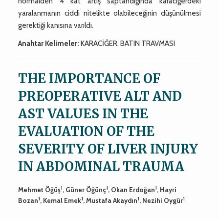
normalden 4 kat artış saptandığında karaciğerdeki
yaralanmanın ciddi nitelikte olabileceğinin düşünülmesi
gerektiği kanısına varıldı.
Anahtar Kelimeler:
KARACİĞER, BATIN TRAVMASI
THE IMPORTANCE OF
PREOPERATIVE ALT AND
AST VALUES IN THE
EVALUATION OF THE
SEVERITY OF LIVER INJURY
IN ABDOMINAL TRAUMA
1
1
1
Mehmet Öğüş
, Güner Öğünç
, Okan Erdoğan
, Hayri
1
1
1
1
Bozan
, Kemal Emek
, Mustafa Akaydın
, Nezihi Oygür