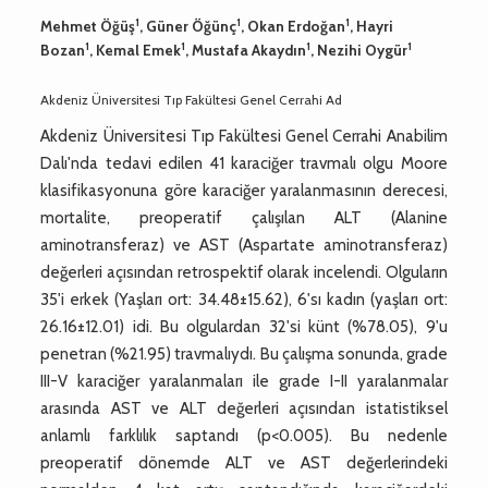
1
1
1
Mehmet Öğüş
, Güner Öğünç
, Okan Erdoğan
, Hayri
1
1
1
1
Bozan
, Kemal Emek
, Mustafa Akaydın
, Nezihi Oygür
Akdeniz Üniversitesi Tıp Fakültesi Genel Cerrahi Ad
Akdeniz Üniversitesi Tıp Fakültesi Genel Cerrahi Anabilim
Dalı'nda tedavi edilen 41 karaciğer travmalı olgu Moore
klasifikasyonuna göre karaciğer yaralanmasının derecesi,
mortalite, preoperatif çalışılan ALT (Alanine
aminotransferaz) ve AST (Aspartate aminotransferaz)
değerleri açısından retrospektif olarak incelendi. Olguların
35'i erkek (Yaşları ort: 34.48±15.62), 6'sı kadın (yaşları ort:
26.16±12.01) idi. Bu olgulardan 32'si künt (%78.05), 9'u
penetran (%21.95) travmalıydı. Bu çalışma sonunda, grade
III-V karaciğer yaralanmaları ile grade I-II yaralanmalar
arasında AST ve ALT değerleri açısından istatistiksel
anlamlı farklılık saptandı (p<0.005). Bu nedenle
preoperatif dönemde ALT ve AST değerlerindeki