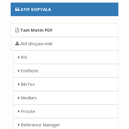
ATIF KOPYALA
Tam Metin PDF
Atıf dosyası indir
RIS
EndNote
BibTex
Medlars
Procite
Reference Manager