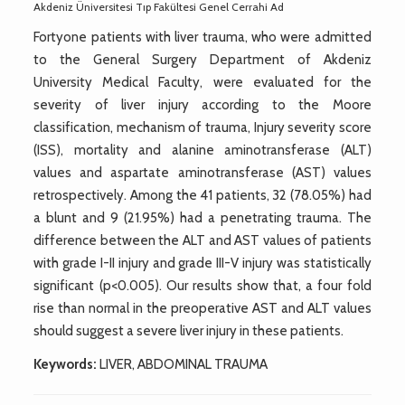
Akdeniz Üniversitesi Tıp Fakültesi Genel Cerrahi Ad
Fortyone patients with liver trauma, who were admitted
to the General Surgery Department of Akdeniz
University Medical Faculty, were evaluated for the
severity of liver injury according to the Moore
classification, mechanism of trauma, Injury severity score
(ISS), mortality and alanine aminotransferase (ALT)
values and aspartate aminotransferase (AST) values
retrospectively. Among the 41 patients, 32 (78.05%) had
a blunt and 9 (21.95%) had a penetrating trauma. The
difference between the ALT and AST values of patients
with grade I-II injury and grade III-V injury was statistically
significant (p<0.005). Our results show that, a four fold
rise than normal in the preoperative AST and ALT values
should suggest a severe liver injury in these patients.
Keywords:
LIVER, ABDOMINAL TRAUMA