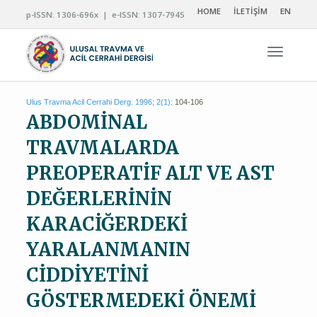
HOME
İLETİŞİM
EN
p-ISSN: 1306-696x | e-ISSN: 1307-7945
Navigas
Ulus Travma Acil Cerrahi Derg. 1996; 2(1):
104-106
ABDOMİNAL
TRAVMALARDA
PREOPERATİF ALT VE AST
DEĞERLERİNİN
KARACİĞERDEKİ
YARALANMANIN
CİDDİYETİNİ
GÖSTERMEDEKİ ÖNEMİ