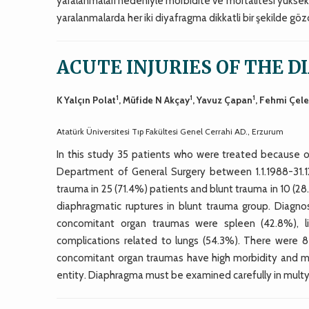
yaralanmaları nedeniyle morbidite ve mortalitesi yüksek 
yaralanmalarda her iki diyafragma dikkatli bir şekilde gözd
ACUTE INJURIES OF THE D
1
1
1
K Yalçın Polat
, Müfide N Akçay
, Yavuz Çapan
, Fehmi Çele
Atatürk Üniversitesi Tıp Fakültesi Genel Cerrahi AD., Erzurum
In this study 35 patients who were treated because of
Department of General Surgery between 1.1.1988-31.1
trauma in 25 (71.4%) patients and blunt trauma in 10 (28.
diaphragmatic ruptures in blunt trauma group. Diagn
concomitant organ traumas were spleen (42.8%), 
complications related to lungs (54.3%). There were 8
concomitant organ traumas have high morbidity and mor
entity. Diaphragma must be examined carefully in mult