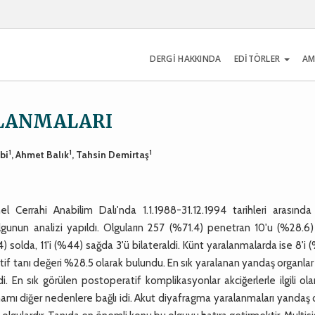
DERGİ HAKKINDA
EDİTÖRLER
AM
LANMALARI
1
1
1
bi
, Ahmet Balık
, Tahsin Demirtaş
 Cerrahi Anabilim Dalı'nda 1.1.1988-31.12.1994 tarihleri arasında
unun analizi yapıldı. Olguların 257 (%71.4) penetran 10'u (%28.6)
) solda, 11'i (%44) sağda 3'ü bilateraldi. Künt yaralanmalarda ise 8'i
atif tanı değeri %28.5 olarak bulundu. En sık yaralanan yandaş organlar 
 En sık görülen postoperatif komplikasyonlar akciğerlerle ilgili ola
mamı diğer nedenlere bağlı idi. Akut diyafragma yaralanmaları yandaş