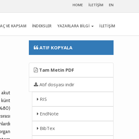
HOME
İLETİŞİM
EN
AÇ VE KAPSAM
İNDEKSLER
YAZARLARA BİLGİ
İLETİŞİM
ATIF KOPYALA
Tam Metin PDF
Atıf dosyası indir
 akut
RIS
 künt
 (%80)
EndNote
sırası
nlardı
BibTex
 organ