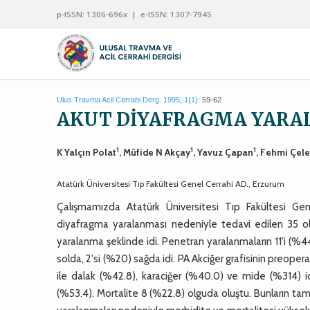
p-ISSN: 1306-696x | e-ISSN: 1307-7945
Ulus Travma Acil Cerrahi Derg. 1995; 1(1):
59-62
AKUT DİYAFRAGMA YARA
1
1
1
K Yalçın Polat
, Müfide N Akçay
, Yavuz Çapan
, Fehmi Çele
Atatürk Üniversitesi Tıp Fakültesi Genel Cerrahi AD., Erzurum
Çalışmamızda Atatürk Üniversitesi Tıp Fakültesi Genel
diyafragma yaralanması nedeniyle tedavi edilen 35 olg
yaralanma şeklinde idi. Penetran yaralanmaların 11'i (%44
solda, 2'si (%20) sağda idi. PA Akciğer grafisinin preoper
ile dalak (%42.8), karaciğer (%40.0) ve mide (%314) idi.
(%53.4). Mortalite 8 (%22.8) olguda oluştu. Bunların ta