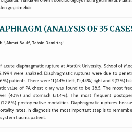
olgulardır. Tanıda en önemli konu bu olguyu hatıra getirmektir. Multi
en geçirilmelidir.
IAPHRAGM (ANALYSIS OF 35 CASES
1
1
1
bi
, Ahmet Balık
, Tahsin Demirtaş
 acute diaphragmatic rupture at Atatürk University, School of Med
2.1994 were analized. Diaphragmatic ruptures were due to penetr
6%) patients. There were 11 (44%) left, 11 (44%) right and 3 (12%) bil
ostic value of PA chest x-ray was found to be 28.5. The most fre
liver (40%) and stomach (31.4%). The most frequent postoper
 (22.8%) postoperative mortalities. Diaphragmatic ruptures becau
tality rates. In diagnosis the most important step is to remember
ysystem trauma patient.