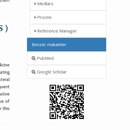
sistem
Medlars
Procite
 )
Reference Manager
Benzer makaleler
PubMed
icine
Google Scholar
ating
ateral
quent
ative
se of
 this