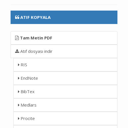
ATIF KOPYALA
Tam Metin PDF
Atıf dosyası indir
RIS
EndNote
BibTex
Medlars
Procite