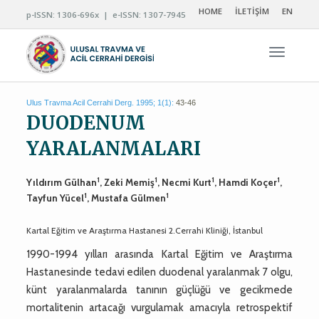
HOME
İLETİŞİM
EN
p-ISSN: 1306-696x | e-ISSN: 1307-7945
Navigas
Ulus Travma Acil Cerrahi Derg. 1995; 1(1):
43-46
DUODENUM
YARALANMALARI
1
1
1
1
Yıldırım Gülhan
, Zeki Memiş
, Necmi Kurt
, Hamdi Koçer
,
1
1
Tayfun Yücel
, Mustafa Gülmen
Kartal Eğitim ve Araştırma Hastanesi 2.Cerrahi Kliniği, İstanbul
1990-1994 yılları arasında Kartal Eğitim ve Araştırma
Hastanesinde tedavi edilen duodenal yaralanmak 7 olgu,
künt yaralanmalarda tanının güçlüğü ve gecikmede
mortalitenin artacağı vurgulamak amacıyla retrospektif