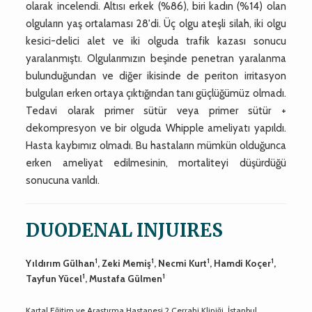
olarak incelendi. Altısı erkek (%86), biri kadın (%14) olan
olguların yaş ortalaması 28'di. Üç olgu ateşli silah, iki olgu
kesici-delici alet ve iki olguda trafik kazası sonucu
yaralanmıştı. Olgularımızın beşinde penetran yaralanma
bulunduğundan ve diğer ikisinde de periton irritasyon
bulguları erken ortaya çıktığından tanı güçlüğümüz olmadı.
Tedavi olarak primer sütür veya primer sütür +
dekompresyon ve bir olguda Whipple ameliyatı yapıldı.
Hasta kaybımız olmadı. Bu hastaların mümkün olduğunca
erken ameliyat edilmesinin, mortaliteyi düşürdüğü
sonucuna varıldı.
DUODENAL INJUIRES
1
1
1
1
Yıldırım Gülhan
, Zeki Memiş
, Necmi Kurt
, Hamdi Koçer
,
1
1
Tayfun Yücel
, Mustafa Gülmen
Kartal Eğitim ve Araştırma Hastanesi 2.Cerrahi Kliniği, İstanbul