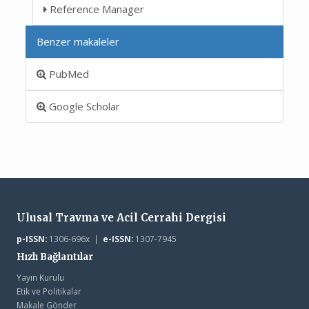
Reference Manager
Benzer makaleler
PubMed
Google Scholar
Ulusal Travma ve Acil Cerrahi Dergisi
p-ISSN:
1306-696x |
e-ISSN:
1307-7945
Hızlı Bağlantılar
Yayın Kurulu
Etik ve Politikalar
Makale Gönder