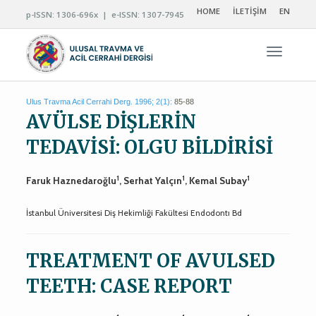
HOME
İLETİŞİM
EN
p-ISSN: 1306-696x | e-ISSN: 1307-7945
Navigas
Ulus Travma Acil Cerrahi Derg. 1996; 2(1):
85-88
AVÜLSE DİŞLERİN
TEDAVİSİ: OLGU BİLDİRİSİ
1
1
1
Faruk Haznedaroğlu
, Serhat Yalçın
, Kemal Subay
İstanbul Üniversitesi Diş Hekimliği Fakültesi Endodontı Bd
TREATMENT OF AVULSED
TEETH: CASE REPORT