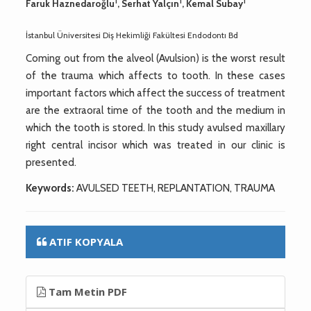
1
1
1
Faruk Haznedaroğlu
, Serhat Yalçın
, Kemal Subay
İstanbul Üniversitesi Diş Hekimliği Fakültesi Endodontı Bd
Coming out from the alveol (Avulsion) is the worst result
of the trauma which affects to tooth. In these cases
important factors which affect the success of treatment
are the extraoral time of the tooth and the medium in
which the tooth is stored. In this study avulsed maxillary
right central incisor which was treated in our clinic is
presented.
Keywords:
AVULSED TEETH, REPLANTATION, TRAUMA
ATIF KOPYALA
Tam Metin PDF