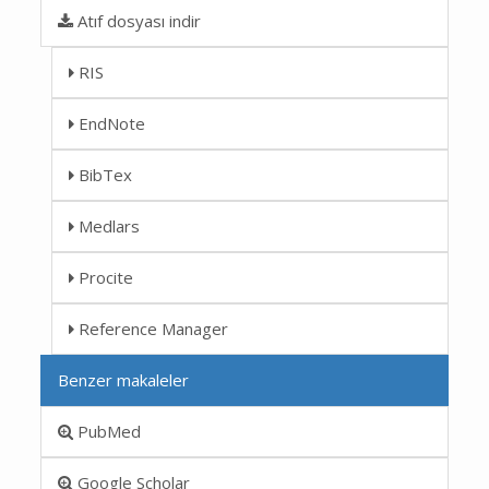
Atıf dosyası indir
RIS
EndNote
BibTex
Medlars
Procite
Reference Manager
Benzer makaleler
PubMed
Google Scholar