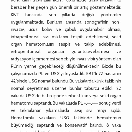
beraber her geçen gün önemli bir artış göstermektedir.
KBT tanısında son yıllarda değişik yöntemler
uygulanmaktadır. Bunların arasında sonografinin non-
invaziv, ucuz, kolay ve çabuk uygulanabilir olması,
intraperitoneal sıvı miktarını tespit edebilmesi, solid
organ hematomlarını tespit ve takip edebilmesi,
retroperitoneal organları görüntüleyebilmesi ve
radyasyon içermemesi sebebiyle invaziv bir yöntem olan
PL'nin yerine geçebileceği düşünülmektedir. Bizde bu
çalışmamızda PL ve USG'yi kıyasladık. KBT'li 72 hastanın
42'sinde USG normal bulundu. Bu vakalarda klinik takibinin
normal seyretmesi üzerine bunlar taburcu edildi. 22
vakada USG'de batın içinde serbest kan veya solid organ
hematomu saptandı. Bu vakalarda PL +,++,+++ sonuç verdi
ve tekrarlanan yıkamalarda lavaj sıvı rengi açıldı.
Hematomlu vakaların USG takibinde hematomun
büyümediği saptandı ve konservatif kalındı. 8 vaka