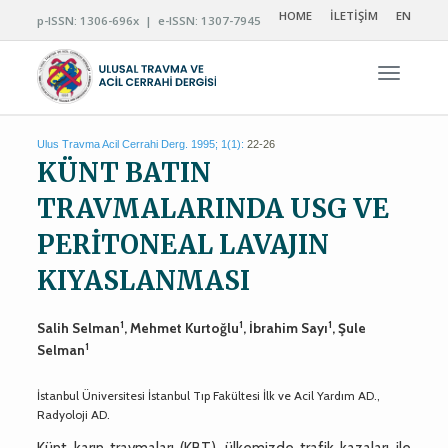
HOME
İLETİŞİM
EN
p-ISSN: 1306-696x | e-ISSN: 1307-7945
Navigas
Ulus Travma Acil Cerrahi Derg. 1995; 1(1):
22-26
KÜNT BATIN
TRAVMALARINDA USG VE
PERİTONEAL LAVAJIN
KIYASLANMASI
1
1
1
Salih Selman
, Mehmet Kurtoğlu
, İbrahim Sayı
, Şule
1
Selman
İstanbul Üniversitesi İstanbul Tıp Fakültesi İlk ve Acil Yardım AD.,
Radyoloji AD.
Künt karın travmaları (KBT), ülkemizde trafik kazaları ile