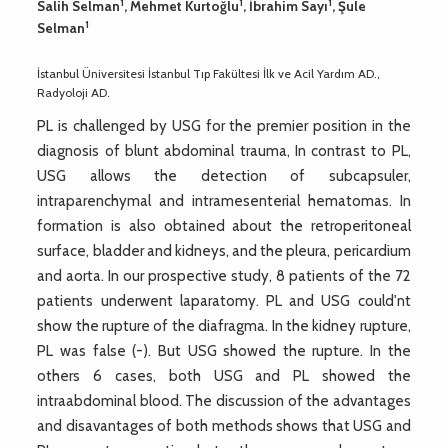
1
1
1
Salih Selman
, Mehmet Kurtoğlu
, İbrahim Sayı
, Şule
1
Selman
İstanbul Üniversitesi İstanbul Tıp Fakültesi İlk ve Acil Yardım AD.,
Radyoloji AD.
PL is challenged by USG for the premier position in the
diagnosis of blunt abdominal trauma, In contrast to PL,
USG allows the detection of subcapsuler,
intraparenchymal and intramesenterial hematomas. In
formation is also obtained about the retroperitoneal
surface, bladder and kidneys, and the pleura, pericardium
and aorta. In our prospective study, 8 patients of the 72
patients underwent laparatomy. PL and USG could'nt
show the rupture of the diafragma. In the kidney rupture,
PL was false (-). But USG showed the rupture. In the
others 6 cases, both USG and PL showed the
intraabdominal blood. The discussion of the advantages
and disavantages of both methods shows that USG and