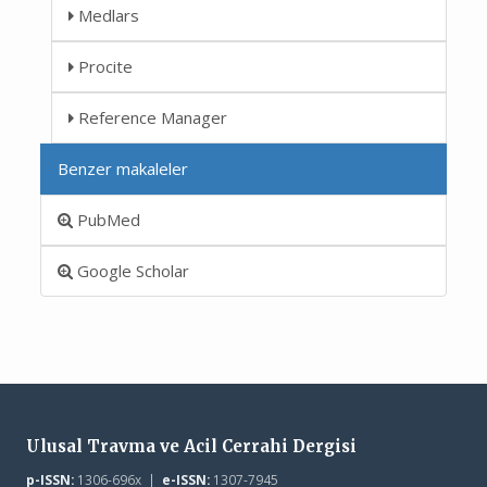
Medlars
Procite
Reference Manager
Benzer makaleler
PubMed
Google Scholar
Ulusal Travma ve Acil Cerrahi Dergisi
p-ISSN:
1306-696x |
e-ISSN:
1307-7945