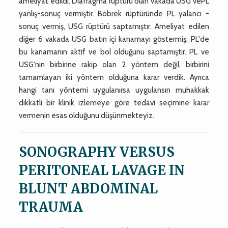
ameliyat edildi. Diafragma rüptürü olan vakada USG vePL
yanlış-sonuç vermiştir. Böbrek rüptüründe PL yalancı -
sonuç vermiş, USG rüptürü saptamıştır. Ameliyat edilen
diğer 6 vakada USG batın içi kanamayı göstermiş, PL'de
bu kanamanın aktif ve bol olduğunu saptamıştır. PL ve
USG'nin birbirine rakip olan 2 yöntem değil, birbirini
tamamlayan iki yöntem olduğuna karar verdik. Ayrıca
hangi tanı yöntemi uygulanırsa uygulansın muhakkak
dikkatli bir klinik izlemeye göre tedavi seçimine karar
vermenin esas olduğunu düşünmekteyiz.
SONOGRAPHY VERSUS
PERITONEAL LAVAGE IN
BLUNT ABDOMINAL
TRAUMA