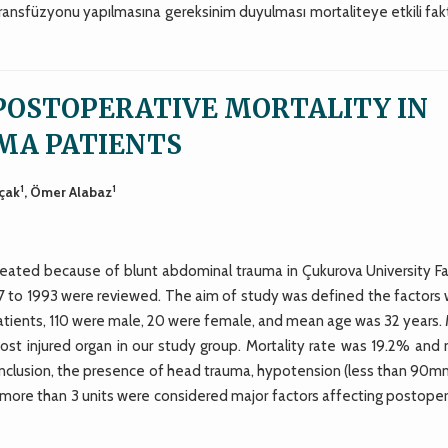
ransfüzyonu yapılmasına gereksinim duyulması mortaliteye etkili fak
POSTOPERATIVE MORTALITY IN
MA PATIENTS
1
1
oçak
, Ömer Alabaz
treated because of blunt abdominal trauma in Çukurova University Fa
to 1993 were reviewed. The aim of study was defined the factors 
atients, 110 were male, 20 were female, and mean age was 32 years. 
st injured organ in our study group. Mortality rate was 19.2% and 
onclusion, the presence of head trauma, hypotension (less than 90m
n more than 3 units were considered major factors affecting postope