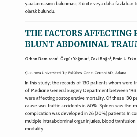
yaralanmasının bulunması, 3 ünite veya daha fazla kan t
olarak bulundu.
THE FACTORS AFFECTING 
BLUNT ABDOMINAL TRAU
1
1
1
Orhan Demircan
, Özgür Yağmur
, Zeki Boğa
, Emin U Erk
Çukurova Üniversitesi Tıp Fakültesi Genel Cerrahi AD., Adana
In this study; the records of 130 patients whom were 
of Medicine General Surgery Department between 1987 
were affecting postoperative mortality. Of these 130 p
cause was traffic accidents in 80%. Spleen was the mo
complication was developed in 26 (20%) patients. In c
multiple intraabdominal organ injuries, blood tranfusio
mortality.