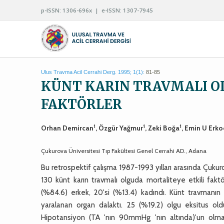
p-ISSN: 1306-696x | e-ISSN: 1307-7945
Ulus Travma Acil Cerrahi Derg. 1995; 1(1):
81-85
KÜNT KARIN TRAVMALI O
FAKTÖRLER
1
1
1
Orhan Demircan
, Özgür Yağmur
, Zeki Boğa
, Emin U Erk
Çukurova Üniversitesi Tıp Fakültesi Genel Cerrahi AD., Adana
Bu retrospektif çalışma 1987-1993 yılları arasında Çukur
130 künt karın travmalı olguda mortaliteye etkili faktö
(%84.6) erkek, 20'si (%13.4) kadındı. Künt travmanın 
yaralanan organ dalaktı. 25 (%19.2) olgu eksitus old
Hipotansiyon (TA 'nın 90mmHg 'nın altında)'un olmas