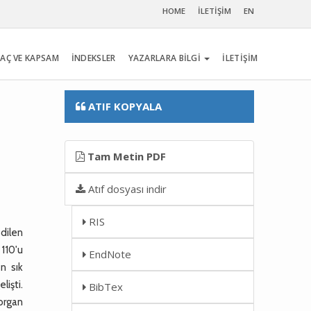
HOME
İLETİŞİM
EN
AÇ VE KAPSAM
İNDEKSLER
YAZARLARA BİLGİ
İLETİŞİM
ATIF KOPYALA
Tam Metin PDF
Atıf dosyası indir
RIS
edilen
 110'u
EndNote
n sık
işti.
BibTex
organ