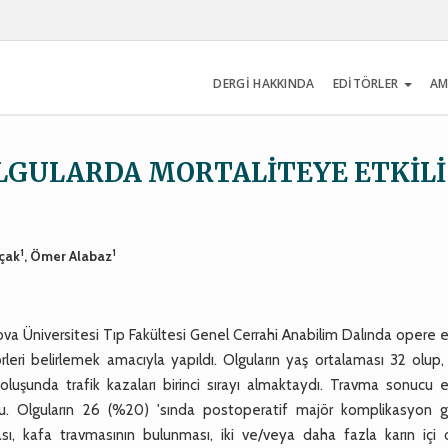
DERGİ HAKKINDA
EDİTÖRLER
AM
LGULARDA MORTALİTEYE ETKİLİ
1
1
oçak
, Ömer Alabaz
ova Üniversitesi Tıp Fakültesi Genel Cerrahi Anabilim Dalında opere 
rleri belirlemek amacıyla yapıldı. Olguların yaş ortalaması 32 olup,
oluşunda trafik kazaları birinci sırayı almaktaydı. Travma sonucu e
u. Olguların 26 (%20) 'sında postoperatif majör komplikasyon gel
ı, kafa travmasının bulunması, iki ve/veya daha fazla karın içi 