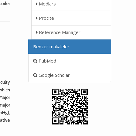
Medlars
törler
Procite
Reference Manager
Benzer makaleler
PubMed
Google Scholar
culty
which
Major
major
mHg),
rative