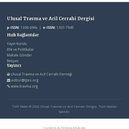
Ulusal Travma ve Acil Cerrahi Dergisi
p-ISSN:
1306-696x |
e-ISSN:
1307-7945
Hızlı Bağlantılar
Yayın Kurulu
Etik ve Politikalar
Makale Gönder
İletişim
Yayıncı
Ulusal Travma ve Acil Cerrahi Derneği
editor@tjtes.org
www.travma.org
Telif Hakkı © 2026 Ulusal Travma ve Acil Cerrahi Dergisi. Tüm Hakları
Saklıdır.
LookUs
&
Online Makale