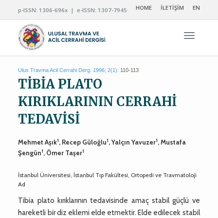
HOME
İLETİŞİM
EN
p-ISSN: 1306-696x | e-ISSN: 1307-7945
Navigas
Ulus Travma Acil Cerrahi Derg. 1996; 2(1):
110-113
TİBİA PLATO
KIRIKLARININ CERRAHİ
TEDAVİSİ
1
1
1
Mehmet Aşık
, Recep Güloğlu
, Yalçın Yavuzer
, Mustafa
1
1
Şengün
, Ömer Taşer
İstanbul Üniversitesi, İstanbul Tıp Fakültesi, Ortopedi ve Travmatoloji
Ad
Tibia plato kırıklarının tedavisinde amaç stabil güçlü ve
hareketli bir diz eklemi elde etmektir. Elde edilecek stabil