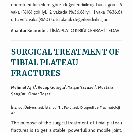
önerdikleri kriterlere göre değerlendirilmiş, buna göre, 5
vaka (%16) çok iyi, 12 vakada (%36.6) iyi, 11 vaka (%36.6)
orta ve 2 vaka (%10) kötü olarak değerlendirilmiştir.
Anahtar Kelimeler:
TİBİA PLATO KIRIĞI, CERRAHİ TEDAVİ
SURGICAL TREATMENT OF
TIBIAL PLATEAU
FRACTURES
1
1
1
Mehmet Aşık
, Recep Güloğlu
, Yalçın Yavuzer
, Mustafa
1
1
Şengün
, Ömer Taşer
İstanbul Üniversitesi, İstanbul Tıp Fakültesi, Ortopedi ve Travmatoloji
Ad
The purpose of the surgical treatment of tibial plateau
fractures is to get a stable, powerfull and mobile joint.