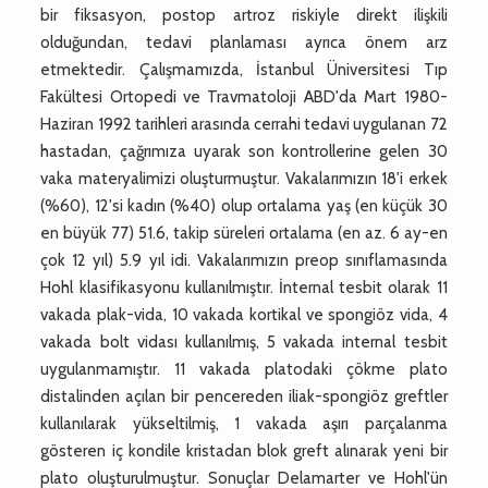
bir fiksasyon, postop artroz riskiyle direkt ilişkili
olduğundan, tedavi planlaması ayrıca önem arz
etmektedir. Çalışmamızda, İstanbul Üniversitesi Tıp
Fakültesi Ortopedi ve Travmatoloji ABD'da Mart 1980-
Haziran 1992 tarihleri arasında cerrahi tedavi uygulanan 72
hastadan, çağrımıza uyarak son kontrollerine gelen 30
vaka materyalimizi oluşturmuştur. Vakalarımızın 18'i erkek
(%60), 12'si kadın (%40) olup ortalama yaş (en küçük 30
en büyük 77) 51.6, takip süreleri ortalama (en az. 6 ay-en
çok 12 yıl) 5.9 yıl idi. Vakalarımızın preop sınıflamasında
Hohl klasifikasyonu kullanılmıştır. İnternal tesbit olarak 11
vakada plak-vida, 10 vakada kortikal ve spongiöz vida, 4
vakada bolt vidası kullanılmış, 5 vakada internal tesbit
uygulanmamıştır. 11 vakada platodaki çökme plato
distalinden açılan bir pencereden iliak-spongiöz greftler
kullanılarak yükseltilmiş, 1 vakada aşırı parçalanma
gösteren iç kondile kristadan blok greft alınarak yeni bir
plato oluşturulmuştur. Sonuçlar Delamarter ve Hohl'ün