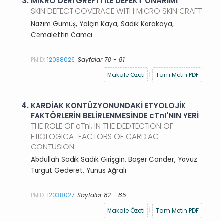
3.
MİKRO DERİ GREFTİ İLE DEFEKT ONARIMI
SKIN DEFECT COVERAGE WITH MICRO SKIN GRAFT
Nazım Gümüş
, Yalçın Kaya, Sadık Karakaya,
Cemalettin Camcı
PMID:
12038026
Sayfalar 78 - 81
Makale Özeti
|
Tam Metin PDF
4.
KARDİAK KONTÜZYONUNDAKİ ETYOLOJİK
FAKTÖRLERİN BELİRLENMESİNDE cTnI'NIN YERİ
THE ROLE OF cTnI, IN THE DEDTECTION OF
ETIOLOGICAL FACTORS OF CARDIAC
CONTUSION
Abdullah Sadık Sadık Girişgin, Başer Cander, Yavuz
Turgut Gederet, Yunus Ağralı
PMID:
12038027
Sayfalar 82 - 85
Makale Özeti
|
Tam Metin PDF