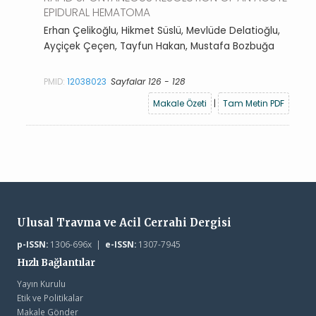
EPIDURAL HEMATOMA
Erhan Çelikoğlu, Hikmet Süslü, Mevlüde Delatioğlu,
Ayçiçek Çeçen, Tayfun Hakan, Mustafa Bozbuğa
PMID:
12038023
Sayfalar 126 - 128
Makale Özeti
|
Tam Metin PDF
Ulusal Travma ve Acil Cerrahi Dergisi
p-ISSN:
1306-696x |
e-ISSN:
1307-7945
Hızlı Bağlantılar
Yayın Kurulu
Etik ve Politikalar
Makale Gönder