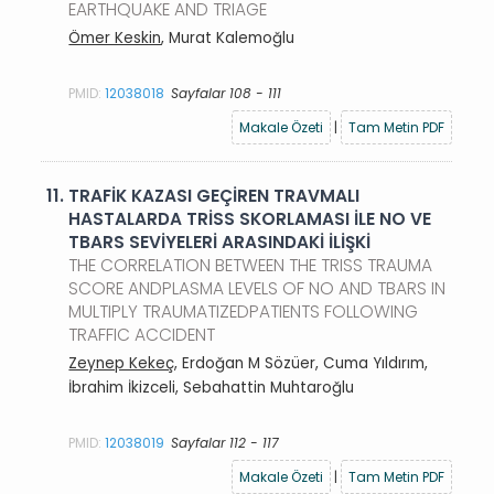
EARTHQUAKE AND TRIAGE
Ömer Keskin
, Murat Kalemoğlu
PMID:
12038018
Sayfalar 108 - 111
Makale Özeti
|
Tam Metin PDF
11.
TRAFİK KAZASI GEÇİREN TRAVMALI
HASTALARDA TRİSS SKORLAMASI İLE NO VE
TBARS SEVİYELERİ ARASINDAKİ İLİŞKİ
THE CORRELATION BETWEEN THE TRISS TRAUMA
SCORE ANDPLASMA LEVELS OF NO AND TBARS IN
MULTIPLY TRAUMATIZEDPATIENTS FOLLOWING
TRAFFIC ACCIDENT
Zeynep Kekeç
, Erdoğan M Sözüer, Cuma Yıldırım,
İbrahim İkizceli, Sebahattin Muhtaroğlu
PMID:
12038019
Sayfalar 112 - 117
Makale Özeti
|
Tam Metin PDF