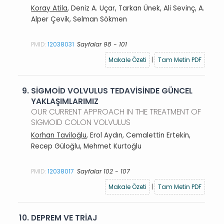
Koray Atila
, Deniz A. Uçar, Tarkan Ünek, Ali Sevinç, A.
Alper Çevik, Selman Sökmen
PMID:
12038031
Sayfalar 98 - 101
Makale Özeti
|
Tam Metin PDF
9.
SİGMOİD VOLVULUS TEDAVİSİNDE GÜNCEL
YAKLAŞIMLARIMIZ
OUR CURRENT APPROACH IN THE TREATMENT OF
SIGMOID COLON VOLVULUS
Korhan Taviloğlu
, Erol Aydın, Cemalettin Ertekin,
Recep Güloğlu, Mehmet Kurtoğlu
PMID:
12038017
Sayfalar 102 - 107
Makale Özeti
|
Tam Metin PDF
10.
DEPREM VE TRİAJ