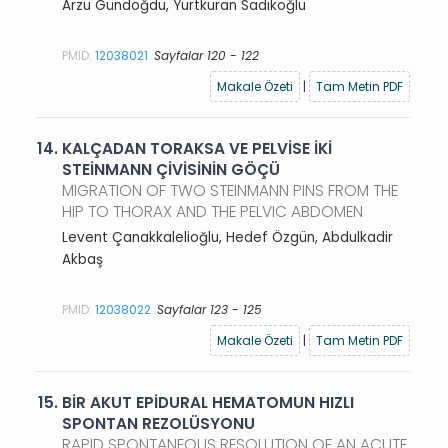
Arzu Gündoğdu, Yurtkuran Sadıkoğlu
PMID:
12038021
Sayfalar 120 - 122
Makale Özeti
|
Tam Metin PDF
14.
KALÇADAN TORAKSA VE PELVİSE İKİ
STEİNMANN ÇİVİSİNİN GÖÇÜ
MIGRATION OF TWO STEINMANN PINS FROM THE
HIP TO THORAX AND THE PELVIC ABDOMEN
Levent Çanakkalelioğlu, Hedef Özgün, Abdulkadir
Akbaş
PMID:
12038022
Sayfalar 123 - 125
Makale Özeti
|
Tam Metin PDF
15.
BİR AKUT EPİDURAL HEMATOMUN HIZLI
SPONTAN REZOLÜSYONU
RAPID SPONTANEOUS RESOLUTION OF AN ACUTE