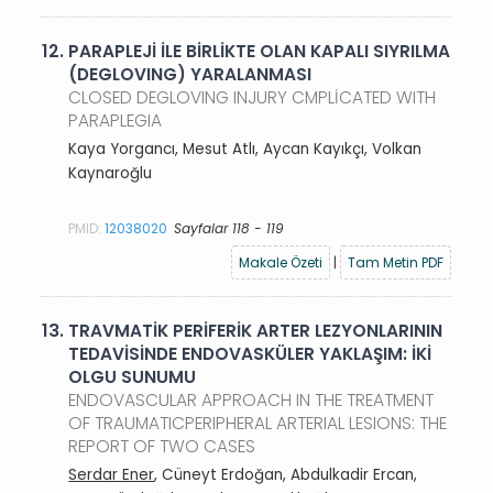
12.
PARAPLEJİ İLE BİRLİKTE OLAN KAPALI SIYRILMA
(DEGLOVING) YARALANMASI
CLOSED DEGLOVING INJURY CMPLİCATED WITH
PARAPLEGIA
Kaya Yorgancı, Mesut Atlı, Aycan Kayıkçı, Volkan
Kaynaroğlu
PMID:
12038020
Sayfalar 118 - 119
Makale Özeti
|
Tam Metin PDF
13.
TRAVMATİK PERİFERİK ARTER LEZYONLARININ
TEDAVİSİNDE ENDOVASKÜLER YAKLAŞIM: İKİ
OLGU SUNUMU
ENDOVASCULAR APPROACH IN THE TREATMENT
OF TRAUMATICPERIPHERAL ARTERIAL LESIONS: THE
REPORT OF TWO CASES
Serdar Ener
, Cüneyt Erdoğan, Abdulkadir Ercan,