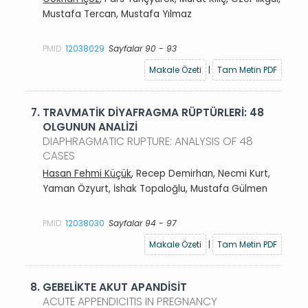
Mustafa Tercan, Mustafa Yılmaz
PMID:
12038029
Sayfalar 90 - 93
Makale Özeti
|
Tam Metin PDF
7.
TRAVMATİK DİYAFRAGMA RÜPTÜRLERİ: 48
OLGUNUN ANALİZİ
DIAPHRAGMATIC RUPTURE: ANALYSIS OF 48
CASES
Hasan Fehmi Küçük
, Recep Demirhan, Necmi Kurt,
Yaman Özyurt, İshak Topaloğlu, Mustafa Gülmen
PMID:
12038030
Sayfalar 94 - 97
Makale Özeti
|
Tam Metin PDF
8.
GEBELİKTE AKUT APANDİSİT
ACUTE APPENDICITIS IN PREGNANCY