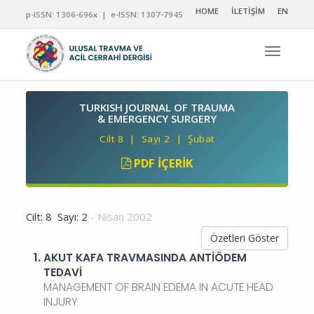
HOME
İLETİŞİM
EN
p-ISSN: 1306-696x | e-ISSN: 1307-7945
Navigas
TURKISH JOURNAL OF TRAUMA
& EMERGENCY SURGERY
Cilt 8 | Sayı 2 | Şubat
PDF İÇERIK
Cilt: 8 Sayı: 2
- Nisan 2002
Özetleri Göster
1.
AKUT KAFA TRAVMASINDA ANTİÖDEM
TEDAVİ
MANAGEMENT OF BRAIN EDEMA IN ACUTE HEAD
INJURY