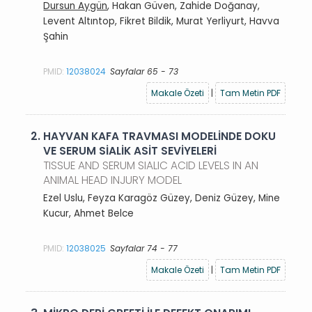
Dursun Aygün
, Hakan Güven, Zahide Doğanay,
Levent Altıntop, Fikret Bildik, Murat Yerliyurt, Havva
Şahin
PMID:
12038024
Sayfalar 65 - 73
Makale Özeti
|
Tam Metin PDF
2.
HAYVAN KAFA TRAVMASI MODELİNDE DOKU
VE SERUM SİALİK ASİT SEVİYELERİ
TISSUE AND SERUM SIALIC ACID LEVELS IN AN
ANIMAL HEAD INJURY MODEL
Ezel Uslu, Feyza Karagöz Güzey, Deniz Güzey, Mine
Kucur, Ahmet Belce
PMID:
12038025
Sayfalar 74 - 77
Makale Özeti
|
Tam Metin PDF