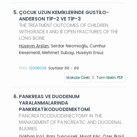
5.
ÇOCUK UZUN KEMİKLERİNDE GUSTİLO-
ANDERSON TİP-2 VE TİP-3
THE TREATMENT OUTCOMES OF CHILDREN
WITHGRADE II AND III OPEN FRACTURES OF THE
LONG BONE
Hüseyin Arslan
, Serdar Necmioğlu, Cumhur
Kesemenli, Mehmet Subaşı, Hüseyin Ersuz
PMID:
12038028
Sayfalar 86 - 89
Makale Özeti
|
Tam Metin PDF
6.
PANKREAS VE DUODENUM
YARALANMALARINDA
PANKREATİKODUODENEKTOMİ
PANCREATICODUODENECTOMY IN THE
MANAGEMENT OF PA.NCREATIC AND DUODENAL
INJURIES
Gökhan İçöz
, Pars Tunçyürek, Murat Kılıç, Özer İlkgül,