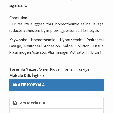
significant.
Conclusion
Our results suggest that normothermic saline lavage
reduces adhesions by improving peritoneal fibrinolysis.
Keywords:
Normothermic, Hypothermic, Peritoneal
Lavage, Peritoneal Adhesion, Saline Solution, Tissue
Plasminogen Activator, Plasminogen Activator Inhibitor 1
Sorumlu Yazar:
Ömer Rıdvan Tarhan, Türkiye
Makale Dili:
İngilizce
ATIF KOPYALA
Tam Metin PDF