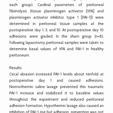
each group). Cardinal parameters of peritoneal
fibrinolysis (tissue plasminogen activator [tPA] and
plasminogen activator inhibitor type 1 [PAI-1]) were
determined in peritoneal tissue samples at the
postoperative day 1, 3, and 10. At postoperative day 10
adhesions were graded. In the sham group (n=8),
following laparotomy peritoneal samples were taken to
determine basal values of tPA and PAI-1 in healthy
peritoneum.
Results
Cecal abrasion increased PAI-1 levels about tenfold at
postoperative day 1 and caused adhesions.
Normothermic saline lavage prevented this traumatic
PAI-1 increase and stabilized it to baseline values
throughout the experiment and reduced peritoneal
adhesion formation. Hypothermic lavage also caused an
inhibition of PAI-1 rise but adhesion, prevention was not