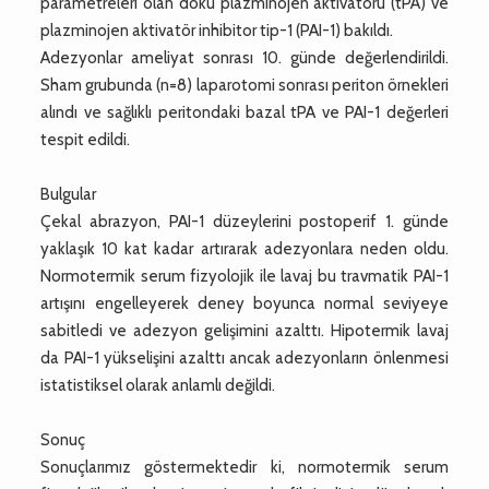
parametreleri olan doku plazminojen aktivatörü (tPA) ve
plazminojen aktivatör inhibitor tip-1 (PAI-1) bakıldı.
Adezyonlar ameliyat sonrası 10. günde değerlendirildi.
Sham grubunda (n=8) laparotomi sonrası periton örnekleri
alındı ve sağlıklı peritondaki bazal tPA ve PAI-1 değerleri
tespit edildi.
Bulgular
Çekal abrazyon, PAI-1 düzeylerini postoperif 1. günde
yaklaşık 10 kat kadar artırarak adezyonlara neden oldu.
Normotermik serum fizyolojik ile lavaj bu travmatik PAI-1
artışını engelleyerek deney boyunca normal seviyeye
sabitledi ve adezyon gelişimini azalttı. Hipotermik lavaj
da PAI-1 yükselişini azalttı ancak adezyonların önlenmesi
istatistiksel olarak anlamlı değildi.
Sonuç
Sonuçlarımız göstermektedir ki, normotermik serum