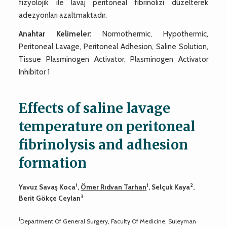
fizyolojik ile lavaj peritoneal fibrinolizi düzelterek
adezyonları azaltmaktadır.
Anahtar Kelimeler:
Normothermic, Hypothermic,
Peritoneal Lavage, Peritoneal Adhesion, Saline Solution,
Tissue Plasminogen Activator, Plasminogen Activator
Inhibitor 1
Effects of saline lavage
temperature on peritoneal
fibrinolysis and adhesion
formation
1
1
2
Yavuz Savaş Koca
,
Ömer Rıdvan Tarhan
, Selçuk Kaya
,
3
Berit Gökçe Ceylan
1
Department Of General Surgery, Faculty Of Medicine, Suleyman