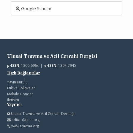
Google Scholar
Ulusal Travma ve Acil Cerrahi Dergisi
p-ISSN:
1306-696x |
e-ISSN:
1307-7945
Hızlı Bağlantılar
Yayın Kurulu
Etik ve Politikalar
Makale Gönder
İletişim
Yayıncı
Ulusal Travma ve Acil Cerrahi Derneği
editor@tjtes.org
www.travma.org