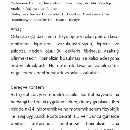
2
Süleyman Demirel Üniversitesi Tıp Fakültesi, Tıbbi Mikrobiyoloji
Anabilim Dalı, Isparta, Türkiye
3
Süleyman Demirel Üniversitesi Tıp Fakültesi, Anesteziyoloji Ve
Reanimasyon Anabilim Dalı, Isparta, Türkiye
Amaç
Oda sıcaklığındaki serum fizyolojikle yapılan periton lavajı
peritonda hipotermi, vazokonstriksiyon, hipoksi ve
asidoza neden olur. Bu etkilerin fibrinolizi azalttığı
bilinmektedir. Fibrinolizin bozulması ise kalıcı adezyona
neden olmaktadır. Normotermik lavaj bu zararlı süreci
engelleyerek peritoneal adezyonları azaltabilir.
Gereç ve Yöntem
Rat çekal abrzyon modeli kullanıldı. Kontrol hayvanlarına
herhangi bir tedavi uygulanmazken, deney gruplarına (her
birinde n=24) hipotermik ve normotermik serum fizyolojik
ile lavaj uygulandı. Postoperatif 1, 3 ve 10’uncu günlerde
periton dokusunda peritoneal fibrinolizin ana