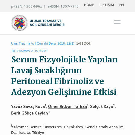
HOME
İLETİŞİM
EN
p-ISSN: 1306-696x | e-ISSN: 1307-7945
Navigas
Ulus Travma Acil Cerrahi Derg. 2016; 22(1):
1-6 | DOI:
10.5505/tjtes.2015.95881
Serum Fizyolojikle Yapılan
Lavaj Sıcaklığının
Peritoneal Fibrinoliz ve
Adezyon Gelişimine Etkisi
1
1
2
Yavuz Savaş Koca
,
Ömer Rıdvan Tarhan
, Selçuk Kaya
,
3
Berit Gökçe Ceylan
1
Süleyman Demirel Üniversitesi Tıp Fakültesi, Genel Cerrahi Anabilim
Dalı, Isparta, Türkiye