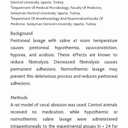
Demirel University, Isparta, Turkey.
2
Department Of Medical Microbiology, Faculty Of Medicine,
Suleyman Demirel University, Isparta, Turkey.
3
Department Of Anesthesiology And Reanimationfaculty Of
Medicine, Suleyman Demirel University, Isparta, Turkey.
Background
Peritoneal lavage with saline at room temperature
causes peritoneal hypothermia, vasoconstriction,
hypoxia, and acidosis. These effects are known to
reduce fibrinolysis. Decreased fibrinolysis causes
permanent adhesions. Normothermic lavage may
prevent this deleterious process and reduces peritoneal
adhesions.
Methods
A rat model of cecal abrasion was used. Control animals
received no medication, while hypothermic or
normothermic saline lavage were administered
intraperitoneally to the experimental groups (n = 24 for