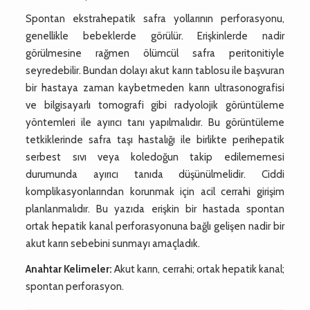
Spontan ekstrahepatik safra yollarının perforasyonu,
genellikle bebeklerde görülür. Erişkinlerde nadir
görülmesine rağmen ölümcül safra peritonitiyle
seyredebilir. Bundan dolayı akut karın tablosu ile başvuran
bir hastaya zaman kaybetmeden karın ultrasonografisi
ve bilgisayarlı tomografi gibi radyolojik görüntüleme
yöntemleri ile ayırıcı tanı yapılmalıdır. Bu görüntüleme
tetkiklerinde safra taşı hastalığı ile birlikte perihepatik
serbest sıvı veya koledoğun takip edilememesi
durumunda ayırıcı tanıda düşünülmelidir. Ciddi
komplikasyonlarından korunmak için acil cerrahi girişim
planlanmalıdır. Bu yazıda erişkin bir hastada spontan
ortak hepatik kanal perforasyonuna bağlı gelişen nadir bir
akut karın sebebini sunmayı amaçladık.
Anahtar Kelimeler:
Akut karın, cerrahi; ortak hepatik kanal;
spontan perforasyon.