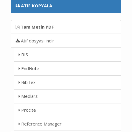
ATIF KOPYALA
Tam Metin PDF
Atıf dosyası indir
RIS
EndNote
BibTex
Medlars
Procite
Reference Manager