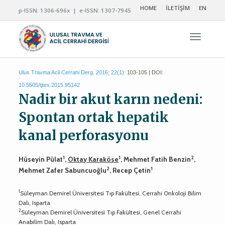
HOME
İLETİŞİM
EN
p-ISSN: 1306-696x | e-ISSN: 1307-7945
Navigas
Ulus Travma Acil Cerrahi Derg. 2016; 22(1):
103-105 | DOI:
10.5505/tjtes.2015.95142
Nadir bir akut karın nedeni:
Spontan ortak hepatik
kanal perforasyonu
1
1
2
Hüseyin Pülat
,
Oktay Karaköse
, Mehmet Fatih Benzin
,
2
1
Mehmet Zafer Sabuncuoğlu
, Recep Çetin
1
Süleyman Demirel Üniversitesi Tıp Fakültesi, Cerrahi Onkoloji Bilim
Dalı, Isparta
2
Süleyman Demirel Üniversitesi Tıp Fakültesi, Genel Cerrahi
Anabilim Dalı, Isparta