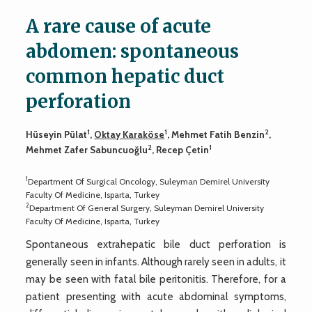
A rare cause of acute
abdomen: spontaneous
common hepatic duct
perforation
1
1
2
Hüseyin Pülat
,
Oktay Karaköse
, Mehmet Fatih Benzin
,
2
1
Mehmet Zafer Sabuncuoğlu
, Recep Çetin
1
Department Of Surgical Oncology, Suleyman Demirel University
Faculty Of Medicine, Isparta, Turkey
2
Department Of General Surgery, Suleyman Demirel University
Faculty Of Medicine, Isparta, Turkey
Spontaneous extrahepatic bile duct perforation is
generally seen in infants. Although rarely seen in adults, it
may be seen with fatal bile peritonitis. Therefore, for a
patient presenting with acute abdominal symptoms,