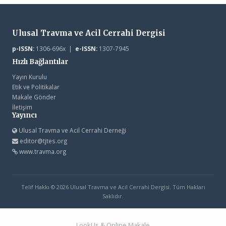
Ulusal Travma ve Acil Cerrahi Dergisi
p-ISSN:
1306-696x |
e-ISSN:
1307-7945
Hızlı Bağlantılar
Yayın Kurulu
Etik ve Politikalar
Makale Gönder
İletişim
Yayıncı
Ulusal Travma ve Acil Cerrahi Derneği
editor@tjtes.org
www.travma.org
Telif Hakkı © 2026 Ulusal Travma ve Acil Cerrahi Dergisi. Tüm Hakları
Saklıdır.
LookUs
&
Online Makale