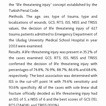
the “life threatening injury” concept established by the
Turkish Penal Code.
Methods. The age, sex, type of trauma, type and
localizations of wounds, GCS, RTS, ISS, NISS and TRISS
values, the decision of life threatening injury of 627
trauma patients admitted to Emergency Department of
the Uludag University Medical School Hospital in year
2003 were examined.
Results. A life-threatening injury was present in 35.2% of
the cases examined. GCS, RTS, ISS, NISS and TRISS
confirmed the decision of life threatening injury with
percentages of 74.8%, 76.9%, 88.7%, 86.6% and 68.6%,
respectively. The best association was determined with
ISS in the cut-off point 14 with 79.6% sensitivity and
93.6% specificity. All of the cases with sole linear skull
fracture officially decided as life threatening injury had
an ISS of 5, a NISS of 6 and the best scores of GCS (15),
RTS (7.8408), and TRISS (100%).