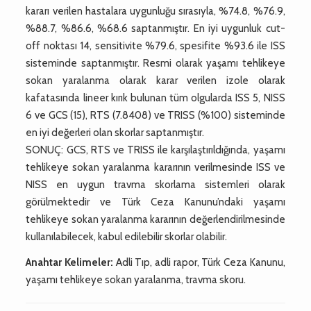
kararı verilen hastalara uygunluğu sırasıyla, %74.8, %76.9,
%88.7, %86.6, %68.6 saptanmıştır. En iyi uygunluk cut-
off noktası 14, sensitivite %79.6, spesifite %93.6 ile ISS
sisteminde saptanmıştır. Resmi olarak yaşamı tehlikeye
sokan yaralanma olarak karar verilen izole olarak
kafatasında lineer kırık bulunan tüm olgularda ISS 5, NISS
6 ve GCS (15), RTS (7.8408) ve TRISS (%100) sisteminde
en iyi değerleri olan skorlar saptanmıştır.
SONUÇ: GCS, RTS ve TRISS ile karşılaştırıldığında, yaşamı
tehlikeye sokan yaralanma kararının verilmesinde ISS ve
NISS en uygun travma skorlama sistemleri olarak
görülmektedir ve Türk Ceza Kanunu’ndaki yaşamı
tehlikeye sokan yaralanma kararının değerlendirilmesinde
kullanılabilecek, kabul edilebilir skorlar olabilir.
Anahtar Kelimeler:
Adli Tıp, adli rapor, Türk Ceza Kanunu,
yaşamı tehlikeye sokan yaralanma, travma skoru.