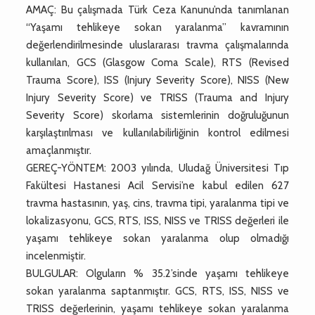
AMAÇ: Bu çalışmada Türk Ceza Kanunu’nda tanımlanan
“Yaşamı tehlikeye sokan yaralanma” kavramının
değerlendirilmesinde uluslararası travma çalışmalarında
kullanılan, GCS (Glasgow Coma Scale), RTS (Revised
Trauma Score), ISS (Injury Severity Score), NISS (New
Injury Severity Score) ve TRISS (Trauma and Injury
Severity Score) skorlama sistemlerinin doğruluğunun
karşılaştırılması ve kullanılabilirliğinin kontrol edilmesi
amaçlanmıştır.
GEREÇ-YÖNTEM: 2003 yılında, Uludağ Üniversitesi Tıp
Fakültesi Hastanesi Acil Servisi’ne kabul edilen 627
travma hastasının, yaş, cins, travma tipi, yaralanma tipi ve
lokalizasyonu, GCS, RTS, ISS, NISS ve TRISS değerleri ile
yaşamı tehlikeye sokan yaralanma olup olmadığı
incelenmiştir.
BULGULAR: Olguların % 35.2’sinde yaşamı tehlikeye
sokan yaralanma saptanmıştır. GCS, RTS, ISS, NISS ve
TRISS değerlerinin, yaşamı tehlikeye sokan yaralanma