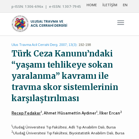
HOME
İLETİŞİM
EN
p-ISSN: 1306-696x | e-ISSN: 1307-7945
Navigas
Ulus Travma Acil Cerrahi Derg. 2007; 13(3):
192-198
Türk Ceza Kanunu’ndaki
“yaşamı tehlikeye sokan
yaralanma” kavramı ile
travma skor sistemlerinin
karşılaştırılması
1
1
2
Recep Fedakar
, Ahmet Hüsamettin Aydıner
, İlker Ercan
1
Uludağ Üniversitesi Tıp Fakültesi, Adli Tıp Anabilim Dalı, Bursa
2
Uludağ Üniversitesi Tıp Fakültesi, Biyoistatistik Anabilim Dalı, Bursa