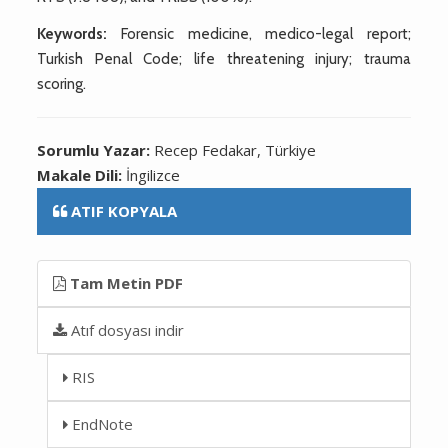
Keywords:
Forensic medicine, medico-legal report;
Turkish Penal Code; life threatening injury; trauma
scoring.
Sorumlu Yazar:
Recep Fedakar, Türkiye
Makale Dili:
İngilizce
ATIF KOPYALA
Tam Metin PDF
Atıf dosyası indir
RIS
EndNote