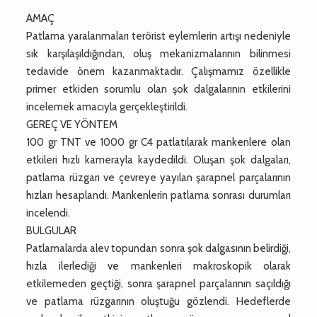
AMAÇ
Patlama yaralanmaları terörist eylemlerin artışı nedeniyle
sık karşılaşıldığından, oluş mekanizmalarının bilinmesi
tedavide önem kazanmaktadır. Çalışmamız özellikle
primer etkiden sorumlu olan şok dalgalarının etkilerini
incelemek amacıyla gerçekleştirildi.
GEREÇ VE YÖNTEM
100 gr TNT ve 1000 gr C4 patlatılarak mankenlere olan
etkileri hızlı kamerayla kaydedildi. Oluşan şok dalgaları,
patlama rüzgarı ve çevreye yayılan şarapnel parçalarının
hızları hesaplandı. Mankenlerin patlama sonrası durumları
incelendi.
BULGULAR
Patlamalarda alev topundan sonra şok dalgasının belirdiği,
hızla ilerlediği ve mankenleri makroskopik olarak
etkilemeden geçtiği, sonra şarapnel parçalarının saçıldığı
ve patlama rüzgarının oluştuğu gözlendi. Hedeflerde