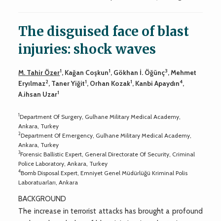
The disguised face of blast
injuries: shock waves
1
1
3
M. Tahir Özer
, Kağan Coşkun
, Gökhan İ. Öğünç
, Mehmet
2
1
1
4
Eryılmaz
, Taner Yiğit
, Orhan Kozak
, Kanbi Apaydın
,
1
A.ihsan Uzar
1
Department Of Surgery, Gulhane Military Medical Academy,
Ankara, Turkey
2
Department Of Emergency, Gulhane Military Medical Academy,
Ankara, Turkey
3
Forensic Ballistic Expert, General Directorate Of Security, Criminal
Police Laboratory, Ankara, Turkey
4
Bomb Disposal Expert, Emniyet Genel Müdürlüğü Kriminal Polis
Laboratuarları, Ankara
BACKGROUND
The increase in terrorist attacks has brought a profound