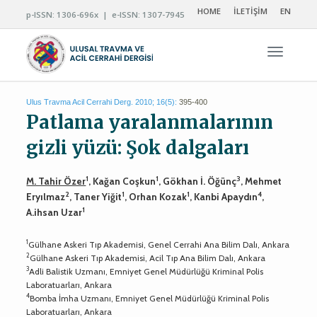
HOME
İLETİŞİM
EN
p-ISSN: 1306-696x | e-ISSN: 1307-7945
Navigas
Ulus Travma Acil Cerrahi Derg. 2010; 16(5):
395-400
Patlama yaralanmalarının
gizli yüzü: Şok dalgaları
1
1
3
M. Tahir Özer
, Kağan Coşkun
, Gökhan İ. Öğünç
, Mehmet
2
1
1
4
Eryılmaz
, Taner Yiğit
, Orhan Kozak
, Kanbi Apaydın
,
1
A.ihsan Uzar
1
Gülhane Askeri Tıp Akademisi, Genel Cerrahi Ana Bilim Dalı, Ankara
2
Gülhane Askeri Tıp Akademisi, Acil Tıp Ana Bilim Dalı, Ankara
3
Adli Balistik Uzmanı, Emniyet Genel Müdürlüğü Kriminal Polis
Laboratuarları, Ankara
4
Bomba İmha Uzmanı, Emniyet Genel Müdürlüğü Kriminal Polis
Laboratuarları, Ankara