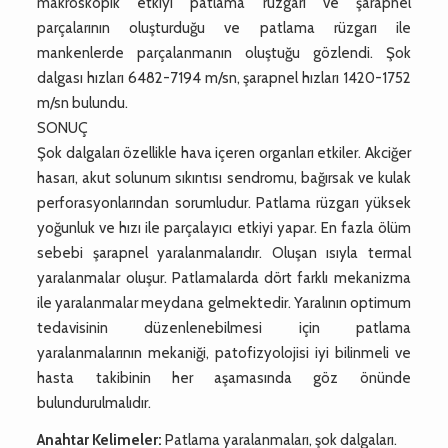
makroskopik etkiyi patlama rüzgarı ve şarapnel
parçalarının oluşturduğu ve patlama rüzgarı ile
mankenlerde parçalanmanın oluştuğu gözlendi. Şok
dalgası hızları 6482-7194 m/sn, şarapnel hızları 1420-1752
m/sn bulundu.
SONUÇ
Şok dalgaları özellikle hava içeren organları etkiler. Akciğer
hasarı, akut solunum sıkıntısı sendromu, bağırsak ve kulak
perforasyonlarından sorumludur. Patlama rüzgarı yüksek
yoğunluk ve hızı ile parçalayıcı etkiyi yapar. En fazla ölüm
sebebi şarapnel yaralanmalarıdır. Oluşan ısıyla termal
yaralanmalar oluşur. Patlamalarda dört farklı mekanizma
ile yaralanmalar meydana gelmektedir. Yaralının optimum
tedavisinin düzenlenebilmesi için patlama
yaralanmalarının mekaniği, patofizyolojisi iyi bilinmeli ve
hasta takibinin her aşamasında göz önünde
bulundurulmalıdır.
Anahtar Kelimeler:
Patlama yaralanmaları, şok dalgaları.