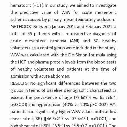
hematocrit (HCT). In our study, we aimed to investigate
the predictive value of WBV for acute mesenteric
ischemia caused by primary mesenteric artery occlusion.
METHODS: Between January 2015 and February 2021, a
total of 55 patients with a retrospective diagnosis of
acute mesenteric ischemia (AMI) and 50 healthy
volunteers as a control group were included in the study.
WBV was calculated with the De Simon for-mula using
the HCT and plasma protein levels from the blood tests
of healthy volunteers and patients at the time of
admission with acute abdomen.
RESULTS: No significant differences between the two
groups in terms of baseline demographic characteristics
except the preva-lence of age (72.1±12.4 vs. 65.7±6.4;
p<0.001) and hypertension (40% vs. 23% p=0.002). AMI
patients had significantly higher WBV values both at low
shear rate (LSR) ([46.3±21.7 vs. 33.4±13.1, p<0.001] and
high shear rate [HSR] [16.5±11 vs. 15.8±0.7, p<0.001]). The