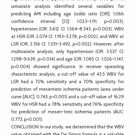
univariate analysis identified several variables for
predicting AMI including age (odds ratio [OR]: 1.066
confidence interval [CI]: 1.023–1.111, p=0.003),
hypertension (OR: 3.612 CI: 1.564–8.343, p=0.003), WBV
at HSR (OR: 2.074 CI: 1.193–3.278, p=0.002), and WBV at
LSR (OR: 2.156 CI: 1.331–3.492, p=0.002). However, after
multivariate analysis, only hypertension (OR: 3.537 CI:
1.298–9.639, p=0.014) and age (OR: 1.085 CI: 1.026–1.147,
p=0.004) showed significance. In receiver operating
characteristic analysis, a cut-off value of 43.5 WBV for
LSR had a 72% sensitivity and a 70% specificity for
prediction of mesenteric ischemia patients (area under
curve [AUC]: 0.743, p<0.001) and a cut-off value of 16.29
WBV for HSR had a 78% sensitivity and 76% specificity
for prediction of mesen-teric ischemia patients (AUC:
0.773, p<0.001).
CONCLUSION: In our study, we determined that the WBV
value obtained with the De Simon formula is a valuable