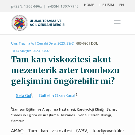
HOME
İLETİŞİM
EN
p-ISSN: 1306-696x | e-ISSN: 1307-7945
Navigas
Ulus Travma Acil Cerrahi Derg. 2023; 29(6):
685-690 | DOI:
10.14744/tjtes.2023.92837
Tam kan viskozitesi akut
mezenterik arter trombozu
gelişimini öngörebilir mi?
1
2
Sefa Gul
,
Gultekın Ozan Kucuk
1
Samsun Eğitim ve Araştırma Hastanesi, Kardiyoloji Kliniği, Samsun
2
Samsun Eğitim ve Araştırma Hastanesi, Genel Cerrahi Kliniği,
Samsun
AMAÇ: Tam kan viskozitesi (WBV), kardiyovasküler