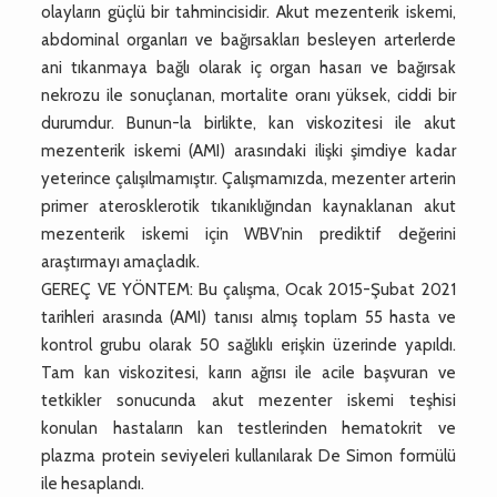
olayların güçlü bir tahmincisidir. Akut mezenterik iskemi,
abdominal organları ve bağırsakları besleyen arterlerde
ani tıkanmaya bağlı olarak iç organ hasarı ve bağırsak
nekrozu ile sonuçlanan, mortalite oranı yüksek, ciddi bir
durumdur. Bunun-la birlikte, kan viskozitesi ile akut
mezenterik iskemi (AMI) arasındaki ilişki şimdiye kadar
yeterince çalışılmamıştır. Çalışmamızda, mezenter arterin
primer aterosklerotik tıkanıklığından kaynaklanan akut
mezenterik iskemi için WBV’nin prediktif değerini
araştırmayı amaçladık.
GEREÇ VE YÖNTEM: Bu çalışma, Ocak 2015-Şubat 2021
tarihleri arasında (AMI) tanısı almış toplam 55 hasta ve
kontrol grubu olarak 50 sağlıklı erişkin üzerinde yapıldı.
Tam kan viskozitesi, karın ağrısı ile acile başvuran ve
tetkikler sonucunda akut mezenter iskemi teşhisi
konulan hastaların kan testlerinden hematokrit ve
plazma protein seviyeleri kullanılarak De Simon formülü
ile hesaplandı.