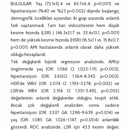
BULGULAR: Yaş (72.1±12.4 ve 65.7±6.4; p<0,001) ve
hipertansiyon (%40 ve %23 p=0.002) dışında başlangıç
demografik özellikleri açısından iki grup arasında anlamlı
fark saptanmadı. Tam kan viskozitesinin hem düşük
kesme hızında (LSR) ( (46.3±21.7 vs. 33.4±13.1, p<0.001)
hem de yüksek kesme hızında (HSR) (16.5±1.1 vs. 15.8±0.7,
p<0.001) AMI hastalarında anlamlı olarak daha yüksek
olduğu hesaplandı.
Tek değişkenli lojistik regresyon analizinde, AMI’yi
öngörmede yaş (OR: 1.066 CI: 1.023-1.111, p=0.003),
hipertansiyon (OR: 3.612CI: 1.564-8.343, p=0.003),
HSR’de WBV (OR: 2.074 CI: 1.193-3.278, p=0.002) ve
LSR’de WBV (OR: 2.156 CI: 1.331-3.492, p=0.002)
değerlerinin anlamlı değişkenler olduğnu tespit ettik.
Ancak çok değişkenli analizden sonra sadece
hipertansiyon (OR: 3.537 GA: 1.298-9.639, p=0.014) ve
yaş (OR: 1.085 GA: 1.026-1.147, p=0.004) anlamlılık
gösterdi. ROC analizinde, LSR için 43.5 kesim değeri,