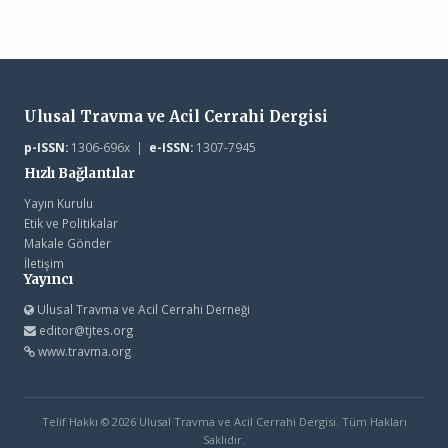
Ulusal Travma ve Acil Cerrahi Dergisi
p-ISSN:
1306-696x |
e-ISSN:
1307-7945
Hızlı Bağlantılar
Yayın Kurulu
Etik ve Politikalar
Makale Gönder
İletişim
Yayıncı
Ulusal Travma ve Acil Cerrahi Derneği
editor@tjtes.org
www.travma.org
Telif Hakkı © 2026 Ulusal Travma ve Acil Cerrahi Dergisi. Tüm Hakları
Saklıdır.