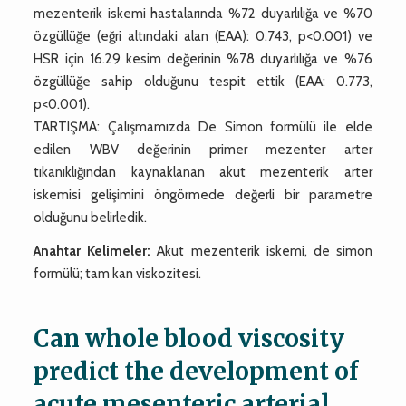
mezenterik iskemi hastalarında %72 duyarlılığa ve %70
özgüllüğe (eğri altındaki alan (EAA): 0.743, p<0.001) ve
HSR için 16.29 kesim değerinin %78 duyarlılığa ve %76
özgüllüğe sahip olduğunu tespit ettik (EAA: 0.773,
p<0.001).
TARTIŞMA: Çalışmamızda De Simon formülü ile elde
edilen WBV değerinin primer mezenter arter
tıkanıklığından kaynaklanan akut mezenterik arter
iskemisi gelişimini öngörmede değerli bir parametre
olduğunu belirledik.
Anahtar Kelimeler:
Akut mezenterik iskemi, de simon
formülü; tam kan viskozitesi.
Can whole blood viscosity
predict the development of
acute mesenteric arterial