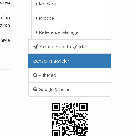
anesi
Medlars
r darp
Procite
ktiren
Reference Manager
eniyle
Yazara e-posta gönder
Benzer makaleler
PubMed
Google Scholar