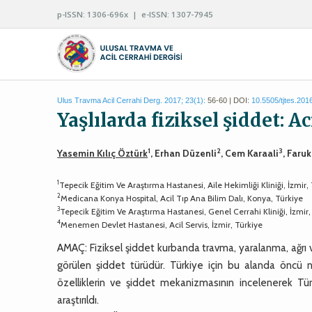
p-ISSN: 1306-696x | e-ISSN: 1307-7945
Ulus Travma Acil Cerrahi Derg. 2017; 23(1):
56-60 | DOI:
10.5505/tjtes.201
Yaşlılarda fiziksel şiddet: A
1
2
3
Yasemin Kılıç Öztürk
, Erhan Düzenli
, Cem Karaali
, Faru
1
Tepecik Eğitim Ve Araştırma Hastanesi, Aile Hekimliği Kliniği, İzmir,
2
Medicana Konya Hospital, Acil Tıp Ana Bilim Dalı, Konya, Türkiye
3
Tepecik Eğitim Ve Araştırma Hastanesi, Genel Cerrahi Kliniği, İzmir,
4
Menemen Devlet Hastanesi, Acil Servis, İzmir, Türkiye
AMAÇ: Fiziksel şiddet kurbanda travma, yaralanma, ağrı
görülen şiddet türüdür. Türkiye için bu alanda öncü n
özelliklerin ve şiddet mekanizmasının incelenerek Tür
araştırıldı.