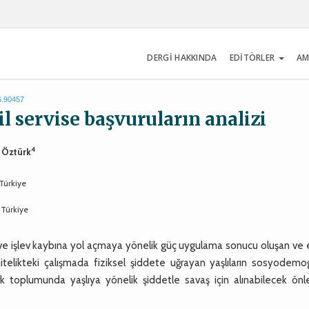
DERGİ HAKKINDA
EDİTÖRLER
AM
6.90457
cil servise başvuruların analizi
4
k Öztürk
 Türkiye
 Türkiye
 ve işlev kaybına yol açmaya yönelik güç uygulama sonucu oluşan ve 
itelikteki çalışmada fiziksel şiddete uğrayan yaşlıların sosyodemog
k toplumunda yaşlıya yönelik şiddetle savaş için alınabilecek önl