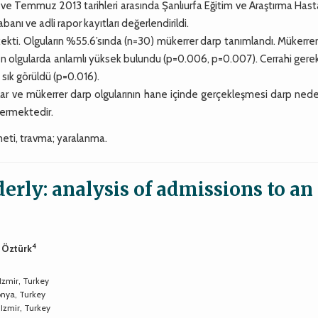
Temmuz 2013 tarihleri arasında Şanlıurfa Eğitim ve Araştırma Hast
anı ve adli rapor kayıtları değerlendirildi.
kekti. Olguların %55.6’sında (n=30) mükerrer darp tanımlandı. Mükerre
tilen olgularda anlamlı yüksek bulundu (p=0.006, p=0.007). Cerrahi gere
sık görüldü (p=0.016).
lar ve mükerrer darp olgularının hane içinde gerçekleşmesi darp ned
termektedir.
zmeti, travma; yaralanma.
erly: analysis of admissions to an
4
k Öztürk
Izmir, Turkey
nya, Turkey
 Izmir, Turkey