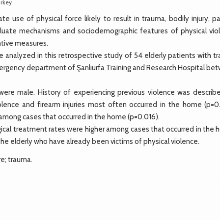
urkey
use of physical force likely to result in trauma, bodily injury, pa
valuate mechanisms and sociodemographic features of physical vio
entive measures.
nalyzed in this retrospective study of 54 elderly patients with t
mergency department of Şanlıurfa Training and Research Hospital be
ere male. History of experiencing previous violence was describ
olence and firearm injuries most often occurred in the home (p=0
 among cases that occurred in the home (p=0.016).
rgical treatment rates were higher among cases that occurred in the
he elderly who have already been victims of physical violence.
re; trauma.