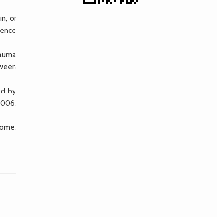
in, or
lence
rauma
tween
ed by
.006,
 home.