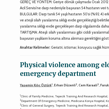
GEREÇ VE YÖNTEM: Geriye dönük çalışmada Ocak 2012 ve 
Acil Servisi’ne darp nedeniyle başvuran 54 hastanın veri tab
BULGULAR: Darp tanılı 54 yaşlı hastanın 50’si (%92.4) er
ve ateşli silah yaralanma sıklığı evde gerçekleştiği belir
yaralanma sıklığı evde gerçekleşen darp olgularında daha 
TARTIŞMA: Ateşli silah yaralanması gibi ciddi yaralanma
başvuran yaşlıların koruma altına alınması gerektiğini gös
Anahtar Kelimeler:
Geriatri, istismar, koruyucu sağlık hi
Physical violence among eld
emergency department
1
2
3
Yasemin Kılıç Öztürk
, Erhan Düzenli
, Cem Karaali
, Faru
1
Clinic of Family Medicine, Tepecik Training And Research Hospital, 
2
Department Of Emergency Medicine, Medicana Konya Hospital, Ko
3
Clinic of General Surgery, Tepecik Training And Research Hospital,