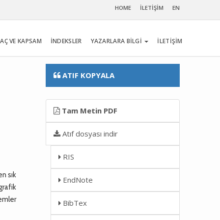
HOME
İLETİŞİM
EN
AÇ VE KAPSAM
İNDEKSLER
YAZARLARA BİLGİ
İLETİŞİM
ATIF KOPYALA
Tam Metin PDF
Atıf dosyası indir
RIS
en sık
EndNote
rafik
emler
BibTex