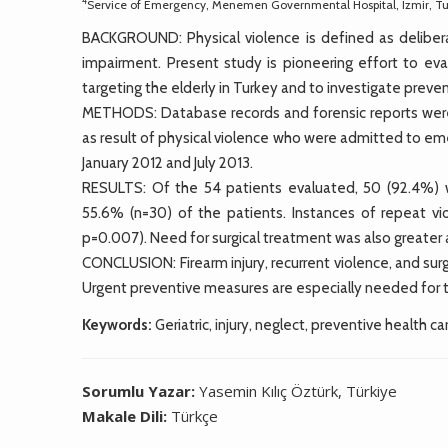
4
Service of Emergency, Menemen Governmental Hospital, Izmir, T
BACKGROUND: Physical violence is defined as deliberate 
impairment. Present study is pioneering effort to e
targeting the elderly in Turkey and to investigate prev
METHODS: Database records and forensic reports were a
as result of physical violence who were admitted to e
January 2012 and July 2013.
RESULTS: Of the 54 patients evaluated, 50 (92.4%) w
55.6% (n=30) of the patients. Instances of repeat vi
p=0.007). Need for surgical treatment was also greater
CONCLUSION: Firearm injury, recurrent violence, and su
Urgent preventive measures are especially needed for t
Keywords:
Geriatric, injury, neglect, preventive health ca
Sorumlu Yazar:
Yasemin Kılıç Öztürk, Türkiye
Makale Dili:
Türkçe