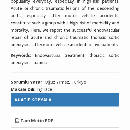
popularity everyday, especially in high-risk patients.
Acute or chronic traumatic lesions of the descending
aorta, especially after motor vehicle accidents,
constitute such a group with a high-risk of morbidity and
mortality. Here, we report the successful endovascular
repair of acute and chronic traumatic thoracic aortic
aneurysms after motor vehicle accidents in five patients.
Keywords:
Endovascular treatment, thoracic aortic
aneurysms; trauma.
Sorumlu Yazar:
Oğuz Yılmaz, Türkiye
Makale Dili:
İngilizce
ATIF KOPYALA
Tam Metin PDF