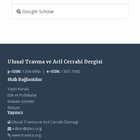
Google Scholar
Ulusal Travma ve Acil Cerrahi Dergisi
p-ISSN:
1306-696x |
e-ISSN:
1307-7945
Hızlı Bağlantılar
Yayın Kurulu
Etik ve Politikalar
Makale Gönder
İletişim
Yayıncı
Ulusal Travma ve Acil Cerrahi Derneği
editor@tjtes.org
www.travma.org