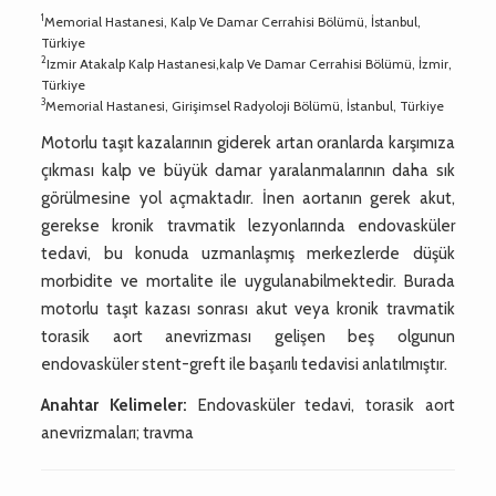
1
Memorial Hastanesi, Kalp Ve Damar Cerrahisi Bölümü, İstanbul,
Türkiye
2
Izmir Atakalp Kalp Hastanesi,kalp Ve Damar Cerrahisi Bölümü, İzmir,
Türkiye
3
Memorial Hastanesi, Girişimsel Radyoloji Bölümü, İstanbul, Türkiye
Motorlu taşıt kazalarının giderek artan oranlarda karşımıza
çıkması kalp ve büyük damar yaralanmalarının daha sık
görülmesine yol açmaktadır. İnen aortanın gerek akut,
gerekse kronik travmatik lezyonlarında endovasküler
tedavi, bu konuda uzmanlaşmış merkezlerde düşük
morbidite ve mortalite ile uygulanabilmektedir. Burada
motorlu taşıt kazası sonrası akut veya kronik travmatik
torasik aort anevrizması gelişen beş olgunun
endovasküler stent-greft ile başarılı tedavisi anlatılmıştır.
Anahtar Kelimeler:
Endovasküler tedavi, torasik aort
anevrizmaları; travma