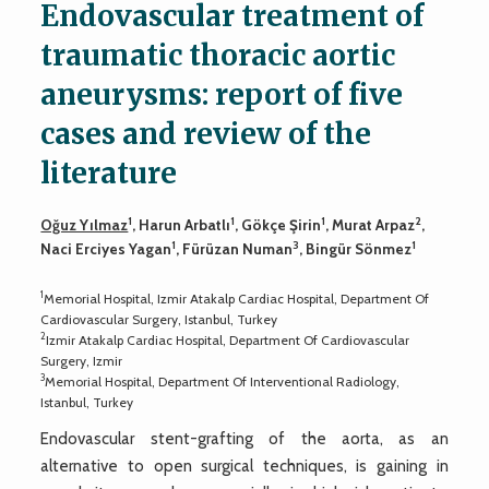
Endovascular treatment of
traumatic thoracic aortic
aneurysms: report of five
cases and review of the
literature
1
1
1
2
Oğuz Yılmaz
, Harun Arbatlı
, Gökçe Şirin
, Murat Arpaz
,
1
3
1
Naci Erciyes Yagan
, Fürüzan Numan
, Bingür Sönmez
1
Memorial Hospital, Izmir Atakalp Cardiac Hospital, Department Of
Cardiovascular Surgery, Istanbul, Turkey
2
Izmir Atakalp Cardiac Hospital, Department Of Cardiovascular
Surgery, Izmir
3
Memorial Hospital, Department Of Interventional Radiology,
Istanbul, Turkey
Endovascular stent-grafting of the aorta, as an
alternative to open surgical techniques, is gaining in