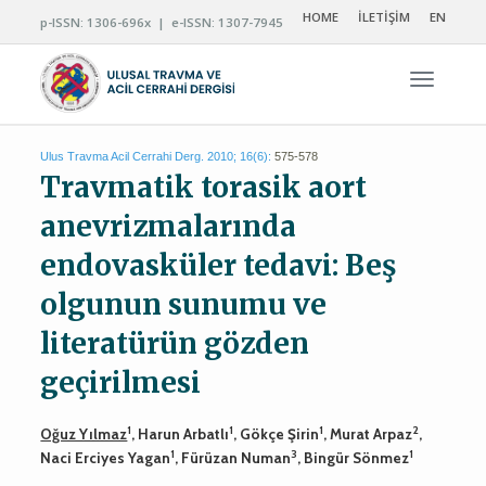
HOME
İLETİŞİM
EN
p-ISSN: 1306-696x | e-ISSN: 1307-7945
Navigas
Ulus Travma Acil Cerrahi Derg. 2010; 16(6):
575-578
Travmatik torasik aort
anevrizmalarında
endovasküler tedavi: Beş
olgunun sunumu ve
literatürün gözden
geçirilmesi
1
1
1
2
Oğuz Yılmaz
, Harun Arbatlı
, Gökçe Şirin
, Murat Arpaz
,
1
3
1
Naci Erciyes Yagan
, Fürüzan Numan
, Bingür Sönmez