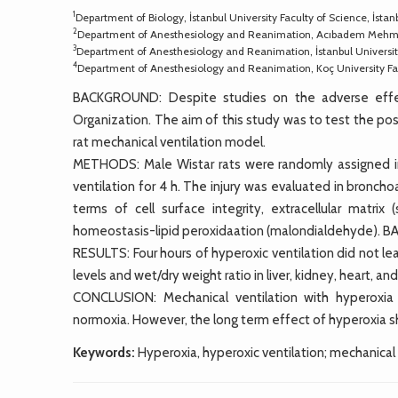
1
Department of Biology, İstanbul University Faculty of Science, İsta
2
Department of Anesthesiology and Reanimation, Acıbadem Mehmet A
3
Department of Anesthesiology and Reanimation, İstanbul University
4
Department of Anesthesiology and Reanimation, Koç University Fac
BACKGROUND: Despite studies on the adverse effec
Organization. The aim of this study was to test the poss
rat mechanical ventilation model.
METHODS: Male Wistar rats were randomly assigned into
ventilation for 4 h. The injury was evaluated in bronchoa
terms of cell surface integrity, extracellular matrix
homeostasis-lipid peroxidaation (malondialdehyde). BAL 
RESULTS: Four hours of hyperoxic ventilation did not lea
levels and wet/dry weight ratio in liver, kidney, heart, a
CONCLUSION: Mechanical ventilation with hyperoxia
normoxia. However, the long term effect of hyperoxia s
Keywords:
Hyperoxia, hyperoxic ventilation; mechanical v