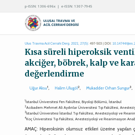
p-ISSN: 1306-696x | e-ISSN: 1307-7945
Ulus Travma Acil Cerrahi Derg. 2021; 27(5):
497-503 | DOI:
10.14744/tjtes
Kısa süreli hiperoksik vent
akciğer, böbrek, kalp ve kar
değerlendirme
1
2
3
Uğur Aksu
,
Halim Ulugöl
,
Mukadder Orhan Sungur
,
1
İstanbul Üniversitesi Fen Fakültesi, Biyoloji Bölümü, İstanbul
2
Acıbadem Mehmet Ali Aydınlar Üniversitesi Tıp Fakültesi, Anestezi
3
İstanbul Üniversitesi İstanbul Tıp Fakültesi, Anesteziyoloji ve Rean
4
Koç Üniversitesi Tıp Fakültesi, Anesteziyoloji ve Reanimasyon Anabi
AMAÇ: Hiperoksinin olumsuz etkileri üzerine yapılan 