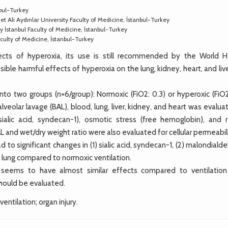
nbul-Turkey
li Aydınlar University Faculty of Medicine, İstanbul-Turkey
 İstanbul Faculty of Medicine, İstanbul-Turkey
ulty of Medicine, İstanbul-Turkey
ts of hyperoxia, its use is still recommended by the World H
ible harmful effects of hyperoxia on the lung, kidney, heart, and live
 two groups (n=6/group): Normoxic (FiO2: 0.3) or hyperoxic (FiO2:
lveolar lavage (BAL), blood, lung, liver, kidney, and heart was evalua
 (sialic acid, syndecan-1), osmotic stress (free hemoglobin), and 
and wet/dry weight ratio were also evaluated for cellular permeabili
d to significant changes in (1) sialic acid, syndecan-1, (2) malondial
nd lung compared to normoxic ventilation.
 seems to have almost similar effects compared to ventilation
hould be evaluated.
entilation; organ injury.