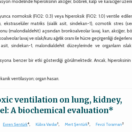
syon modelinde hiperoksinin akciğer, böbrek, kalp ve karaciğer üzer
ca normoksik (FiO2: 0.3) veya hiperoksik (FiO2: 1.0) ventile ediler
 ekstraselüler matriks (sialik asit, sindekan-1), ozmotik stres (se
u (malondialdehit) açısından bronkoalveolar lavaj, kan, akciğer, bö
alveolar lavaj ve ıslak/kuru ağırlık oranı ile hücre geçirgenliği değerlendi
asit, sindekan-1, malondialdehit düzeylerinde ve organların ıslak
yona benzer bir etki gösterdiği görülmektedir. Ancak, hiperoksinin
kanik ventilasyon; organ hasarı.
xic ventilation on lung, kidney,
del: A biochemical evaluation*
4
1
3
2
Evren Şentürk
,
Kübra Vardar
,
Mert Şentürk
,
Fevzi Toraman