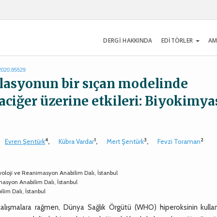
DERGİ HAKKINDA
EDİTÖRLER
AM
.2020.85529
ilasyonun bir sıçan modelinde
aciğer üzerine etkileri: Biyokimya
4
1
3
2
Evren Şentürk
,
Kübra Vardar
,
Mert Şentürk
,
Fevzi Toraman
yoloji ve Reanimasyon Anabilim Dalı, İstanbul
imasyon Anabilim Dalı, İstanbul
lim Dalı, İstanbul
çalışmalara rağmen, Dünya Sağlık Örgütü (WHO) hiperoksinin kullan