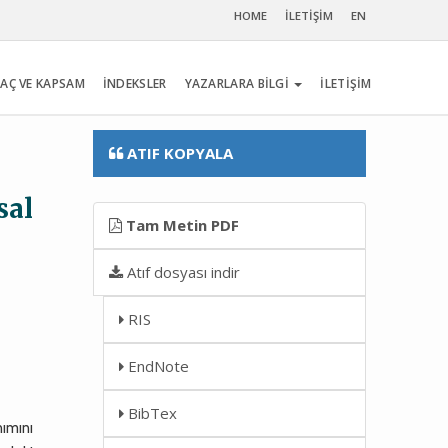
HOME
İLETİŞİM
EN
AÇ VE KAPSAM
İNDEKSLER
YAZARLARA BİLGİ
İLETİŞİM
ATIF KOPYALA
sal
Tam Metin PDF
Atıf dosyası indir
RIS
EndNote
BibTex
ımını