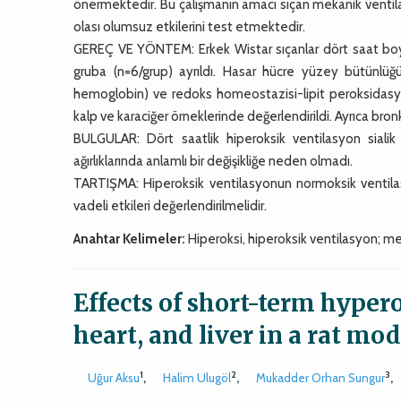
önermektedir. Bu çalışmanın amacı sıçan mekanik ventila
olası olumsuz etkilerini test etmektedir.
GEREÇ VE YÖNTEM: Erkek Wistar sıçanlar dört saat boyun
gruba (n=6/grup) ayrıldı. Hasar hücre yüzey bütünlüğü,
hemoglobin) ve redoks homeostazisi-lipit peroksidasyon
kalp ve karaciğer örneklerinde değerlendirildi. Ayrıca bronko
BULGULAR: Dört saatlik hiperoksik ventilasyon sialik 
ağırlıklarında anlamlı bir değişikliğe neden olmadı.
TARTIŞMA: Hiperoksik ventilasyonun normoksik ventilas
vadeli etkileri değerlendirilmelidir.
Anahtar Kelimeler:
Hiperoksi, hiperoksik ventilasyon; me
Effects of short-term hypero
heart, and liver in a rat mo
1
2
3
Uğur Aksu
,
Halim Ulugöl
,
Mukadder Orhan Sungur
,