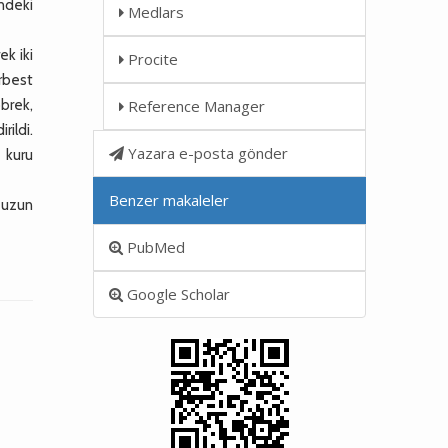
indeki
Medlars
ek iki
Procite
rbest
brek,
Reference Manager
rildi.
Yazara e-posta gönder
 kuru
Benzer makaleler
 uzun
PubMed
Google Scholar