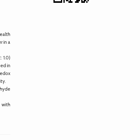
ealth
r in a
 1.0)
ted in
redox
ty.
dehyde
 with