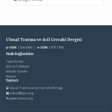
Ulusal Travma ve Acil Cerrahi Dergisi
p-ISSN:
1306-696x |
e-ISSN:
1307-7945
Hızlı Bağlantılar
Yayın Kurulu
Etik ve Politikalar
Makale Gönder
İletişim
Yayıncı
Ulusal Travma ve Acil Cerrahi Derneği
editor@tjtes.org
www.travma.org