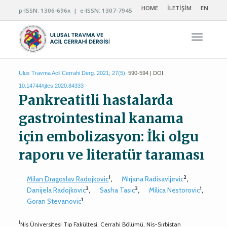
HOME
İLETİŞİM
EN
p-ISSN: 1306-696x | e-ISSN: 1307-7945
Navigas
Ulus Travma Acil Cerrahi Derg. 2021; 27(5):
590-594 | DOI:
10.14744/tjtes.2020.84333
Pankreatitli hastalarda
gastrointestinal kanama
için embolizasyon: İki olgu
raporu ve literatür taraması
1
2
Milan Dragoslav Radojkovic
,
MIrjana Radisavljevic
,
2
3
1
Danijela Radojkovic
,
Sasha Tasic
,
Milica Nestorovic
,
1
Goran Stevanovic
1
Nis Üniversitesi Tıp Fakültesi, Cerrahi Bölümü, Nis-Sırbistan