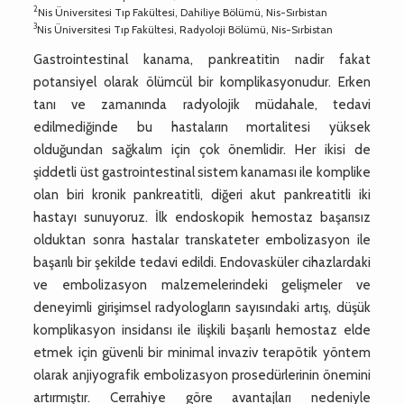
2
Nis Üniversitesi Tıp Fakültesi, Dahiliye Bölümü, Nis-Sırbistan
3
Nis Üniversitesi Tıp Fakültesi, Radyoloji Bölümü, Nis-Sırbistan
Gastrointestinal kanama, pankreatitin nadir fakat
potansiyel olarak ölümcül bir komplikasyonudur. Erken
tanı ve zamanında radyolojik müdahale, tedavi
edilmediğinde bu hastaların mortalitesi yüksek
olduğundan sağkalım için çok önemlidir. Her ikisi de
şiddetli üst gastrointestinal sistem kanaması ile komplike
olan biri kronik pankreatitli, diğeri akut pankreatitli iki
hastayı sunuyoruz. İlk endoskopik hemostaz başarısız
olduktan sonra hastalar transkateter embolizasyon ile
başarılı bir şekilde tedavi edildi. Endovasküler cihazlardaki
ve embolizasyon malzemelerindeki gelişmeler ve
deneyimli girişimsel radyologların sayısındaki artış, düşük
komplikasyon insidansı ile ilişkili başarılı hemostaz elde
etmek için güvenli bir minimal invaziv terapötik yöntem
olarak anjiyografik embolizasyon prosedürlerinin önemini
artırmıştır. Cerrahiye göre avantajları nedeniyle