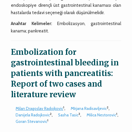
endoskopiye dirençli üst gastrointestinal kanaması olan
hastalarda tedavi seçeneği olarak düşünülmelidir.
Anahtar Kelimeler:
Embolizasyon, gastrointestinal
kanama; pankreatit.
Embolization for
gastrointestinal bleeding in
patients with pancreatitis:
Report of two cases and
literature review
1
2
Milan Dragoslav Radojkovic
,
MIrjana Radisavljevic
,
2
3
1
Danijela Radojkovic
,
Sasha Tasic
,
Milica Nestorovic
,
1
Goran Stevanovic