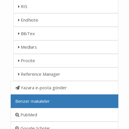
RIS
EndNote
BibTex
Medlars
Procite
Reference Manager
Yazara e-posta gönder
Benzer makaleler
PubMed
Google Scholar