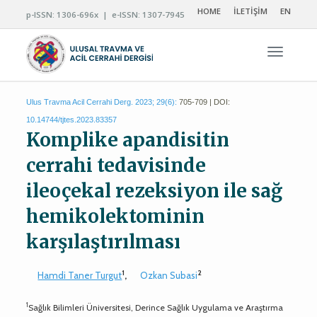
HOME
İLETİŞİM
EN
p-ISSN: 1306-696x | e-ISSN: 1307-7945
Navigas
Ulus Travma Acil Cerrahi Derg. 2023; 29(6):
705-709 | DOI:
10.14744/tjtes.2023.83357
Komplike apandisitin
cerrahi tedavisinde
ileoçekal rezeksiyon ile sağ
hemikolektominin
karşılaştırılması
1
2
Hamdi Taner Turgut
,
Ozkan Subasi
1
Sağlık Bilimleri Üniversitesi, Derince Sağlık Uygulama ve Araştırma