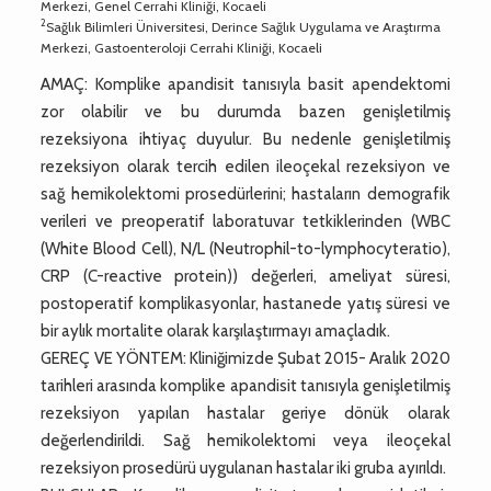
Merkezi, Genel Cerrahi Kliniği, Kocaeli
2
Sağlık Bilimleri Üniversitesi, Derince Sağlık Uygulama ve Araştırma
Merkezi, Gastoenteroloji Cerrahi Kliniği, Kocaeli
AMAÇ: Komplike apandisit tanısıyla basit apendektomi
zor olabilir ve bu durumda bazen genişletilmiş
rezeksiyona ihtiyaç duyulur. Bu nedenle genişletilmiş
rezeksiyon olarak tercih edilen ileoçekal rezeksiyon ve
sağ hemikolektomi prosedürlerini; hastaların demografik
verileri ve preoperatif laboratuvar tetkiklerinden (WBC
(White Blood Cell), N/L (Neutrophil-to-lymphocyteratio),
CRP (C-reactive protein)) değerleri, ameliyat süresi,
postoperatif komplikasyonlar, hastanede yatış süresi ve
bir aylık mortalite olarak karşılaştırmayı amaçladık.
GEREÇ VE YÖNTEM: Kliniğimizde Şubat 2015- Aralık 2020
tarihleri arasında komplike apandisit tanısıyla genişletilmiş
rezeksiyon yapılan hastalar geriye dönük olarak
değerlendirildi. Sağ hemikolektomi veya ileoçekal
rezeksiyon prosedürü uygulanan hastalar iki gruba ayırıldı.