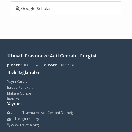
Google Scholar
Ulusal Travma ve Acil Cerrahi Dergisi
p-ISSN:
1306-696x |
e-ISSN:
1307-7945
Hızlı Bağlantılar
Yayın Kurulu
Etik ve Politikalar
Makale Gönder
İletişim
Yayıncı
Ulusal Travma ve Acil Cerrahi Derneği
editor@tjtes.org
www.travma.org