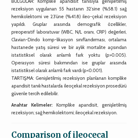
BULGULAR: Komplike apandisit tanısıyla genişletilmiş
rezeksiyon uygulanan 55 hastanın 32’sine (%58.1) sağ
hemikolektomi ve 23’üne (%41.8) ileo-çekal rezeksiyon
yapıldı. Gruplar arasında demografik özellikler,
preoperatif laboratuvar (WBC, N/L oranı, CRP) değerleri,
Clavian-Dindo komp-likasyon sınıflandırması, ortalama
hastanede yatış süresi ve bir aylık mortalite açısından
istatistiksel olarak anlamlı fark yoktu (p>0.005).
Operasyon süresi bakımından ise gruplar arasında
istatistiksel olarak anlamlı fark vardı (p<0.001).
TARTIŞMA: Genişletilmiş rezeksiyon planlanan komplike
apandisit tanılı hastalarda ileoçekal rezeksiyon prosedürü
güvenle tercih edilebilir.
Anahtar Kelimeler:
Komplike apandisit, genişletilmiş
rezeksiyon; sağ hemikolektomi; ileoçekal rezeksiyon.
Comparison of ileocecal