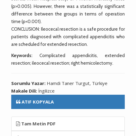
(p>0.005). However, there was a statistically significant
difference between the groups in terms of operation
time (p<0.001).
CONCLUSION: Ileocecal resection is a safe procedure for
patients diagnosed with complicated appendicitis who
are scheduled for extended resection.
Keywords:
Complicated appendicitis, extended
resection; ileocecal resection; right hemicolectomy.
Sorumlu Yazar:
Hamdi Taner Turgut, Türkiye
Makale Dili:
İngilizce
ATIF KOPYALA
Tam Metin PDF