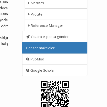
ların
Medlars
sadece
Procite
uların
iğinde
Reference Manager
n dört
Yazara e-posta gönder
ıklığı
 kalış
Benzer makaleler
PubMed
Google Scholar