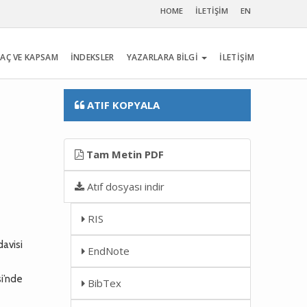
HOME
İLETİŞİM
EN
AÇ VE KAPSAM
İNDEKSLER
YAZARLARA BİLGİ
İLETİŞİM
ATIF KOPYALA
Tam Metin PDF
Atıf dosyası indir
RIS
davisi
EndNote
i’nde
BibTex