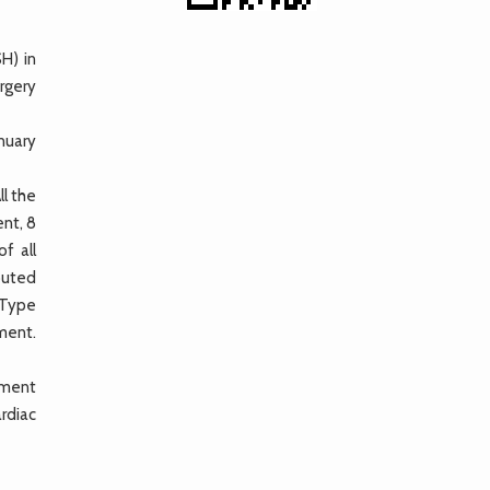
H) in
rgery
nuary
l the
nt, 8
f all
puted
s Type
tment.
tment
ardiac