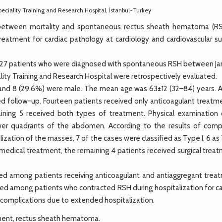
eciality Training and Research Hospital, İstanbul-Turkey
between mortality and spontaneous rectus sheath hematoma (RS
treatment for cardiac pathology at cardiology and cardiovascular su
f 27 patients who were diagnosed with spontaneous RSH between Ja
ity Training and Research Hospital were retrospectively evaluated.
and 8 (29.6%) were male. The mean age was 63±12 (32–84) years. Al
ed follow-up. Fourteen patients received only anticoagulant treatme
ining 5 received both types of treatment. Physical examination o
ower quadrants of the abdomen. According to the results of com
zation of the masses, 7 of the cases were classified as Type I, 6 a
d medical treatment, the remaining 4 patients received surgical trea
sed among patients receiving anticoagulant and antiaggregant trea
ased among patients who contracted RSH during hospitalization for c
 complications due to extended hospitalization.
tment, rectus sheath hematoma.