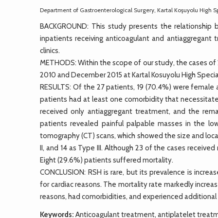
Department of Gastroenterological Surgery, Kartal Koşuyolu High Sp
BACKGROUND: This study presents the relationship 
inpatients receiving anticoagulant and antiaggregant 
clinics.
METHODS: Within the scope of our study, the cases o
2010 and December 2015 at Kartal Kosuyolu High Special
RESULTS: Of the 27 patients, 19 (70.4%) were female 
patients had at least one comorbidity that necessitat
received only antiaggregant treatment, and the rema
patients revealed painful palpable masses in the l
tomography (CT) scans, which showed the size and locali
II, and 14 as Type III. Although 23 of the cases receive
Eight (29.6%) patients suffered mortality.
CONCLUSION: RSH is rare, but its prevalence is increa
for cardiac reasons. The mortality rate markedly incre
reasons, had comorbidities, and experienced additional
Keywords:
Anticoagulant treatment, antiplatelet trea