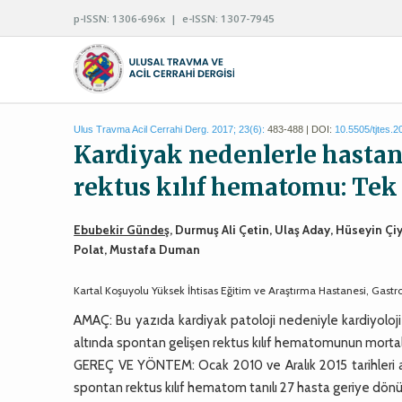
p-ISSN: 1306-696x | e-ISSN: 1307-7945
Ulus Travma Acil Cerrahi Derg. 2017; 23(6):
483-488 | DOI:
10.5505/tjtes.
Kardiyak nedenlerle hastan
rektus kılıf hematomu: Te
Ebubekir Gündeş
, Durmuş Ali Çetin, Ulaş Aday, Hüseyin Ç
Polat, Mustafa Duman
Kartal Koşuyolu Yüksek İhtisas Eğitim ve Araştırma Hastanesi, Gastroe
AMAÇ: Bu yazıda kardiyak patoloji nedeniyle kardiyoloji 
altında spontan gelişen rektus kılıf hematomunun mortalite
GEREÇ VE YÖNTEM: Ocak 2010 ve Aralık 2015 tarihleri a
spontan rektus kılıf hematom tanılı 27 hasta geriye dönük