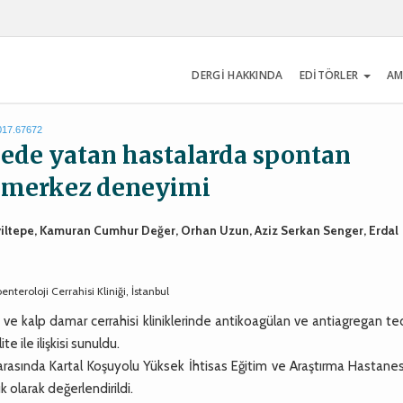
DERGİ HAKKINDA
EDİTÖRLER
AM
2017.67672
ede yatan hastalarda spontan
k merkez deneyimi
iyiltepe, Kamuran Cumhur Değer, Orhan Uzun, Aziz Serkan Senger, Erdal
nteroloji Cerrahisi Kliniği, İstanbul
ve kalp damar cerrahisi kliniklerinde antikoagülan ve antiagregan te
 ile ilişkisi sunuldu.
rasında Kartal Koşuyolu Yüksek İhtisas Eğitim ve Araştırma Hastanes
 olarak değerlendirildi.