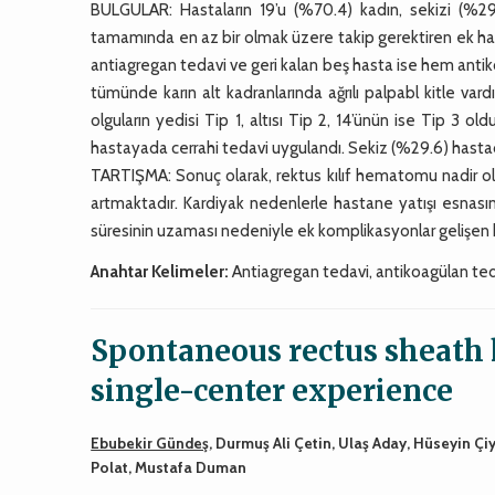
BULGULAR: Hastaların 19’u (%70.4) kadın, sekizi (%29.
tamamında en az bir olmak üzere takip gerektiren ek has
antiagregan tedavi ve geri kalan beş hasta ise hem ant
tümünde karın alt kadranlarında ağrılı palpabl kitle vard
olguların yedisi Tip 1, altısı Tip 2, 14’ünün ise Tip 3 o
hastayada cerrahi tedavi uygulandı. Sekiz (%29.6) hastad
TARTIŞMA: Sonuç olarak, rektus kılıf hematomu nadir olu
artmaktadır. Kardiyak nedenlerle hastane yatışı esnasın
süresinin uzaması nedeniyle ek komplikasyonlar gelişen 
Anahtar Kelimeler:
Antiagregan tedavi, antikoagülan ted
Spontaneous rectus sheath h
single-center experience
Ebubekir Gündeş
, Durmuş Ali Çetin, Ulaş Aday, Hüseyin Ç
Polat, Mustafa Duman