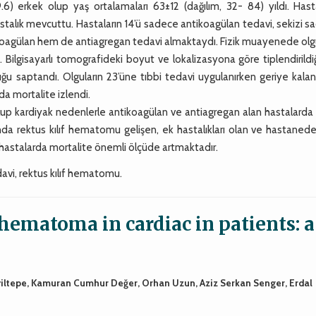
6) erkek olup yaş ortalamaları 63±12 (dağılım, 32- 84) yıldı. Hasta
talık mevcuttu. Hastaların 14’ü sadece antikoagülan tedavi, sekizi 
ikoagülan hem de antiagregan tedavi almaktaydı. Fizik muayenede olg
ı. Bilgisayarlı tomografideki boyut ve lokalizasyona göre tiplendirild
lduğu saptandı. Olguların 23’üne tıbbi tedavi uygulanırken geriye kala
a mortalite izlendi.
p kardiyak nedenlerle antikoagülan ve antiagregan alan hastalarda s
da rektus kılıf hematomu gelişen, ek hastalıkları olan ve hastanede
hastalarda mortalite önemli ölçüde artmaktadır.
avi, rektus kılıf hematomu.
ematoma in cardiac in patients: a
iyiltepe, Kamuran Cumhur Değer, Orhan Uzun, Aziz Serkan Senger, Erdal