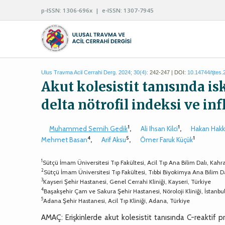
p-ISSN: 1306-696x | e-ISSN: 1307-7945
Ulus Travma Acil Cerrahi Derg. 2024; 30(4):
242-247 | DOI:
10.14744/tjtes
Akut kolesistit tanısında i
delta nötrofil indeksi ve in
1
1
Muhammed Semih Gedik
,
Ali Ihsan Kilci
,
Hakan Hak
4
5
1
Mehmet Basan
,
Arif Aksu
,
Ömer Faruk Küçük
1
Sütçü İmam Üniversitesi Tıp Fakültesi, Acil Tıp Ana Bilim Dalı, Ka
2
Sütçü İmam Üniversitesi Tıp Fakültesi, Tıbbi Biyokimya Ana Bilim 
3
Kayseri Şehir Hastanesi, Genel Cerrahi Kliniği, Kayseri, Türkiye
4
Başakşehir Çam ve Sakura Şehir Hastanesi, Nöroloji Kliniği, İstanbul
5
Adana Şehir Hastanesi, Acil Tıp Kliniği, Adana, Türkiye
AMAÇ: Erişkinlerde akut kolesistit tanısında C-reaktif p