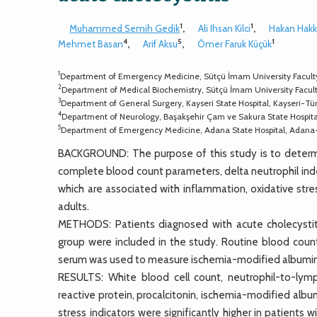
1
1
Muhammed Semih Gedik
,
Ali Ihsan Kilci
,
Hakan Hak
4
5
1
Mehmet Basan
,
Arif Aksu
,
Ömer Faruk Küçük
1
Department of Emergency Medicine, Sütçü İmam University Facul
2
Department of Medical Biochemistry, Sütçü İmam University Facu
3
Department of General Surgery, Kayseri State Hospital, Kayseri-Tü
4
Department of Neurology, Başakşehir Çam ve Sakura State Hospital
5
Department of Emergency Medicine, Adana State Hospital, Adana
BACKGROUND: The purpose of this study is to determine
complete blood count parameters, delta neutrophil inde
which are associated with inflammation, oxidative stre
adults.
METHODS: Patients diagnosed with acute cholecystiti
group were included in the study. Routine blood coun
serum was used to measure ischemia-modified albumin, p
RESULTS: White blood cell count, neutrophil-to-lymph
reactive protein, procalcitonin, ischemia-modified albu
stress indicators were significantly higher in patient