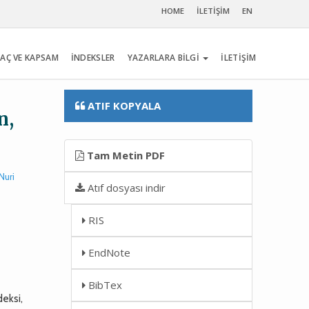
HOME
İLETİŞİM
EN
AÇ VE KAPSAM
İNDEKSLER
YAZARLARA BİLGİ
İLETİŞİM
ATIF KOPYALA
n,
Tam Metin PDF
Nuri
Atıf dosyası indir
RIS
EndNote
BibTex
deksi,