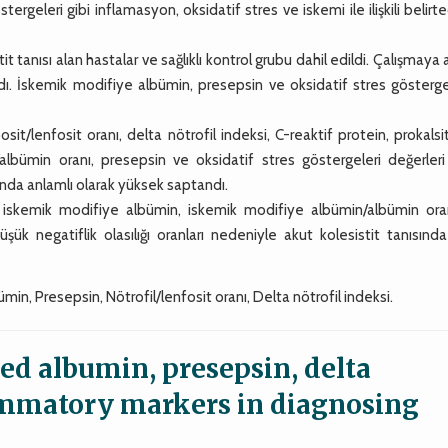
rgeleri gibi inflamasyon, oksidatif stres ve iskemi ile ilişkili belirte
tanısı alan hastalar ve sağlıklı kontrol grubu dahil edildi. Çalışmaya 
ldı. İskemik modifiye albümin, presepsin ve oksidatif stres gösterge
sit/lenfosit oranı, delta nötrofil indeksi, C-reaktif protein, prokalsi
lbümin oranı, presepsin ve oksidatif stres göstergeleri değerleri
dığında anlamlı olarak yüksek saptandı.
i, iskemik modifiye albümin, iskemik modifiye albümin/albümin ora
şük negatiflik olasılığı oranları nedeniyle akut kolesistit tanısınd
min, Presepsin, Nötrofil/lenfosit oranı, Delta nötrofil indeksi.
ed albumin, presepsin, delta
ammatory markers in diagnosing