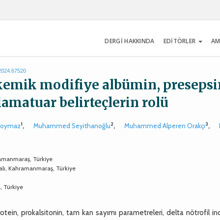
DERGİ HAKKINDA
EDİTÖRLER
AM
.2024.67520
skemik modifiye albümin, presepsi
flamatuar belirteçlerin rolü
1
2
3
koymaz
,
Muhammed Seyithanoğlu
,
Muhammed Alperen Orakçı
,
hramanmaraş, Türkiye
Dalı, Kahramanmaraş, Türkiye
, Türkiye
rotein, prokalsitonin, tam kan sayımı parametreleri, delta nötrofil in