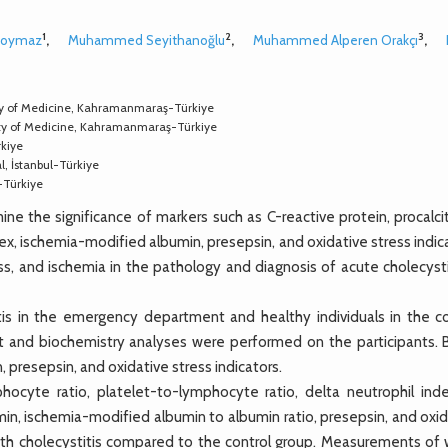
1
2
3
koymaz
,
Muhammed Seyithanoğlu
,
Muhammed Alperen Orakçı
,
ty of Medicine, Kahramanmaraş-Türkiye
lty of Medicine, Kahramanmaraş-Türkiye
rkiye
, İstanbul-Türkiye
-Türkiye
 the significance of markers such as C-reactive protein, procalcit
x, ischemia-modified albumin, presepsin, and oxidative stress indic
ss, and ischemia in the pathology and diagnosis of acute cholecysti
s in the emergency department and healthy individuals in the co
t and biochemistry analyses were performed on the participants. 
resepsin, and oxidative stress indicators.
ocyte ratio, platelet-to-lymphocyte ratio, delta neutrophil inde
min, ischemia-modified albumin to albumin ratio, presepsin, and oxi
s with cholecystitis compared to the control group. Measurements of