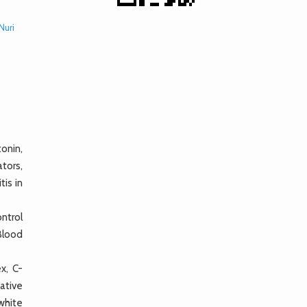
Nuri
onin,
ators,
tis in
ntrol
Blood
x, C-
dative
 white