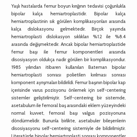
Yaşlı hastalarda femur boyun kırığının tedavisi çoğunlukla
bipolar kalça hemiartroplastidir. Bipolar kalça
hemiartroplastinin sık görülen komplikasyonları arasında
kalça dislokasyonu gelmektedir. Birçok yayında
hemiartroplasti dislokasyon sıklıkları %1.2 ile %8.4
arasında değişmektedir. Ancak bipolar hemiartroplastide
femur başı ile femur komponentleri arasında
disosiyasyon oldukça nadir görülen bir komplikasyondur.
1985 yılından itibaren kullanılan Bateman bipolar
hemiartroplasti sonrası polietilen kırılması sonrası
komponent ayrışmaları bildirildi. Femur başının bipolar kap
içerisinde varus pozisyonu önlemek için self-centering
sistemler geliştirilmiştir. Self-centering bir sistemde,
asetabulum ile femoral baş arasındaki eklem yüzeyindeki
normal kuvvet, femoral başı valgus pozisyonuna
döndürmelidir. Bununla birlikte, asetabuler bileşenlerin
disosiyasyonu self-centering sistemiyle de bildirilmiştir.
Literatürde bipolar hemiartroplasti sonrası komponentler