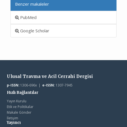
Benzer makaleler
PubMed
Google Scholar
Ulusal Travma ve Acil Cerrahi Dergisi
p-ISSN:
1306-696x |
e-ISSN:
1307-7945
Hızlı Bağlantılar
Yayın Kurulu
Etik ve Politikalar
Makale Gönder
İletişim
Yayıncı