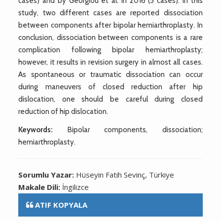
cases) and by Georgiou et al. in 2016 (5 cases). In this
study, two different cases are reported dissociation
between components after bipolar hemiarthroplasty. In
conclusion, dissociation between components is a rare
complication following bipolar hemiarthroplasty;
however, it results in revision surgery in almost all cases.
As spontaneous or traumatic dissociation can occur
during maneuvers of closed reduction after hip
dislocation, one should be careful during closed
reduction of hip dislocation.
Keywords:
Bipolar components, dissociation;
hemiarthroplasty.
Sorumlu Yazar:
Hüseyin Fatih Sevinç, Türkiye
Makale Dili:
İngilizce
ATIF KOPYALA