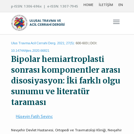
HOME
İLETİŞİM
EN
p-ISSN: 1306-696x | e-ISSN: 1307-7945
Navigas
Ulus Travma Acil Cerrahi Derg. 2021; 27(5):
600-603 | DOI:
10.14744/tjtes.2020.66821
Bipolar hemiartroplasti
sonrası komponentler arası
disosiyasyon: İki farklı olgu
sunumu ve literatür
taraması
Hüseyin Fatih Sevinç
Nevşehir Devlet Hastanesi, Ortopedi ve Travmatoloji Kliniği, Nevşehir