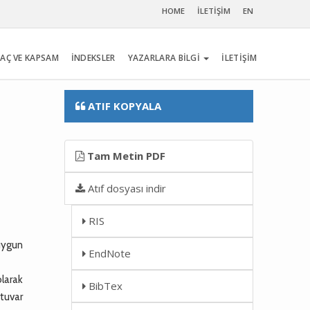
HOME
İLETİŞİM
EN
AÇ VE KAPSAM
İNDEKSLER
YAZARLARA BİLGİ
İLETİŞİM
ATIF KOPYALA
Tam Metin PDF
Atıf dosyası indir
RIS
 uygun
EndNote
olarak
BibTex
atuvar