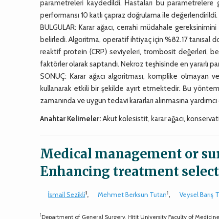
parametreleri kaydedildi. Hastaları bu parametrelere gör
performansı 10 katlı çapraz doğrulama ile değerlendirildi.
BULGULAR: Karar ağacı, cerrahi müdahale gereksinimini
belirledi. Algoritma, operatif ihtiyaç için %82.17 tanısa
reaktif protein (CRP) seviyeleri, trombosit değerleri, b
faktörler olarak saptandı. Nekroz teşhisinde en yararlı pa
SONUÇ: Karar ağacı algoritması, komplike olmayan ve ko
kullanarak etkili bir şekilde ayırt etmektedir. Bu yöntem
zamanında ve uygun tedavi kararları alınmasına yardımcı ol
Anahtar Kelimeler:
Akut kolesistit, karar ağacı, konservat
Medical management or surg
Enhancing treatment select
1
1
İsmail Sezikli
,
Mehmet Berksun Tutan
,
Veysel Barış 
1
Department of General Surgery, Hitit University Faculty of Medicin