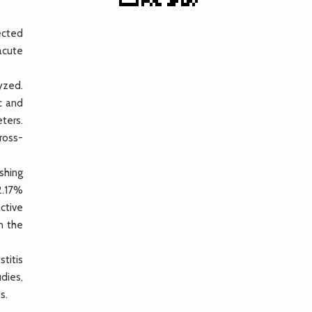
ected
acute
lyzed.
c and
ters.
ross-
shing
2.17%
ctive
in the
titis
dies,
s.