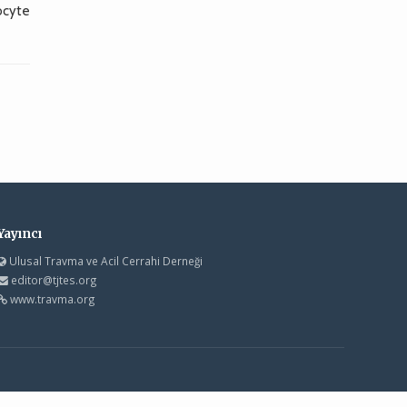
ocyte
Yayıncı
Ulusal Travma ve Acil Cerrahi Derneği
editor@tjtes.org
www.travma.org