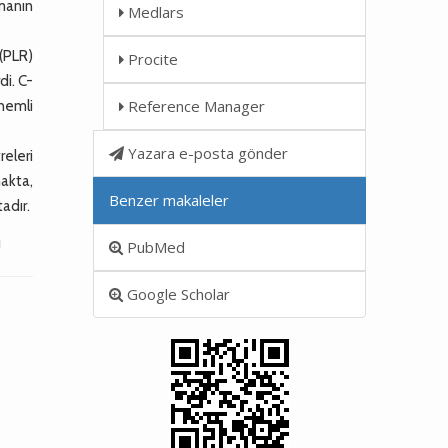
tmanın
Medlars
 (PLR)
Procite
di. C-
Reference Manager
önemli
Yazara e-posta gönder
eleri
makta,
Benzer makaleler
adır.
ı
PubMed
Google Scholar