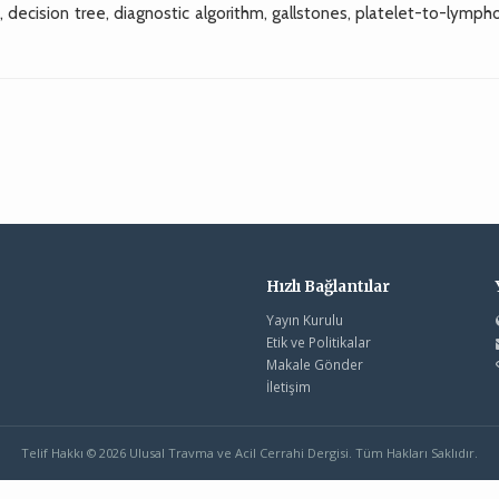
 decision tree, diagnostic algorithm, gallstones, platelet-to-lymph
Hızlı Bağlantılar
Yayın Kurulu
Etik ve Politikalar
Makale Gönder
İletişim
Telif Hakkı © 2026 Ulusal Travma ve Acil Cerrahi Dergisi. Tüm Hakları Saklıdır.