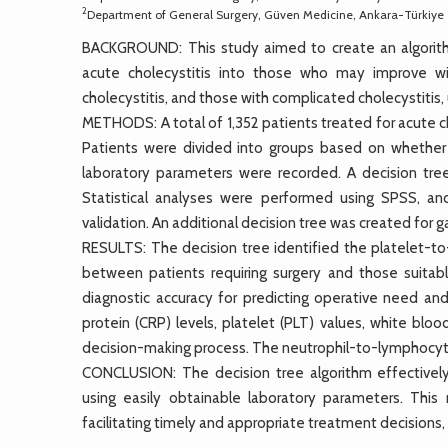
2
Department of General Surgery, Güven Medicine, Ankara-Türkiye
BACKGROUND: This study aimed to create an algorith
acute cholecystitis into those who may improve w
cholecystitis, and those with complicated cholecystitis,
METHODS: A total of 1,352 patients treated for acute ch
Patients were divided into groups based on whether
laboratory parameters were recorded. A decision tre
Statistical analyses were performed using SPSS, an
validation. An additional decision tree was created for
RESULTS: The decision tree identified the platelet-to-
between patients requiring surgery and those suita
diagnostic accuracy for predicting operative need and
protein (CRP) levels, platelet (PLT) values, white bloo
decision-making process. The neutrophil-to-lymphocyte 
CONCLUSION: The decision tree algorithm effectivel
using easily obtainable laboratory parameters. This 
facilitating timely and appropriate treatment decisions