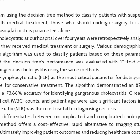
m using the decision tree method to classify patients with susp
ith medical treatment, those who should undergo surgery for 
 using laboratory parameters alone.
olecystitis at our hospital over four years were retrospectively ana
 they received medical treatment or surgery. Various demographi
e algorithm was used to classify patients based on these parame
d the decision tree's performance was evaluated with 10-fold c
 gangrenous cholecystitis using the same methods.
lymphocyte ratio (PLR) as the most critical parameter for distingui
ble for conservative treatment. The algorithm demonstrated an 8
 a 73.86% accuracy for identifying gangrenous cholecystitis. C-rea
d cell (WBC) counts, and patient age were also significant factors 
ratio (NLR) was the most useful for diagnosing necrosis.
y differentiates between uncomplicated and complicated cholecys
method offers a cost-effective, rapid alternative to imaging stu
, ultimately improving patient outcomes and reducing healthcare cost