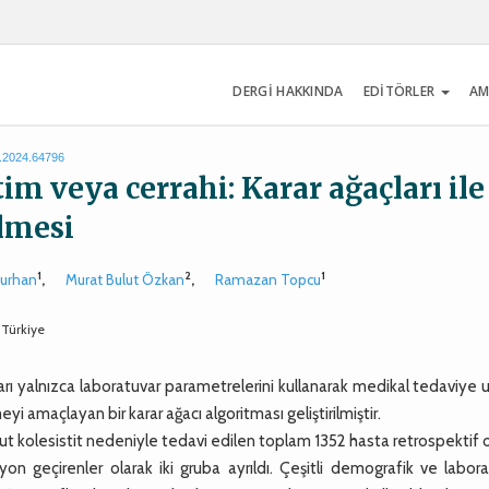
DERGİ HAKKINDA
EDİTÖRLER
AM
s.2024.64796
tim veya cerrahi: Karar ağaçları ile
ilmesi
1
2
1
Turhan
,
Murat Bulut Özkan
,
Ramazan Topcu
 Türkiye
arı yalnızca laboratuvar parametrelerini kullanarak medikal tedaviye
yi amaçlayan bir karar ağacı algoritması geliştirilmiştir.
 kolesistit nedeniyle tedavi edilen toplam 1352 hasta retrospektif 
on geçirenler olarak iki gruba ayrıldı. Çeşitli demografik ve labor