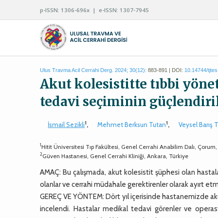
p-ISSN: 1306-696x | e-ISSN: 1307-7945
Ulus Travma Acil Cerrahi Derg. 2024; 30(12):
883-891 | DOI:
10.14744/tjte
Akut kolesistitte tıbbi yöne
tedavi seçiminin güçlendir
1
1
İsmail Sezikli
,
Mehmet Berksun Tutan
,
Veysel Barış 
1
Hitit Üniversitesi Tıp Fakültesi, Genel Cerrahi Anabilim Dalı, Çorum,
2
Güven Hastanesi, Genel Cerrahi Kliniği, Ankara, Türkiye
AMAÇ: Bu çalışmada, akut kolesistit şüphesi olan hastal
olanlar ve cerrahi müdahale gerektirenler olarak ayırt etme
GEREÇ VE YÖNTEM: Dört yıl içerisinde hastanemizde akut
incelendi. Hastalar medikal tedavi görenler ve operasy