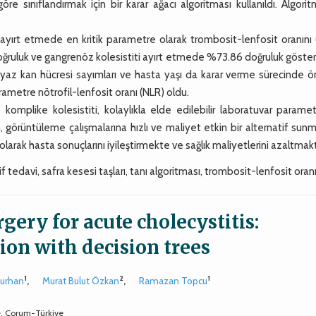
e sınıflandırmak için bir karar ağacı algoritması kullanıldı. Algori
 ayırt etmede en kritik parametre olarak trombosit-lenfosit oranını
l doğruluk ve gangrenöz kolesistiti ayırt etmede %73.86 doğruluk göster
eyaz kan hücresi sayımları ve hasta yaşı da karar verme sürecinde 
rametre nötrofil-lenfosit oranı (NLR) oldu.
mplike kolesistiti, kolaylıkla elde edilebilir laboratuvar parametr
, görüntüleme çalışmalarına hızlı ve maliyet etkin bir alternatif sun
arak hasta sonuçlarını iyileştirmekte ve sağlık maliyetlerini azaltmakt
if tedavi, safra kesesi taşları, tanı algoritması, trombosit-lenfosit oran
ery for acute cholecystitis:
ion with decision trees
1
2
1
Turhan
,
Murat Bulut Özkan
,
Ramazan Topcu
e, Çorum-Türkiye