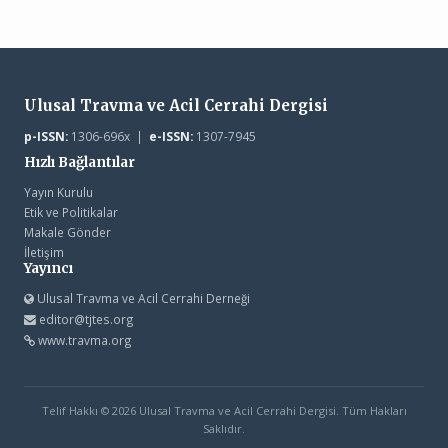
Ulusal Travma ve Acil Cerrahi Dergisi
p-ISSN:
1306-696x |
e-ISSN:
1307-7945
Hızlı Bağlantılar
Yayın Kurulu
Etik ve Politikalar
Makale Gönder
İletişim
Yayıncı
Ulusal Travma ve Acil Cerrahi Derneği
editor@tjtes.org
www.travma.org
Telif Hakkı © 2026 Ulusal Travma ve Acil Cerrahi Dergisi. Tüm Hakları
Saklıdır.