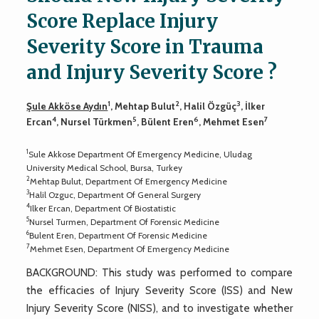
Score Replace Injury
Severity Score in Trauma
and Injury Severity Score ?
1
2
3
Şule Akköse Aydın
, Mehtap Bulut
, Halil Özgüç
, İlker
4
5
6
7
Ercan
, Nursel Türkmen
, Bülent Eren
, Mehmet Esen
1
Sule Akkose Department Of Emergency Medicine, Uludag
University Medical School, Bursa, Turkey
2
Mehtap Bulut, Department Of Emergency Medicine
3
Halil Ozguc, Department Of General Surgery
4
Ilker Ercan, Department Of Biostatistic
5
Nursel Turmen, Department Of Forensic Medicine
6
Bulent Eren, Department Of Forensic Medicine
7
Mehmet Esen, Department Of Emergency Medicine
BACKGROUND: This study was performed to compare
the efficacies of Injury Severity Score (ISS) and New
Injury Severity Score (NISS), and to investigate whether