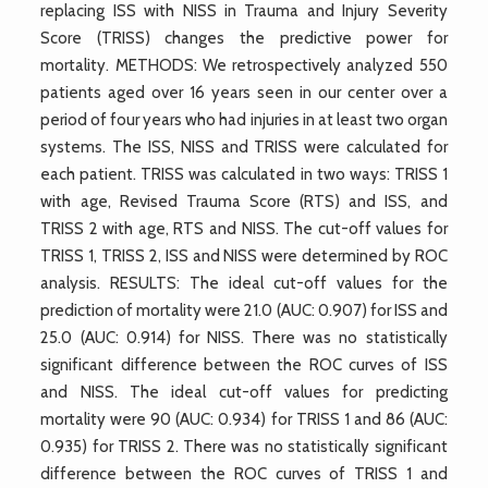
replacing ISS with NISS in Trauma and Injury Severity
Score (TRISS) changes the predictive power for
mortality. METHODS: We retrospectively analyzed 550
patients aged over 16 years seen in our center over a
period of four years who had injuries in at least two organ
systems. The ISS, NISS and TRISS were calculated for
each patient. TRISS was calculated in two ways: TRISS 1
with age, Revised Trauma Score (RTS) and ISS, and
TRISS 2 with age, RTS and NISS. The cut-off values for
TRISS 1, TRISS 2, ISS and NISS were determined by ROC
analysis. RESULTS: The ideal cut-off values for the
prediction of mortality were 21.0 (AUC: 0.907) for ISS and
25.0 (AUC: 0.914) for NISS. There was no statistically
significant difference between the ROC curves of ISS
and NISS. The ideal cut-off values for predicting
mortality were 90 (AUC: 0.934) for TRISS 1 and 86 (AUC:
0.935) for TRISS 2. There was no statistically significant
difference between the ROC curves of TRISS 1 and