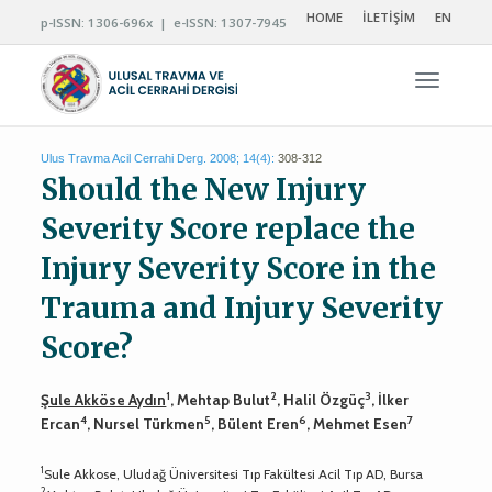
HOME
İLETİŞİM
EN
p-ISSN: 1306-696x | e-ISSN: 1307-7945
Navigas
Ulus Travma Acil Cerrahi Derg. 2008; 14(4):
308-312
Should the New Injury
Severity Score replace the
Injury Severity Score in the
Trauma and Injury Severity
Score?
1
2
3
Şule Akköse Aydın
, Mehtap Bulut
, Halil Özgüç
, İlker
4
5
6
7
Ercan
, Nursel Türkmen
, Bülent Eren
, Mehmet Esen
1
Sule Akkose, Uludağ Üniversitesi Tıp Fakültesi Acil Tıp AD, Bursa
2