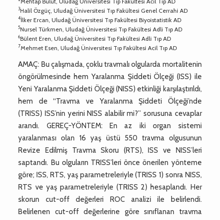
Mehtap Bulut, Uludağ Üniversitesi Tıp Fakültesi Acil Tıp AD
3
Halil Özgüç, Uludağ Üniversitesi Tıp Fakültesi Genel Cerrahi AD
4
İlker Ercan, Uludağ Üniversitesi Tıp Fakültesi Biyoistatistik AD
5
Nursel Türkmen, Uludağ Üniversitesi Tıp Fakültesi Adli Tıp AD
6
Bülent Eren, Uludağ Üniversitesi Tıp Fakültesi Adli Tıp AD
7
Mehmet Esen, Uludağ Üniversitesi Tıp Fakültesi Acil Tıp AD
AMAÇ: Bu çalışmada, çoklu travmalı olgularda mortalitenin
öngörülmesinde hem Yaralanma Şiddeti Ölçeği (ISS) ile
Yeni Yaralanma Şiddeti Ölçeği (NISS) etkinliği karşılaştırıldı,
hem de “Travma ve Yaralanma Şiddeti Ölçeği’nde
(TRISS) ISS’nin yerini NISS alabilir mi?” sorusuna cevaplar
arandı. GEREÇ-YÖNTEM: En az iki organ sistemi
yaralanması olan 16 yaş üstü 550 travma olgusunun
Revize Edilmiş Travma Skoru (RTS), ISS ve NISS’leri
saptandı. Bu olguların TRISS’leri önce önerilen yönteme
göre; ISS, RTS, yaş parametreleriyle (TRISS 1) sonra NISS,
RTS ve yaş parametreleriyle (TRISS 2) hesaplandı. Her
skorun cut-off değerleri ROC analizi ile belirlendi.
Belirlenen cut-off değerlerine göre sınıflanan travma