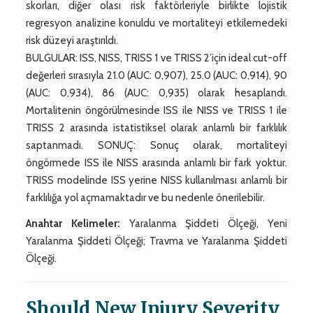
skorları, diğer olası risk faktörleriyle birlikte lojistik
regresyon analizine konuldu ve mortaliteyi etkilemedeki
risk düzeyi araştırıldı.
BULGULAR: ISS, NISS, TRISS 1 ve TRISS 2’için ideal cut-off
değerleri sırasıyla 21.0 (AUC: 0,907), 25.0 (AUC: 0,914), 90
(AUC: 0,934), 86 (AUC: 0,935) olarak hesaplandı.
Mortalitenin öngörülmesinde ISS ile NISS ve TRISS 1 ile
TRISS 2 arasında istatistiksel olarak anlamlı bir farklılık
saptanmadı. SONUÇ: Sonuç olarak, mortaliteyi
öngörmede ISS ile NISS arasında anlamlı bir fark yoktur.
TRISS modelinde ISS yerine NISS kullanılması anlamlı bir
farklılığa yol açmamaktadır ve bu nedenle önerilebilir.
Anahtar Kelimeler:
Yaralanma Şiddeti Ölçeği, Yeni
Yaralanma Şiddeti Ölçeği; Travma ve Yaralanma Şiddeti
Ölçeği.
Should New Injury Severity