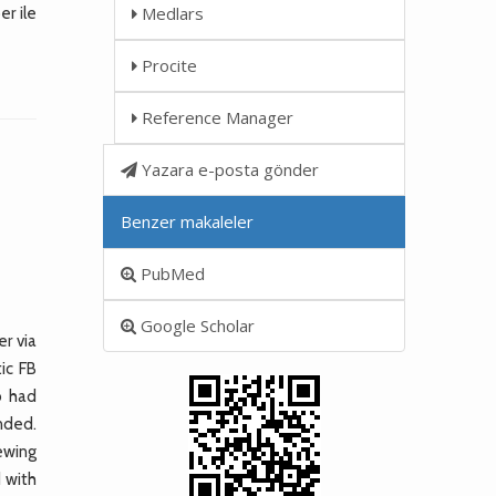
Medlars
er ile
Procite
Reference Manager
Yazara e-posta gönder
Benzer makaleler
PubMed
Google Scholar
er via
ic FB
o had
ended.
ewing
d with