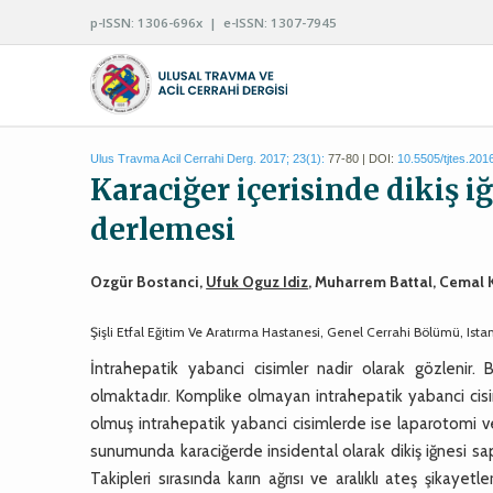
p-ISSN: 1306-696x | e-ISSN: 1307-7945
Ulus Travma Acil Cerrahi Derg. 2017; 23(1):
77-80 | DOI:
10.5505/tjtes.201
Karaciğer içerisinde dikiş i
derlemesi
Ozgür Bostanci,
Ufuk Oguz Idiz
, Muharrem Battal, Cemal
Şişli Etfal Eğitim Ve Aratırma Hastanesi, Genel Cerrahi Bölümü, Ista
İntrahepatik yabanci cisimler nadir olarak gözlenir. 
olmaktadır. Komplike olmayan intrahepatik yabanci cisi
olmuş intrahepatik yabanci cisimlerde ise laparotomi 
sunumunda karaciğerde insidental olarak dikiş iğnesi sa
Takipleri sırasında karın ağrısı ve aralıklı ateş şikaye