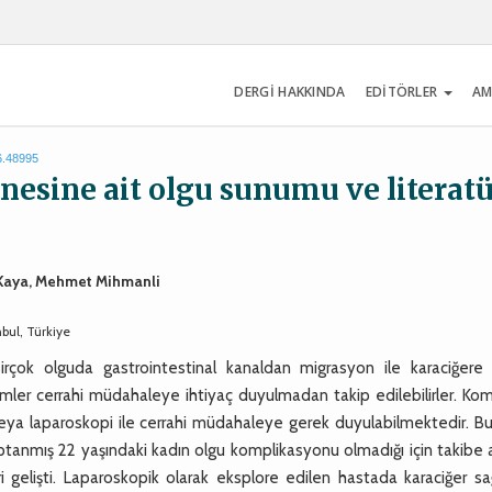
DERGİ HAKKINDA
EDİTÖRLER
AM
6.48995
ğnesine ait olgu sunumu ve literat
 Kaya, Mehmet Mihmanli
nbul, Türkiye
Birçok olguda gastrointestinal kanaldan migrasyon ile karaciğere 
mler cerrahi müdahaleye ihtiyaç duyulmadan takip edilebilirler. Kom
veya laparoskopi ile cerrahi müdahaleye gerek duyulabilmektedir. Bu
ptanmış 22 yaşındaki kadın olgu komplikasyonu olmadığı için takibe a
tleri gelişti. Laparoskopik olarak eksplore edilen hastada karaciğer s