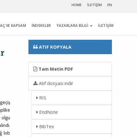
HOME
İLETİŞİM
EN
AÇ VE KAPSAM
İNDEKSLER
YAZARLARA BİLGİ
İLETİŞİM
ATIF KOPYALA
ür
Tam Metin PDF
Atıf dosyası indir
RIS
geçiş
plike
EndNote
 olgu
lındı.
BibTex
ağ lob