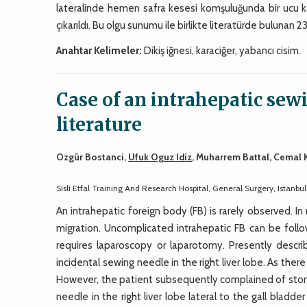
lateralinde hemen safra kesesi komşuluğunda bir ucu ka
çıkarıldı. Bu olgu sunumu ile birlikte literatürde bulunan 
Anahtar Kelimeler:
Dikiş iğnesi, karaciğer, yabancı cisim.
Case of an intrahepatic sew
literature
Ozgür Bostanci,
Ufuk Oguz Idiz
, Muharrem Battal, Cemal
Sisli Etfal Training And Research Hospital, General Surgery, Istanbul
An intrahepatic foreign body (FB) is rarely observed. In
migration. Uncomplicated intrahepatic FB can be follo
requires laparoscopy or laparotomy. Presently descr
incidental sewing needle in the right liver lobe. As th
However, the patient subsequently complained of stom
needle in the right liver lobe lateral to the gall blad