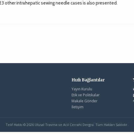
 23 other intrahepatic sewing needle cases is also presented.
Hızlı Bağlantılar
Yayın Kurulu
Etik ve Politikalar
Makale Gönder
İletişim
Telif Hakkı © 2026 Ulusal Travma ve Acil Cerrahi Dergisi. Tüm Hakları Saklıdır.