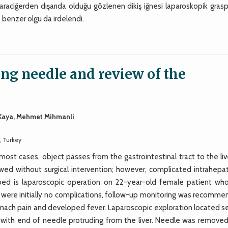
raciğerden dışarıda olduğu gözlenen dikiş iğnesi laparoskopik grasp
23 benzer olgu da irdelendi.
ing needle and review of the
 Kaya, Mehmet Mihmanli
, Turkey
 most cases, object passes from the gastrointestinal tract to the liv
wed without surgical intervention; however, complicated intrahepat
ibed is laparoscopic operation on 22-year-old female patient wh
ere were initially no complications, follow-up monitoring was recomm
ach pain and developed fever. Laparoscopic exploration located s
der with end of needle protruding from the liver. Needle was remove