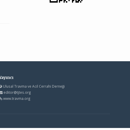
Yayıncı
Ulusal Travma ve Acil Cerrahi Derneği
editor@tjtes.org
www.travma.org