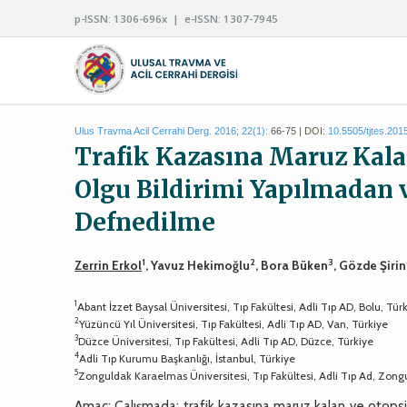
p-ISSN: 1306-696x | e-ISSN: 1307-7945
Ulus Travma Acil Cerrahi Derg. 2016; 22(1):
66-75 | DOI:
10.5505/tjtes.201
Trafik Kazasına Maruz Kalan
Olgu Bildirimi Yapılmadan
Defnedilme
1
2
3
Zerrin Erkol
, Yavuz Hekimoğlu
, Bora Büken
, Gözde Şirin
1
Abant İzzet Baysal Üniversitesi, Tıp Fakültesi, Adli Tıp AD, Bolu, Tür
2
Yüzüncü Yıl Üniversitesi, Tıp Fakültesi, Adli Tıp AD, Van, Türkiye
3
Düzce Üniversitesi, Tıp Fakültesi, Adli Tıp AD, Düzce, Türkiye
4
Adli Tıp Kurumu Başkanlığı, İstanbul, Türkiye
5
Zonguldak Karaelmas Üniversitesi, Tıp Fakültesi, Adli Tıp Ad, Zong
Amaç: Çalışmada; trafik kazasına maruz kalan ve otopsi y