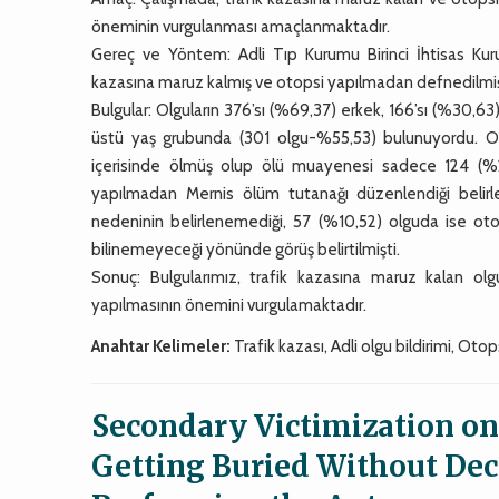
öneminin vurgulanması amaçlanmaktadır.
Gereç ve Yöntem: Adli Tıp Kurumu Birinci İhtisas Kuru
kazasına maruz kalmış ve otopsi yapılmadan defnedilmiş 
Bulgular: Olguların 376’sı (%69,37) erkek, 166’sı (%30,63
üstü yaş grubunda (301 olgu-%55,53) bulunuyordu. Olg
içerisinde ölmüş olup ölü muayenesi sadece 124 (%22,
yapılmadan Mernis ölüm tutanağı düzenlendiği belirl
nedeninin belirlenemediği, 57 (%10,52) olguda ise oto
bilinemeyeceği yönünde görüş belirtilmişti.
Sonuç: Bulgularımız, trafik kazasına maruz kalan olgu
yapılmasının önemini vurgulamaktadır.
Anahtar Kelimeler:
Trafik kazası, Adli olgu bildirimi, Oto
Secondary Victimization on 
Getting Buried Without Decl