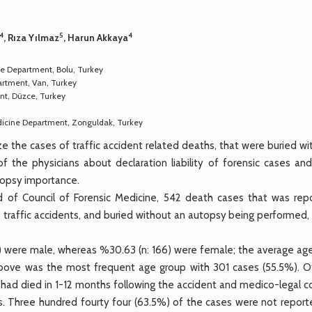
4
5
4
, Rıza Yılmaz
, Harun Akkaya
ine Department, Bolu, Turkey
partment, Van, Turkey
nt, Düzce, Turkey
edicine Department, Zonguldak, Turkey
yze the cases of traffic accident related deaths, that were buried w
 the physicians about declaration liability of forensic cases and
topsy importance.
rd of Council of Forensic Medicine, 542 death cases that was rep
affic accidents, and buried without an autopsy being performed,
6) were male, whereas %30.63 (n: 166) were female; the average ag
bove was the most frequent age group with 301 cases (55.5%). O
) had died in 1-12 months following the accident and medico-legal c
. Three hundred fourty four (63.5%) of the cases were not report