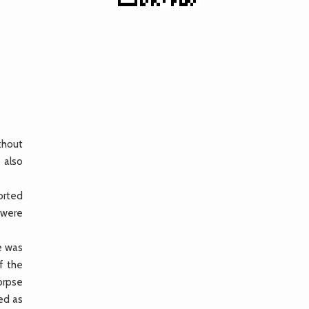
ithout
 also
orted
 were
e was
f the
orpse
ed as