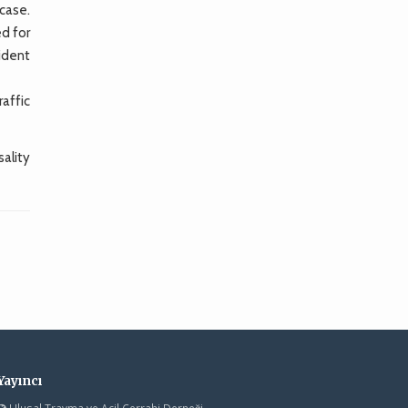
 case.
d for
ident
raffic
ality
Yayıncı
Ulusal Travma ve Acil Cerrahi Derneği