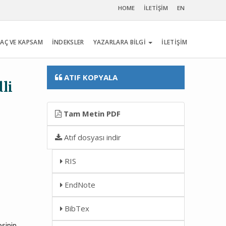
HOME
İLETİŞİM
EN
AÇ VE KAPSAM
İNDEKSLER
YAZARLARA BİLGİ
İLETİŞİM
ATIF KOPYALA
li
Tam Metin PDF
Atıf dosyası indir
RIS
EndNote
BibTex
psinin