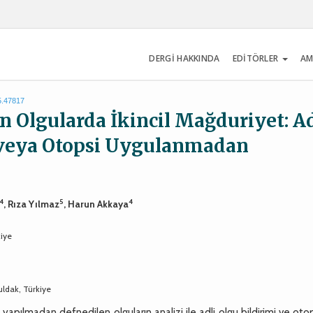
DERGİ HAKKINDA
EDİTÖRLER
AM
5.47817
 Olgularda İkincil Mağduriyet: Ad
 veya Otopsi Uygulanmadan
4
5
4
, Rıza Yılmaz
, Harun Akkaya
kiye
uldak, Türkiye
apılmadan defnedilen olguların analizi ile adli olgu bildirimi ve oto