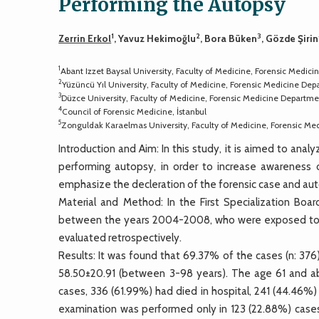
Performing the Autopsy
1
2
3
Zerrin Erkol
, Yavuz Hekimoğlu
, Bora Büken
, Gözde Şirin
1
Abant Izzet Baysal University, Faculty of Medicine, Forensic Medic
2
Yüzüncü Yıl University, Faculty of Medicine, Forensic Medicine De
3
Düzce University, Faculty of Medicine, Forensic Medicine Departme
4
Council of Forensic Medicine, İstanbul
5
Zonguldak Karaelmas University, Faculty of Medicine, Forensic M
Introduction and Aim: In this study, it is aimed to anal
performing autopsy, in order to increase awareness of
emphasize the decleration of the forensic case and au
Material and Method: In the First Specialization Boa
between the years 2004-2008, who were exposed to tr
evaluated retrospectively.
Results: It was found that 69.37% of the cases (n: 37
58.50±20.91 (between 3-98 years). The age 61 and a
cases, 336 (61.99%) had died in hospital, 241 (44.46%
examination was performed only in 123 (22.88%) cases