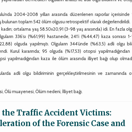
lu’nda 2004-2008 yılları arasında düzenlenen raporlar içerisinde t
bulunan toplam 542 ölüm olgusu retrospektif olarak değerlendirildi.
) kadın; ortalama yaş 58.50±20,91 (3-98 yaş arasında) idi. En fazla ol
uların 336’sı (%61,99) hastanede, 241’i (%44,47) kaza sonrası 1-
88) olguda yapılmıştı. Olguların 344’ünde (%63,5) adli olgu bild
endi. Kurul kararında; 95 olguda (%17,53) otopsi yapılmadığından
psi yapılmadığından kaza ile ölüm arasında illiyet bağı olup olmadı
larda adli olgu bildiriminin gerçekleştirilmesinin ve zamanında o
psi, Ölü muayenesi, Ölüm nedeni, İlliyet bağı.
the Traffic Accident Victims:
eration of the Forensic Case and