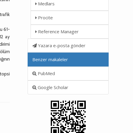
Medlars
rafik
Procite
gu 61-
Reference Manager
12 ay
irimi
Yazara e-posta gönder
 ölüm
ğının
Benzer makaleler
PubMed
topsi
Google Scholar