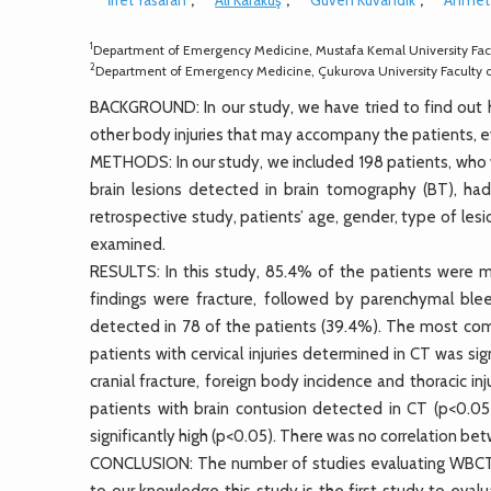
1
Department of Emergency Medicine, Mustafa Kemal University Fac
2
Department of Emergency Medicine, Çukurova University Faculty 
BACKGROUND: In our study, we have tried to find ou
other body injuries that may accompany the patients, 
METHODS: In our study, we included 198 patients, who 
brain lesions detected in brain tomography (BT), ha
retrospective study, patients’ age, gender, type of le
examined.
RESULTS: In this study, 85.4% of the patients were
findings were fracture, followed by parenchymal bl
detected in 78 of the patients (39.4%). The most com
patients with cervical injuries determined in CT was si
cranial fracture, foreign body incidence and thoracic inju
patients with brain contusion detected in CT (p<0.05
significantly high (p<0.05). There was no correlation bet
CONCLUSION: The number of studies evaluating WBCT is 
to our knowledge this study is the first study to eva