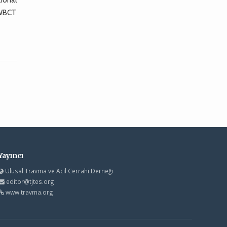
 WBCT
Yayıncı
Ulusal Travma ve Acil Cerrahi Derneği
editor@tjtes.org
www.travma.org