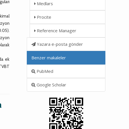
guları
Medlars
nkimal
Procite
lezyon
Reference Manager
.05).
tüzyon
Yazara e-posta gönder
olarak
Benzer makaleler
da ek
 TVBT
PubMed
Google Scholar
n