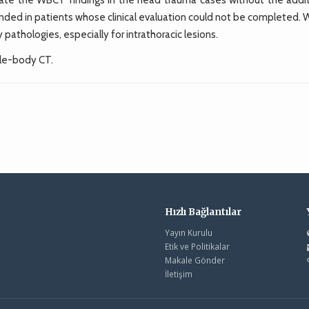
ded in patients whose clinical evaluation could not be completed.
 pathologies, especially for intrathoracic lesions.
le-body CT.
Hızlı Bağlantılar
Yayın Kurulu
Etik ve Politikalar
Makale Gönder
İletişim