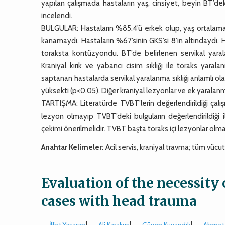
yapılan çalışmada hastaların yaş, cinsiyet, beyin BT’d
incelendi.
BULGULAR: Hastaların %85.4’ü erkek olup, yaş ortalaması
kanamaydı. Hastaların %67’sinin GKS’si 8’in altındaydı.
toraksta kontüzyondu. BT’de belirlenen servikal yaral
Kraniyal kırık ve yabancı cisim sıklığı ile toraks yara
saptanan hastalarda servikal yaralanma sıklığı anlamlı olara
yüksekti (p<0.05). Diğer kraniyal lezyonlar ve ek yaralan
TARTIŞMA: Literatürde TVBT’lerin değerlendirildiği çal
lezyon olmayıp TVBT’deki bulguların değerlendirildiği 
çekimi önerilmelidir. TVBT başta toraks içi lezyonlar olmak
Anahtar Kelimeler:
Acil servis, kraniyal travma; tüm vücut
Evaluation of the necessit
cases with head trauma
1
1
1
İffet Yasaran
,
Ali Karakuş
,
Güven Kuvandık
,
Ahmet