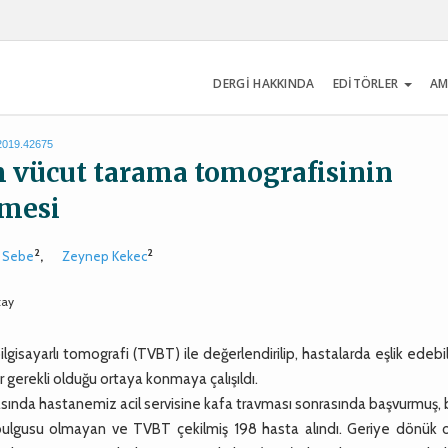
DERGİ HAKKINDA
EDİTÖRLER
AM
.2019.42675
m vücut tarama tomografisinin
lmesi
2
2
 Sebe
,
Zeynep Kekec
tay
lgisayarlı tomografi (TVBT) ile değerlendirilip, hastalarda eşlik edeb
r gerekli olduğu ortaya konmaya çalışıldı.
ında hastanemiz acil servisine kafa travması sonrasında başvurmuş, 
lgusu olmayan ve TVBT çekilmiş 198 hasta alındı. Geriye dönük o