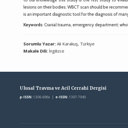
lesions on their bodies. WBCT scan should be recommen
is an important diagnostic tool for the diagnosis of many
Keywords:
Cranial trauma, emergency department; who
Sorumlu Yazar:
Ali Karakuş, Türkiye
Makale Dili:
İngilizce
Ulusal Travma ve Acil Cerrahi Dergisi
p-ISSN:
1306-696x |
e-ISSN:
1307-7945