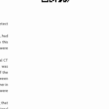
etect
, had
 this
 were
al CT
a was
f the
etween
her in
 were
 that
ional