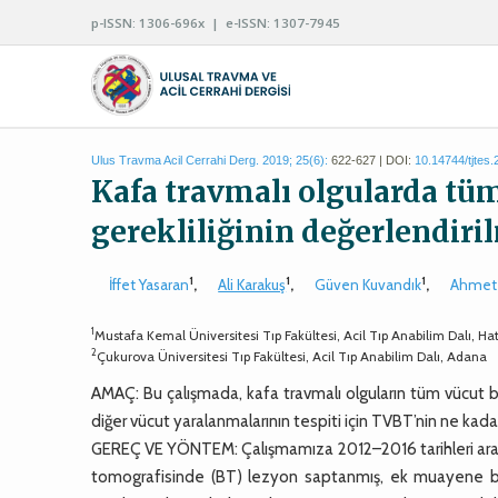
p-ISSN: 1306-696x | e-ISSN: 1307-7945
Ulus Travma Acil Cerrahi Derg. 2019; 25(6):
622-627 | DOI:
10.14744/tjtes
Kafa travmalı olgularda tü
gerekliliğinin değerlendiri
1
1
1
İffet Yasaran
,
Ali Karakuş
,
Güven Kuvandık
,
Ahmet
1
Mustafa Kemal Üniversitesi Tıp Fakültesi, Acil Tıp Anabilim Dalı, Ha
2
Çukurova Üniversitesi Tıp Fakültesi, Acil Tıp Anabilim Dalı, Adana
AMAÇ: Bu çalışmada, kafa travmalı olguların tüm vücut bi
diğer vücut yaralanmalarının tespiti için TVBT’nin ne kada
GEREÇ VE YÖNTEM: Çalışmamıza 2012–2016 tarihleri aras
tomografisinde (BT) lezyon saptanmış, ek muayene bu