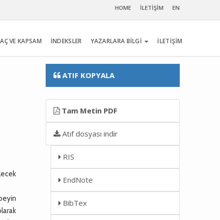
HOME
İLETİŞİM
EN
AÇ VE KAPSAM
İNDEKSLER
YAZARLARA BİLGİ
İLETİŞİM
ATIF KOPYALA
Tam Metin PDF
Atıf dosyası indir
RIS
ilecek
EndNote
beyin
BibTex
larak