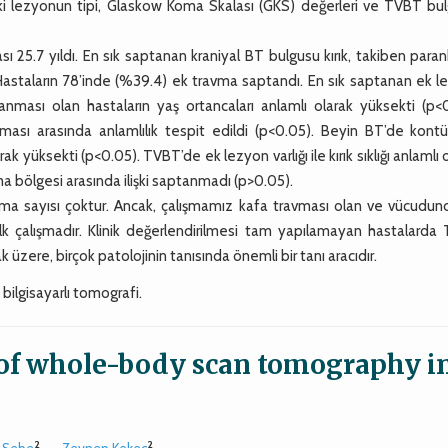
eki lezyonun tipi, Glaskow Koma Skalası (GKS) değerleri ve TVBT bul
 25.7 yıldı. En sık saptanan kraniyal BT bulgusu kırık, takiben para
 Hastaların 78’inde (%39.4) ek travma saptandı. En sık saptanan ek 
anması olan hastaların yaş ortancaları anlamlı olarak yüksekti (p<0
lanması arasında anlamlılık tespit edildi (p<0.05). Beyin BT’de kon
k yüksekti (p<0.05). TVBT’de ek lezyon varlığı ile kırık sıklığı anlamlı 
ma bölgesi arasında ilişki saptanmadı (p>0.05).
ışma sayısı çoktur. Ancak, çalışmamız kafa travması olan ve vücudun
ilk çalışmadır. Klinik değerlendirilmesi tam yapılamayan hastalarda
 üzere, birçok patolojinin tanısında önemli bir tanı aracıdır.
 bilgisayarlı tomografi.
y of whole-body scan tomography i
2
2
 Sebe
,
Zeynep Kekec