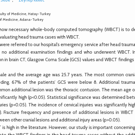
ulty of Medicine, Hatay-Turkey
of Medicine, Adana-Turkey
t how necessary whole-body computed tomography (WBCT) is to d
evaluating head trauma cases with WBCT.
were referred to our hospital’s emergency service after head trauma
d no additional examination findings and who underwent WBCT. In
sion in brain CT, Glasgow Coma Scale (GCS) values and WBCT findings
 male and the average age was 25.7 years. The most common crani
eeding. 67% of the patients’ GCS were below 8. Additional traum
mon additional lesion was the thoracic contusion. The mean age o
gnificantly high (p<0.05). Statistical significance was determined b
ries (p<0.05). The incidence of cervical injuries was significantly hig
). Fracture frequency and presence of additional lesions in WBCT
ween other cranial lesions and additional injury areas (p>0.05).
high in the literature. However, our study is important concerning
luate the WBCT findings in the head trauma cases without the addit