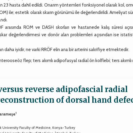
 23 hasta dahil edildi. Onarım yöntemleri fonksiyonel olarak kol, o
OM) ile; estetik olarak skarın görünümü ile değerlendirildi. Ameliyat sür
ndı.
ÖF arasında ROM ve DASH skorları ve hastanede kalış süresi açıs
 skar değerlendirmesi ve donör alan problemleri açısından ise istatis
daha iyidir, ne varki RRÖF elin ana bir arterini sakrifiye etmektedir.
erooseöz flep; ters akımlı adipofasyal radial ön kolflebi; ters akımlı 
versus reverse adipofascial radial
 reconstruction of dorsal hand defe
1
Karameşe
uk University Faculty of Medicine, Konya-Turkey