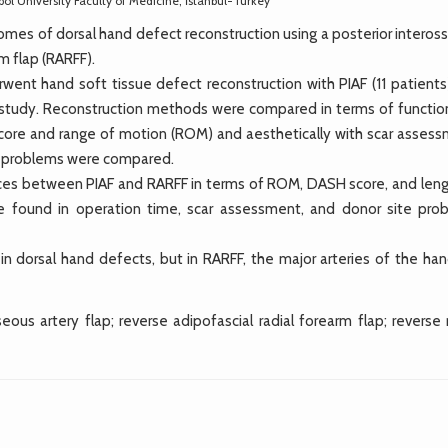
ol University Faculty of Medicine, İstanbul-Turkey
s of dorsal hand defect reconstruction using a posterior interos
rm flap (RARFF).
nt hand soft tissue defect reconstruction with PIAF (11 patients
ve study. Reconstruction methods were compared in terms of function
 score and range of motion (ROM) and aesthetically with scar assess
te problems were compared.
ences between PIAF and RARFF in terms of ROM, DASH score, and leng
were found in operation time, scar assessment, and donor site pro
 dorsal hand defects, but in RARFF, the major arteries of the han
ous artery flap; reverse adipofascial radial forearm flap; reverse 