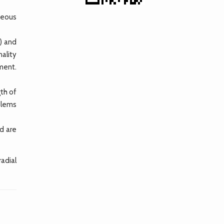
seous
) and
ality
ment.
th of
blems
d are
radial