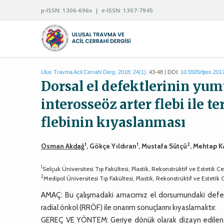
p-ISSN: 1306-696x | e-ISSN: 1307-7945
Ulus Travma Acil Cerrahi Derg. 2018; 24(1):
43-48 | DOI:
10.5505/tjtes.201
Dorsal el defektlerinin yum
interosseöz arter flebi ile t
flebinin kıyaslanması
1
1
2
Osman Akdağ
, Gökçe Yıldıran
, Mustafa Sütçü
, Mehtap 
1
Selçuk Üniversitesi Tıp Fakültesi, Plastik, Rekonstrüktif ve Estetik 
2
Medipol Üniversitesi Tıp Fakültesi, Plastik, Rekonstrüktif ve Estetik 
AMAÇ: Bu çalışmadaki amacımız el dorsumundaki defektl
radial önkol (RRÖF) ile onarım sonuçlarını kıyaslamaktır.
GEREÇ VE YÖNTEM: Geriye dönük olarak dizayn edilen bu 