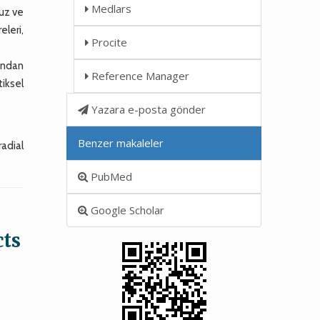
Medlars
muz ve
eleri,
Procite
ından
Reference Manager
tiksel
Yazara e-posta gönder
Benzer makaleler
radial
PubMed
Google Scholar
cts