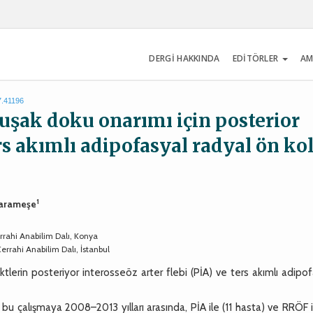
DERGİ HAKKINDA
EDİTÖRLER
AM
7.41196
uşak doku onarımı için posterior
ers akımlı adipofasyal radyal ön ko
1
Karameşe
Cerrahi Anabilim Dalı, Konya
Cerrahi Anabilim Dalı, İstanbul
erin posteriyor interosseöz arter flebi (PİA) ve ters akımlı adipof
çalışmaya 2008–2013 yılları arasında, PİA ile (11 hasta) ve RRÖF il