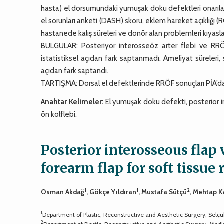
hasta) el dorsumundaki yumuşak doku defektleri onarılan
el sorunları anketi (DASH) skoru, eklem hareket açıklığı (R
hastanede kalış süreleri ve donör alan problemleri kıyasla
BULGULAR: Posteriyor interosseöz arter flebi ve RR
istatistiksel açıdan fark saptanmadı. Ameliyat süreleri,
açıdan fark saptandı.
TARTIŞMA: Dorsal el defektlerinde RRÖF sonuçları PİA’dan 
Anahtar Kelimeler:
El yumuşak doku defekti, posterior int
ön kolflebi.
Posterior interosseous flap 
forearm flap for soft tissue
1
1
2
Osman Akdağ
, Gökçe Yıldıran
, Mustafa Sütçü
, Mehtap 
1
Department of Plastic, Reconstructive and Aesthetic Surgery, Selç
2