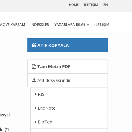
HOME
İLETİŞİM
EN
AÇ VE KAPSAM
İNDEKSLER
YAZARLARA BİLGİ
İLETİŞİM
ATIF KOPYALA
l
Tam Metin PDF
Atıf dosyası indir
RIS
EndNote
asyal
BibTex
e (12