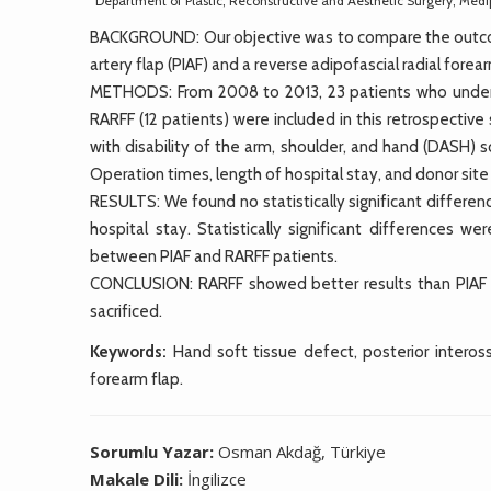
Department of Plastic, Reconstructive and Aesthetic Surgery, Medip
BACKGROUND: Our objective was to compare the outcome
artery flap (PIAF) and a reverse adipofascial radial forea
METHODS: From 2008 to 2013, 23 patients who underwe
RARFF (12 patients) were included in this retrospecti
with disability of the arm, shoulder, and hand (DASH)
Operation times, length of hospital stay, and donor si
RESULTS: We found no statistically significant differ
hospital stay. Statistically significant differences 
between PIAF and RARFF patients.
CONCLUSION: RARFF showed better results than PIAF in
sacrificed.
Keywords:
Hand soft tissue defect, posterior interosse
forearm flap.
Sorumlu Yazar:
Osman Akdağ, Türkiye
Makale Dili:
İngilizce