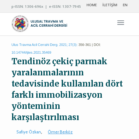
HOME
İLETİŞİM
EN
p-ISSN: 1306-696x | e-ISSN: 1307-7945
Navigas
Ulus Travma Acil Cerrahi Derg. 2021; 27(3):
356-361 | DOI:
10.14744/tjtes.2021.35469
Tendinöz çekiç parmak
yaralanmalarının
tedavisinde kullanılan dört
farklı immobilizasyon
yönteminin
karşılaştırılması
Safiye Özkan
,
Ömer Berköz