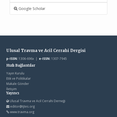
Google Scholar
Ulusal Travma ve Acil Cerrahi Dergisi
p-ISSN:
1306-696x |
e-ISSN:
1307-7945
Hızlı Bağlantılar
Yayın Kurulu
Etik ve Politikalar
Makale Gönder
İletişim
Yayıncı
Ulusal Travma ve Acil Cerrahi Derneği
editor@tjtes.org
www.travma.org