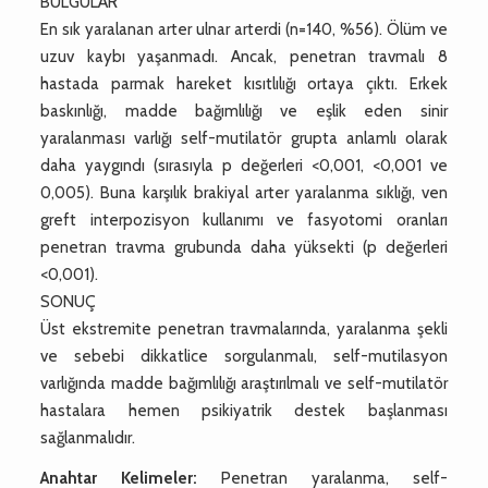
BULGULAR
En sık yaralanan arter ulnar arterdi (n=140, %56). Ölüm ve
uzuv kaybı yaşanmadı. Ancak, penetran travmalı 8
hastada parmak hareket kısıtlılığı ortaya çıktı. Erkek
baskınlığı, madde bağımlılığı ve eşlik eden sinir
yaralanması varlığı self-mutilatör grupta anlamlı olarak
daha yaygındı (sırasıyla p değerleri <0,001, <0,001 ve
0,005). Buna karşılık brakiyal arter yaralanma sıklığı, ven
greft interpozisyon kullanımı ve fasyotomi oranları
penetran travma grubunda daha yüksekti (p değerleri
<0,001).
SONUÇ
Üst ekstremite penetran travmalarında, yaralanma şekli
ve sebebi dikkatlice sorgulanmalı, self-mutilasyon
varlığında madde bağımlılığı araştırılmalı ve self-mutilatör
hastalara hemen psikiyatrik destek başlanması
sağlanmalıdır.
Anahtar Kelimeler:
Penetran yaralanma, self-