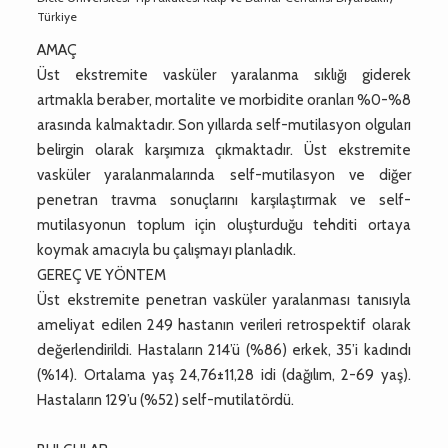
Türkiye
AMAÇ
Üst ekstremite vasküler yaralanma sıklığı giderek
artmakla beraber, mortalite ve morbidite oranları %0-%8
arasında kalmaktadır. Son yıllarda self-mutilasyon olguları
belirgin olarak karşımıza çıkmaktadır. Üst ekstremite
vasküler yaralanmalarında self-mutilasyon ve diğer
penetran travma sonuçlarını karşılaştırmak ve self-
mutilasyonun toplum için oluşturduğu tehditi ortaya
koymak amacıyla bu çalışmayı planladık.
GEREÇ VE YÖNTEM
Üst ekstremite penetran vasküler yaralanması tanısıyla
ameliyat edilen 249 hastanın verileri retrospektif olarak
değerlendirildi. Hastaların 214’ü (%86) erkek, 35’i kadındı
(%14). Ortalama yaş 24,76±11,28 idi (dağılım, 2-69 yaş).
Hastaların 129’u (%52) self-mutilatördü.