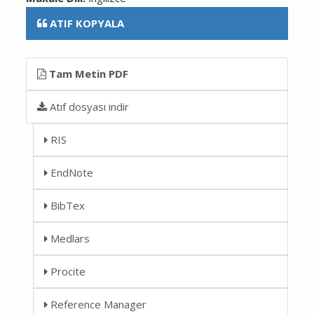
ATIF KOPYALA
Tam Metin PDF
Atıf dosyası indir
RIS
EndNote
BibTex
Medlars
Procite
Reference Manager