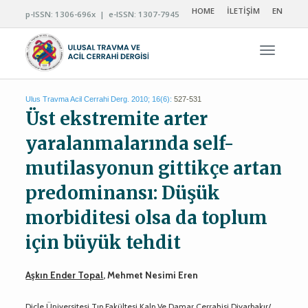
HOME
İLETİŞİM
EN
p-ISSN: 1306-696x | e-ISSN: 1307-7945
Navigas
Ulus Travma Acil Cerrahi Derg. 2010; 16(6):
527-531
Üst ekstremite arter
yaralanmalarında self-
mutilasyonun gittikçe artan
predominansı: Düşük
morbiditesi olsa da toplum
için büyük tehdit
Aşkın Ender Topal
, Mehmet Nesimi Eren
Dicle Üniversitesi Tıp Fakültesi Kalp Ve Damar Cerrahisi Diyarbakır/