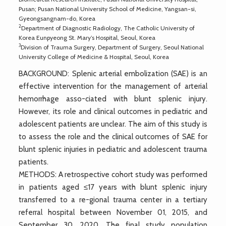
Pusan; Pusan National University School of Medicine, Yangsan-si,
Gyeongsangnam-do, Korea
2
Department of Diagnostic Radiology, The Catholic University of
Korea Eunpyeong St. Mary’s Hospital, Seoul, Korea
3
Division of Trauma Surgery, Department of Surgery, Seoul National
University College of Medicine & Hospital, Seoul, Korea
BACKGROUND: Splenic arterial embolization (SAE) is an
effective intervention for the management of arterial
hemorrhage asso-ciated with blunt splenic injury.
However, its role and clinical outcomes in pediatric and
adolescent patients are unclear. The aim of this study is
to assess the role and the clinical outcomes of SAE for
blunt splenic injuries in pediatric and adolescent trauma
patients.
METHODS: A retrospective cohort study was performed
in patients aged ≤17 years with blunt splenic injury
transferred to a re-gional trauma center in a tertiary
referral hospital between November 01, 2015, and
September 30, 2020. The final study population