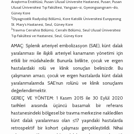
Araştırma Enstitüsü, Pusan Ulusal Üniversite Hastanesi, Pusan; Pusan
Ulusal Üniversitesi Tıp Fakültesi, Yangsan-si, Gyeongsangnam-do,
Güney Kore
2
Diyagnostik Radyoloji Bölümü, Kore Katolik Üniversitesi Eunpyeong
St. Mary’s Hastanesi, Seul, Güney Kore
3
Travma Cerrahisi Bölümü, Cerrahi Bölümü, Seul Ulusal Üniversitesi
Tıp Fakültesi ve Hastanesi, Seul, Güney Kore
AMAÇ: Splenik arteriyel embolizasyon (SAE), künt dalak
yaralanması ile ilişkili arteriyel kanamanın yönetimi için
etkili bir müdahaledir. Bununla birlikte, çocuk ve ergen
hastalardaki rolü ve klinik sonuçları belirsizdir. Bu
çalışmanın amacı, çocuk ve ergen hastalarda künt dalak
yaralanmalarında SAE’nun rolünü ve klinik sonuçlarını
değerlendirmektir.
GEREÇ VE YÖNTEM: 1 Kasım 2015 ile 30 Eylül 2020
tarihleri arasında üçüncü basamak bir referans
hastanesindeki bölgesel bir travma merkezine nakledilen
künt dalak yaralanması olan ≤17 yaşındaki hastalarda
retrospektif bir kohort çalışması gerçekleştirildi. Nihai