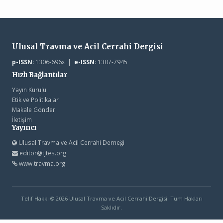
Ulusal Travma ve Acil Cerrahi Dergisi
p-ISSN:
1306-696x |
e-ISSN:
1307-7945
Hızlı Bağlantılar
Yayın Kurulu
Etik ve Politikalar
Makale Gönder
İletişim
Yayıncı
Ulusal Travma ve Acil Cerrahi Derneği
editor@tjtes.org
www.travma.org
Telif Hakkı © 2026 Ulusal Travma ve Acil Cerrahi Dergisi. Tüm Hakları
Saklıdır.