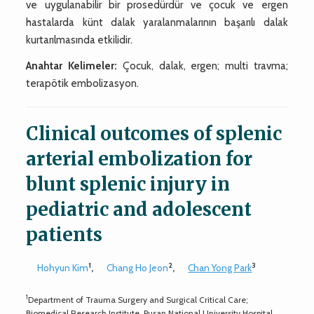
ve uygulanabilir bir prosedürdür ve çocuk ve ergen
hastalarda künt dalak yaralanmalarının başarılı dalak
kurtarılmasında etkilidir.
Anahtar Kelimeler:
Çocuk, dalak, ergen; multi travma;
terapötik embolizasyon.
Clinical outcomes of splenic
arterial embolization for
blunt splenic injury in
pediatric and adolescent
patients
1
2
3
Hohyun Kim
,
Chang Ho Jeon
,
Chan Yong Park
1
Department of Trauma Surgery and Surgical Critical Care;
Biomedical Research Institute, Pusan National University Hospital,