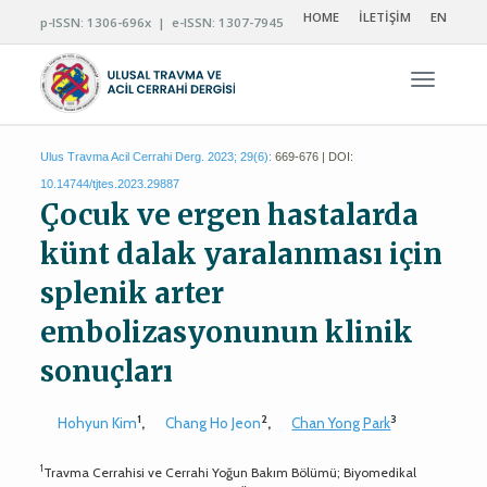
HOME
İLETİŞİM
EN
p-ISSN: 1306-696x | e-ISSN: 1307-7945
Navigas
Ulus Travma Acil Cerrahi Derg. 2023; 29(6):
669-676 | DOI:
10.14744/tjtes.2023.29887
Çocuk ve ergen hastalarda
künt dalak yaralanması için
splenik arter
embolizasyonunun klinik
sonuçları
1
2
3
Hohyun Kim
,
Chang Ho Jeon
,
Chan Yong Park
1
Travma Cerrahisi ve Cerrahi Yoğun Bakım Bölümü; Biyomedikal