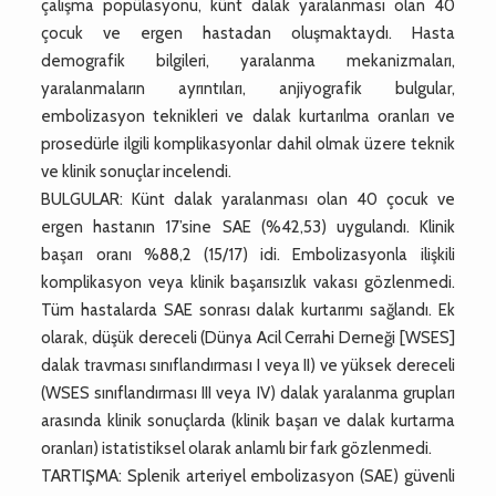
çalışma popülasyonu, künt dalak yaralanması olan 40
çocuk ve ergen hastadan oluşmaktaydı. Hasta
demografik bilgileri, yaralanma mekanizmaları,
yaralanmaların ayrıntıları, anjiyografik bulgular,
embolizasyon teknikleri ve dalak kurtarılma oranları ve
prosedürle ilgili komplikasyonlar dahil olmak üzere teknik
ve klinik sonuçlar incelendi.
BULGULAR: Künt dalak yaralanması olan 40 çocuk ve
ergen hastanın 17’sine SAE (%42,53) uygulandı. Klinik
başarı oranı %88,2 (15/17) idi. Embolizasyonla ilişkili
komplikasyon veya klinik başarısızlık vakası gözlenmedi.
Tüm hastalarda SAE sonrası dalak kurtarımı sağlandı. Ek
olarak, düşük dereceli (Dünya Acil Cerrahi Derneği [WSES]
dalak travması sınıflandırması I veya II) ve yüksek dereceli
(WSES sınıflandırması III veya IV) dalak yaralanma grupları
arasında klinik sonuçlarda (klinik başarı ve dalak kurtarma
oranları) istatistiksel olarak anlamlı bir fark gözlenmedi.
TARTIŞMA: Splenik arteriyel embolizasyon (SAE) güvenli