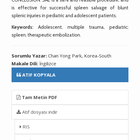
is effective for successful spleen salvage of blunt
splenic injuries in pediatric and adolescent patients.
Keywords:
Adolescent, multiple trauma, pediatric;
spleen; therapeutic embolization.
Sorumlu Yazar:
Chan Yong Park, Korea-South
Makale Dili:
İngilizce
ATIF KOPYALA
Tam Metin PDF
Atıf dosyası indir
RIS