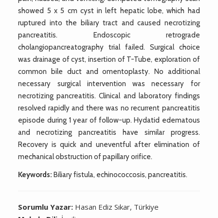
showed 5 x 5 cm cyst in left hepatic lobe, which had
ruptured into the biliary tract and caused necrotizing
pancreatitis. Endoscopic retrograde
cholangiopancreatography trial failed. Surgical choice
was drainage of cyst, insertion of T-Tube, exploration of
common bile duct and omentoplasty. No additional
necessary surgical intervention was necessary for
necrotizing pancreatitis. Clinical and laboratory findings
resolved rapidly and there was no recurrent pancreatitis
episode during 1 year of follow-up. Hydatid edematous
and necrotizing pancreatitis have similar progress.
Recovery is quick and uneventful after elimination of
mechanical obstruction of papillary orifice.
Keywords:
Biliary fistula, echinococcosis, pancreatitis.
Sorumlu Yazar:
Hasan Ediz Sıkar, Türkiye