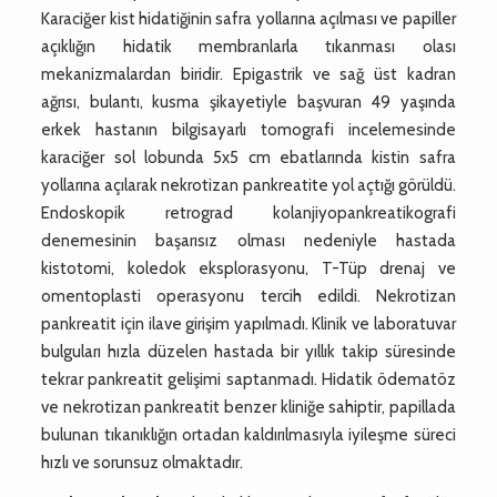
Karaciğer kist hidatiğinin safra yollarına açılması ve papiller
açıklığın hidatik membranlarla tıkanması olası
mekanizmalardan biridir. Epigastrik ve sağ üst kadran
ağrısı, bulantı, kusma şikayetiyle başvuran 49 yaşında
erkek hastanın bilgisayarlı tomografi incelemesinde
karaciğer sol lobunda 5x5 cm ebatlarında kistin safra
yollarına açılarak nekrotizan pankreatite yol açtığı görüldü.
Endoskopik retrograd kolanjiyopankreatikografi
denemesinin başarısız olması nedeniyle hastada
kistotomi, koledok eksplorasyonu, T-Tüp drenaj ve
omentoplasti operasyonu tercih edildi. Nekrotizan
pankreatit için ilave girişim yapılmadı. Klinik ve laboratuvar
bulguları hızla düzelen hastada bir yıllık takip süresinde
tekrar pankreatit gelişimi saptanmadı. Hidatik ödematöz
ve nekrotizan pankreatit benzer kliniğe sahiptir, papillada
bulunan tıkanıklığın ortadan kaldırılmasıyla iyileşme süreci
hızlı ve sorunsuz olmaktadır.