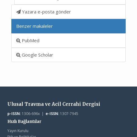
Yazara e-posta gönder
Benzer makaleler
PubMed
Google Scholar
Ulusal Travma ve Acil Cerrahi Dergisi
p-ISSN:
1306-696x |
e-ISSN:
1307-7945
Hızlı Bağlantılar
Yayın Kurulu
Etik ve Politikalar