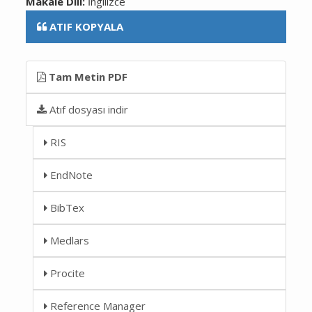
Makale Dili:
İngilizce
ATIF KOPYALA
Tam Metin PDF
Atıf dosyası indir
RIS
EndNote
BibTex
Medlars
Procite
Reference Manager