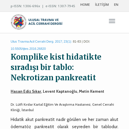
HOME
İLETİŞİM
EN
p-ISSN: 1306-696x | e-ISSN: 1307-7945
Navigas
Ulus Travma Acil Cerrahi Derg. 2017; 23(1):
81-83 | DOI:
10.5505/tjtes.2016.26820
Komplike kist hidatikte
sıradışı bir tablo:
Nekrotizan pankreatit
Hasan Ediz Sıkar
, Levent Kaptanoğlu, Metin Kement
Dr. Lütfi Kırdar Kartal Eğitim Ve Araştırma Hastanesi, Genel Cerrahi
Kliniği, İstanbul
Hidatik akut pankreatit nadir görülen ve her zaman akut
ödematöz pankreatit olarak seyreden bir tablodur.