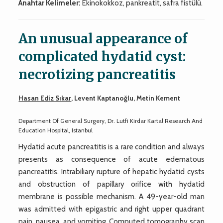
Anahtar Kelimeler:
Ekinokokkoz, pankreatit, safra fistülü.
An unusual appearance of
complicated hydatid cyst:
necrotizing pancreatitis
Hasan Ediz Sıkar
, Levent Kaptanoğlu, Metin Kement
Department Of General Surgery, Dr. Lutfi Kirdar Kartal Research And
Education Hospital, Istanbul
Hydatid acute pancreatitis is a rare condition and always
presents as consequence of acute edematous
pancreatitis. Intrabiliary rupture of hepatic hydatid cysts
and obstruction of papillary orifice with hydatid
membrane is possible mechanism. A 49-year-old man
was admitted with epigastric and right upper quadrant
pain, nausea, and vomiting. Computed tomography scan