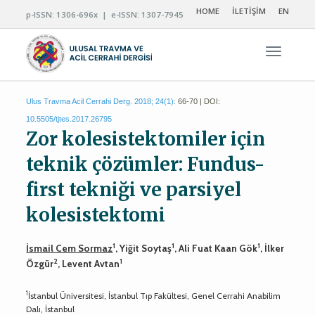
HOME
İLETİŞİM
EN
p-ISSN: 1306-696x | e-ISSN: 1307-7945
Navigas
Ulus Travma Acil Cerrahi Derg. 2018; 24(1):
66-70 | DOI:
10.5505/tjtes.2017.26795
Zor kolesistektomiler için
teknik çözümler: Fundus-
first tekniği ve parsiyel
kolesistektomi
1
1
1
İsmail Cem Sormaz
, Yiğit Soytaş
, Ali Fuat Kaan Gök
, İlker
2
1
Özgür
, Levent Avtan
1
İstanbul Üniversitesi, İstanbul Tıp Fakültesi, Genel Cerrahi Anabilim
Dalı, İstanbul