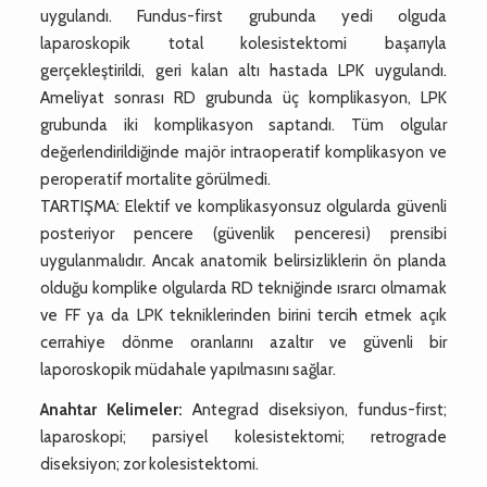
uygulandı. Fundus-first grubunda yedi olguda
laparoskopik total kolesistektomi başarıyla
gerçekleştirildi, geri kalan altı hastada LPK uygulandı.
Ameliyat sonrası RD grubunda üç komplikasyon, LPK
grubunda iki komplikasyon saptandı. Tüm olgular
değerlendirildiğinde majör intraoperatif komplikasyon ve
peroperatif mortalite görülmedi.
TARTIŞMA: Elektif ve komplikasyonsuz olgularda güvenli
posteriyor pencere (güvenlik penceresi) prensibi
uygulanmalıdır. Ancak anatomik belirsizliklerin ön planda
olduğu komplike olgularda RD tekniğinde ısrarcı olmamak
ve FF ya da LPK tekniklerinden birini tercih etmek açık
cerrahiye dönme oranlarını azaltır ve güvenli bir
laporoskopik müdahale yapılmasını sağlar.
Anahtar Kelimeler:
Antegrad diseksiyon, fundus-first;
laparoskopi; parsiyel kolesistektomi; retrograde
diseksiyon; zor kolesistektomi.