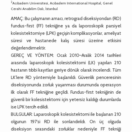
2
Acıbadem Universitesi, Acıbadem International Hospital, Genel
Cerahi Anabilim Dalı, İstanbul
AMAÇ: Bu çalışmanın amacı, retrograd diseksiyondan (RD)
fundus-first (FF) tekniğine ya da laporoskopik parsiyel
kolesistektomiye (LPK) geçişin komplikasyonlar, ameliyat
süresi ve hastanede kalış süresi üzerine etkisini
değerlendirmektir.
GEREÇ VE YÖNTEM: Ocak 2010–Aralık 2014 tarihleri
arasında laparoskopik kolesistektomi (LK) yapılan 210
hastanın tıbbi kayıtları geriye dönük olarak incelendi. Tüm
LK’lere RD yöntemiyle başlanıldı. Güvenlik penceresinin
diseksiyonunda zorluk yaşanması durumunda operasyon
ilk olarak FF tekniğine geçildi. Fundus-first tekniğinin de
güvenli bir kolesistektomi için yetersiz kaldığı durumlarda
ise LPK tercih edildi.
BULGULAR: Laparoskopik kolesistektomi ile başlanan 210
olgunun 197’si RD ile sonlandırıldı. On üç olguda
diseksiyon sırasındaki zorluklar nedeniyle FF tekniği