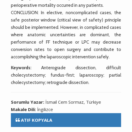
perioperative mortality occurred in any patients.
CONCLUSION: In elective, noncomplicated cases, the
safe posterior window (critical view of safety) principle
should be implemented. However, in complicated cases
where anatomic uncertainties are dominant, the
performance of FF technique or LPC may decrease
conversion rates to open surgery and contribute to
accomplishing the laparoscopic intervention safely.
Keywords:
Anterograde dissection, difficult
cholecystectomy; fundus-first; laparoscopy; partial
cholecystectomy; retrograde dissection.
Sorumlu Yazar:
İsmail Cem Sormaz, Türkiye
Makale Dili:
İngilizce
ATIF KOPYALA