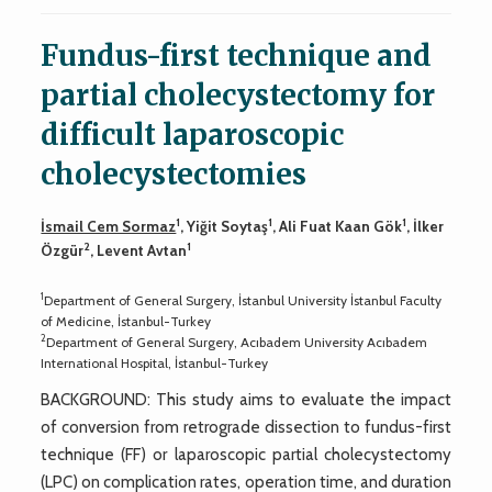
Fundus-first technique and
partial cholecystectomy for
difficult laparoscopic
cholecystectomies
1
1
1
İsmail Cem Sormaz
, Yiğit Soytaş
, Ali Fuat Kaan Gök
, İlker
2
1
Özgür
, Levent Avtan
1
Department of General Surgery, İstanbul University İstanbul Faculty
of Medicine, İstanbul-Turkey
2
Department of General Surgery, Acıbadem University Acıbadem
International Hospital, İstanbul-Turkey
BACKGROUND: This study aims to evaluate the impact
of conversion from retrograde dissection to fundus-first
technique (FF) or laparoscopic partial cholecystectomy
(LPC) on complication rates, operation time, and duration