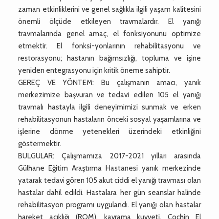
zaman etkinliklerini ve genel sağlıkla ilgili yaşam kalitesini
önemli ölçüde etkileyen travmalardır. El yanığı
travmalarında genel amaç, el fonksiyonunu optimize
etmektir. El fonksi-yonlarının rehabilitasyonu ve
restorasyonu; hastanın bağımsızlığı, topluma ve işine
yeniden entegrasyonu için kritik öneme sahiptir.
GEREÇ VE YÖNTEM: Bu çalışmanın amacı, yanık
merkezimize başvuran ve tedavi edilen 105 el yanığı
travmalı hastayla ilgili deneyimimizi sunmak ve erken
rehabilitasyonun hastaların önceki sosyal yaşamlarına ve
işlerine dönme yetenekleri üzerindeki etkinliğini
göstermektir.
BULGULAR: Çalışmamıza 2017-2021 yılları arasında
Gülhane Eğitim Araştırma Hastanesi yanık merkezinde
yatarak tedavi gören 105 akut ciddi el yanığı travması olan
hastalar dahil edildi. Hastalara her gün seanslar halinde
rehabilitasyon programı uygulandı. El yanığı olan hastalar
hareket açıklığı (ROM), kavrama kuvveti, Cochin El