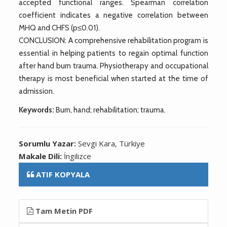
accepted functional ranges. Spearman correlation
coefficient indicates a negative correlation between
MHQ and CHFS (p≤0.01).
CONCLUSION: A comprehensive rehabilitation program is
essential in helping patients to regain optimal function
after hand burn trauma. Physiotherapy and occupational
therapy is most beneficial when started at the time of
admission.
Keywords:
Burn, hand; rehabilitation; trauma.
Sorumlu Yazar:
Sevgi Kara, Türkiye
Makale Dili:
İngilizce
ATIF KOPYALA
Tam Metin PDF