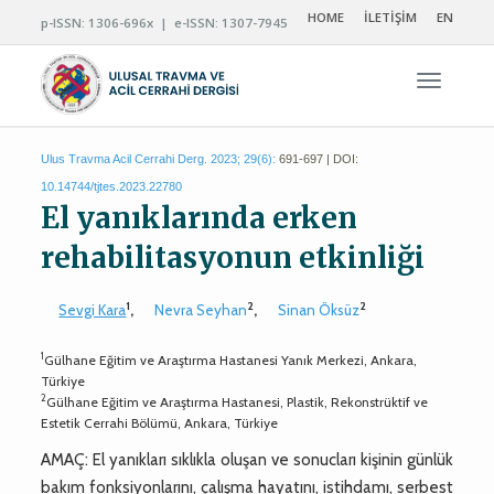
HOME
İLETİŞİM
EN
p-ISSN: 1306-696x | e-ISSN: 1307-7945
Navigas
Ulus Travma Acil Cerrahi Derg. 2023; 29(6):
691-697 | DOI:
10.14744/tjtes.2023.22780
El yanıklarında erken
rehabilitasyonun etkinliği
1
2
2
Sevgi Kara
,
Nevra Seyhan
,
Sinan Öksüz
1
Gülhane Eğitim ve Araştırma Hastanesi Yanık Merkezi, Ankara,
Türkiye
2
Gülhane Eğitim ve Araştırma Hastanesi, Plastik, Rekonstrüktif ve
Estetik Cerrahi Bölümü, Ankara, Türkiye
AMAÇ: El yanıkları sıklıkla oluşan ve sonucları kişinin günlük
bakım fonksiyonlarını, çalışma hayatını, istihdamı, serbest