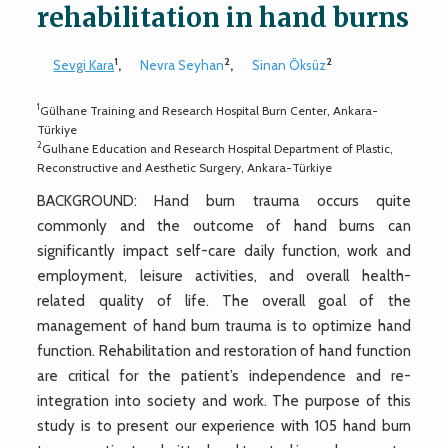
rehabilitation in hand burns
1
2
2
Sevgi Kara
,
Nevra Seyhan
,
Sinan Öksüz
1
Gülhane Training and Research Hospital Burn Center, Ankara-
Türkiye
2
Gulhane Education and Research Hospital Department of Plastic,
Reconstructive and Aesthetic Surgery, Ankara-Türkiye
BACKGROUND: Hand burn trauma occurs quite
commonly and the outcome of hand burns can
significantly impact self-care daily function, work and
employment, leisure activities, and overall health-
related quality of life. The overall goal of the
management of hand burn trauma is to optimize hand
function. Rehabilitation and restoration of hand function
are critical for the patient’s independence and re-
integration into society and work. The purpose of this
study is to present our experience with 105 hand burn