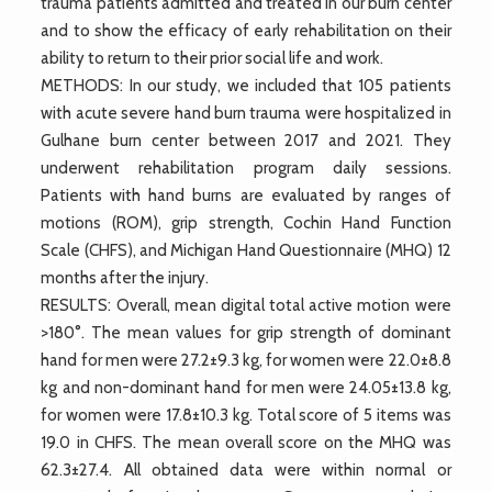
trauma patients admitted and treated in our burn center
and to show the efficacy of early rehabilitation on their
ability to return to their prior social life and work.
METHODS: In our study, we included that 105 patients
with acute severe hand burn trauma were hospitalized in
Gulhane burn center between 2017 and 2021. They
underwent rehabilitation program daily sessions.
Patients with hand burns are evaluated by ranges of
motions (ROM), grip strength, Cochin Hand Function
Scale (CHFS), and Michigan Hand Questionnaire (MHQ) 12
months after the injury.
RESULTS: Overall, mean digital total active motion were
>180°. The mean values for grip strength of dominant
hand for men were 27.2±9.3 kg, for women were 22.0±8.8
kg and non-dominant hand for men were 24.05±13.8 kg,
for women were 17.8±10.3 kg. Total score of 5 items was
19.0 in CHFS. The mean overall score on the MHQ was
62.3±27.4. All obtained data were within normal or