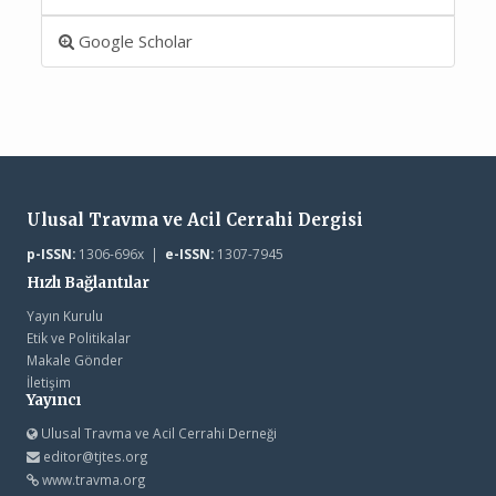
Google Scholar
Ulusal Travma ve Acil Cerrahi Dergisi
p-ISSN:
1306-696x |
e-ISSN:
1307-7945
Hızlı Bağlantılar
Yayın Kurulu
Etik ve Politikalar
Makale Gönder
İletişim
Yayıncı
Ulusal Travma ve Acil Cerrahi Derneği
editor@tjtes.org
www.travma.org