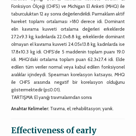
Fonksiyon Ölçeği (CHFS) ve Michigan El Anketi (MHQ) ile
taburculuktan 12 ay sonra değerlendirildi. Parmakların aktif
hareket toplamı ortalaması >180 derece idi. Dominant
elin kavrama kuvveti ortalama değerleri erkeklerde
27.2±9.3 kg, kadınlarda 22.0±8.8 kg, erkeklerde dominant
olmayan el kavrama kuvveti 24.05±13.8 kg, kadınlarda ise
17.8±10.3 kg idi. CHFS’de 5 maddenin toplam puanı 19.0
idi. MHQ’daki ortalama toplam puan 62.3±27.4 idi. Elde
edilen tüm veriler normal veya kabul edilen fonksiyonel
aralıklar içindeydi. Spearman korelasyon katsayısı, MHQ
ile CHFS arasında negatif bir korelasyon olduğunu
göstermektedir (p≤0.01).
TARTIŞMA: El yanığı travmalarından sonra
Anahtar Kelimeler:
Travma, el; rehabilitasyon; yanık.
Effectiveness of early