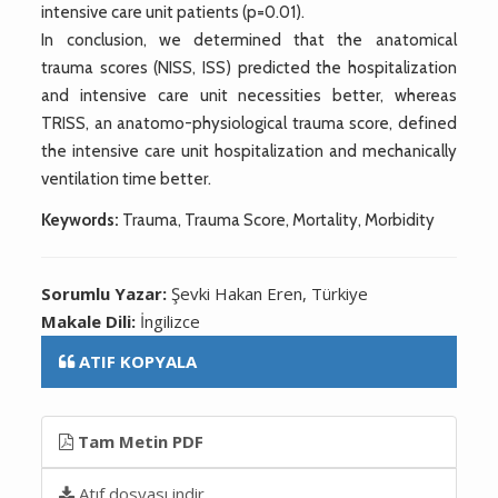
intensive care unit patients (p=0.01).
In conclusion, we determined that the anatomical
trauma scores (NISS, ISS) predicted the hospitalization
and intensive care unit necessities better, whereas
TRISS, an anatomo-physiological trauma score, defined
the intensive care unit hospitalization and mechanically
ventilation time better.
Keywords:
Trauma, Trauma Score, Mortality, Morbidity
Sorumlu Yazar:
Şevki Hakan Eren, Türkiye
Makale Dili:
İngilizce
ATIF KOPYALA
Tam Metin PDF
Atıf dosyası indir