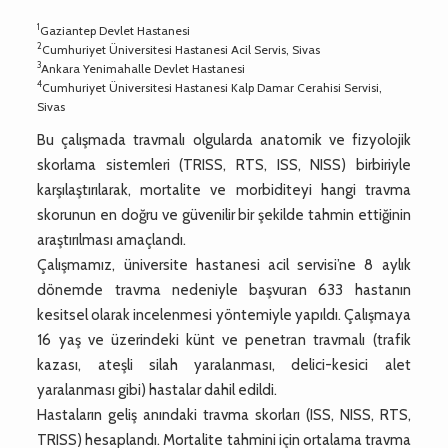
1
Gaziantep Devlet Hastanesi
2
Cumhuriyet Üniversitesi Hastanesi Acil Servis, Sivas
3
Ankara Yenimahalle Devlet Hastanesi
4
Cumhuriyet Üniversitesi Hastanesi Kalp Damar Cerahisi Servisi,
Sivas
Bu çalışmada travmalı olgularda anatomik ve fizyolojik
skorlama sistemleri (TRISS, RTS, ISS, NISS) birbiriyle
karşılaştırılarak, mortalite ve morbiditeyi hangi travma
skorunun en doğru ve güvenilir bir şekilde tahmin ettiğinin
araştırılması amaçlandı.
Çalışmamız, üniversite hastanesi acil servisi’ne 8 aylık
dönemde travma nedeniyle başvuran 633 hastanın
kesitsel olarak incelenmesi yöntemiyle yapıldı. Çalışmaya
16 yaş ve üzerindeki künt ve penetran travmalı (trafik
kazası, ateşli silah yaralanması, delici-kesici alet
yaralanması gibi) hastalar dahil edildi.
Hastaların geliş anındaki travma skorları (ISS, NISS, RTS,
TRISS) hesaplandı. Mortalite tahmini için ortalama travma