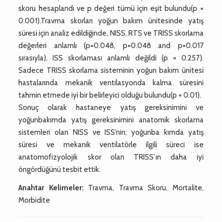
skoru hesaplandı ve p değeri tümü için eşit bulundu(p =
0.001).Travma skorları yoğun bakım ünitesinde yatış
süresi için analiz edildiğinde, NISS, RTS ve TRISS skorlama
değerleri anlamlı (p=0.048, p=0.048 and p=0.017
sırasıyla), ISS skorlaması anlamlı değildi (p = 0.257).
Sadece TRISS skorlama sisteminin yoğun bakım ünitesi
hastalarında mekanik ventilasyonda kalma süresini
tahmin etmede iyi bir belirleyici olduğu bulundu(p = 0.01).
Sonuç olarak hastaneye yatış gereksinimini ve
yoğunbakımda yatış gereksinimini anatomik skorlama
sistemleri olan NISS ve ISS’nin; yoğunba kımda yatış
süresi ve mekanik ventilatörle ilgili süreci ise
anatomofizyolojik skor olan TRISS’ın daha iyi
öngördüğünü tesbit ettik.
Anahtar Kelimeler:
Travma, Travma Skoru, Mortalite,
Morbidite