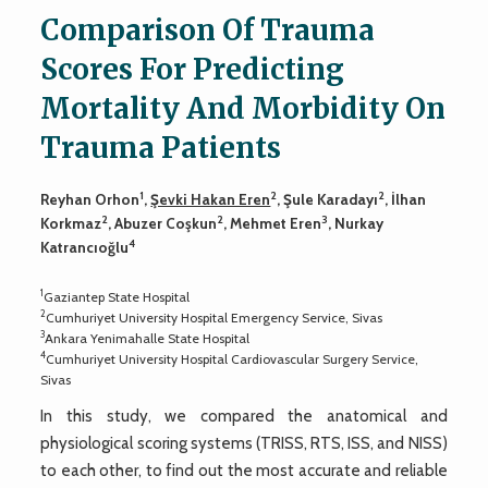
Comparison Of Trauma
Scores For Predicting
Mortality And Morbidity On
Trauma Patients
1
2
2
Reyhan Orhon
,
Şevki Hakan Eren
, Şule Karadayı
, İlhan
2
2
3
Korkmaz
, Abuzer Coşkun
, Mehmet Eren
, Nurkay
4
Katrancıoğlu
1
Gaziantep State Hospital
2
Cumhuriyet University Hospital Emergency Service, Sivas
3
Ankara Yenimahalle State Hospital
4
Cumhuriyet University Hospital Cardiovascular Surgery Service,
Sivas
In this study, we compared the anatomical and
physiological scoring systems (TRISS, RTS, ISS, and NISS)
to each other, to find out the most accurate and reliable