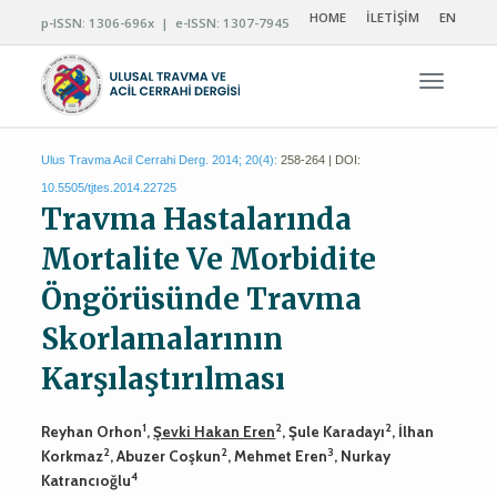
HOME
İLETİŞİM
EN
p-ISSN: 1306-696x | e-ISSN: 1307-7945
Navigas
Ulus Travma Acil Cerrahi Derg. 2014; 20(4):
258-264 | DOI:
10.5505/tjtes.2014.22725
Travma Hastalarında
Mortalite Ve Morbidite
Öngörüsünde Travma
Skorlamalarının
Karşılaştırılması
1
2
2
Reyhan Orhon
,
Şevki Hakan Eren
, Şule Karadayı
, İlhan
2
2
3
Korkmaz
, Abuzer Coşkun
, Mehmet Eren
, Nurkay
4
Katrancıoğlu