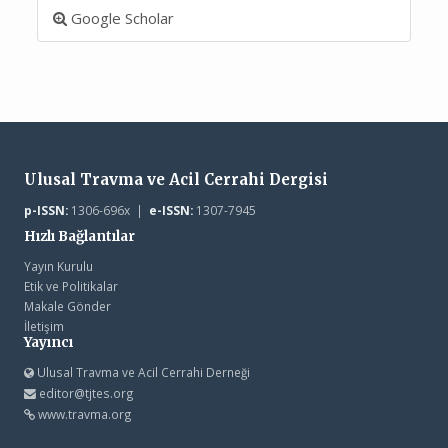
Google Scholar
Ulusal Travma ve Acil Cerrahi Dergisi
p-ISSN:
1306-696x |
e-ISSN:
1307-7945
Hızlı Bağlantılar
Yayın Kurulu
Etik ve Politikalar
Makale Gönder
İletişim
Yayıncı
Ulusal Travma ve Acil Cerrahi Derneği
editor@tjtes.org
www.travma.org