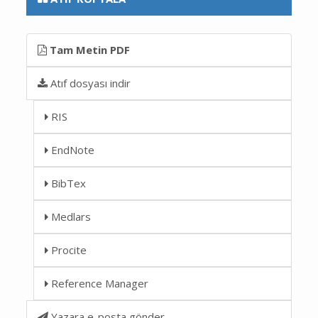
Tam Metin PDF
Atıf dosyası indir
RIS
EndNote
BibTex
Medlars
Procite
Reference Manager
Yazara e-posta gönder