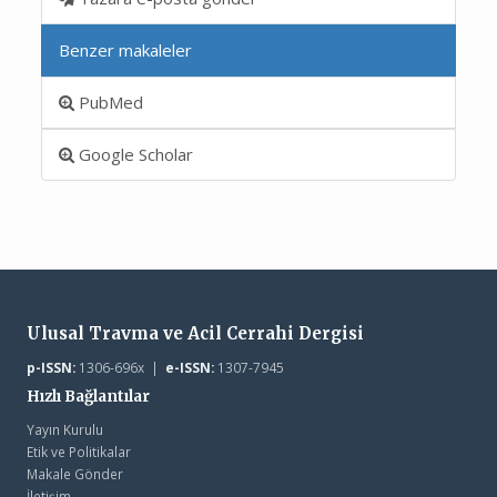
Benzer makaleler
PubMed
Google Scholar
Ulusal Travma ve Acil Cerrahi Dergisi
p-ISSN:
1306-696x |
e-ISSN:
1307-7945
Hızlı Bağlantılar
Yayın Kurulu
Etik ve Politikalar
Makale Gönder
İletişim