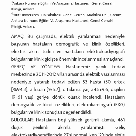
3
Ankara Numune Eğitim Ve Araştırma Hastanesi, Genel Cerrahi
Kliniği, Ankara
4
Hitit Üniversitesi Tıp Fakültesi, Genel Cerrahi Anabilim Dalı, Çorum;
Ankara Numune Eğitim Ve Araştırma Hastanesi, Genel Cerrahi
Kliniği, Ankara
AMAÇ: Bu çalışmada, elektrik yaralanması nedeniyle
başvuran hastaların demografik ve klinik özellikleri,
elektrik akımı türleri ve hastaların elektrokardiyografi
bulgularının klinik gidişte öneminin incelenmesi amaçlandı.
GEREÇ VE YÖNTEM: Hastanemiz yanık tedavi
merkezinde 2011-2012 yılları arasında elektrik yaralanması
nedeniyle yatarak tedavi edilen 53 hasta (50 erkek
[%94.3], 3 kadın [%5.7]; ortalama yaş 34.5±9.6; dağılım
19-61 yaş) geriye dönük olarak incelendi. Hastaların
demografik ve klinik özellikleri, elektrokardiografi (EKG)
bulguları ve klinik sonuçları değerlendirildi.
BULGULAR: Hastaların beşi yüksek gerilimli akımla, 48’i
düşük gerilimli akımla yaralanmıştı. Geliş
elektrokardiyografilerinde 27’si normal iken 12’sinde sinüs