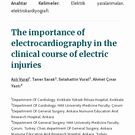
Anahtar Kelimeler:
Elektrik yaralanmaları,
elektrokardiyografi.
The importance of
electrocardiography in the
clinical course of electric
injuries
1
2
3
Aslı Vural
, Taner Sarak
, Selahattin Vural
, Ahmet Çınar
4
Yastı
1
Department Of Cardiology, Kırıkkale Yüksek İhtisas Hospital, Kırıkkale
2
Department Of Cardiology, Hitit University Medicine Faculty, Çorum
3
Department Of General Surgery, Ankara Numune Education And
Research Hospital, Ankara
4
Department Of General Surgery, Hitit University Medicine Faculty,
Çorum, Turkey; Chair,department Of General Surgery, Ankara
Numune Education And Research Hospital, Ankara, Turkey