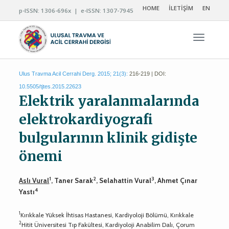
HOME
İLETİŞİM
EN
p-ISSN: 1306-696x | e-ISSN: 1307-7945
Navigas
Ulus Travma Acil Cerrahi Derg. 2015; 21(3):
216-219 | DOI:
10.5505/tjtes.2015.22623
Elektrik yaralanmalarında
elektrokardiyografi
bulgularının klinik gidişte
önemi
1
2
3
Aslı Vural
, Taner Sarak
, Selahattin Vural
, Ahmet Çınar
4
Yastı
1
Kırıkkale Yüksek İhtisas Hastanesi, Kardiyoloji Bölümü, Kırıkkale
2
Hitit Üniversitesi Tıp Fakültesi, Kardiyoloji Anabilim Dalı, Çorum