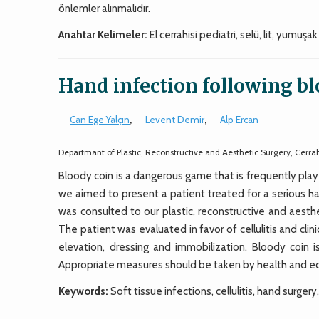
önlemler alınmalıdır.
Anahtar Kelimeler:
El cerrahisi pediatri, selü, lit, yumuş
Hand infection following bl
Can Ege Yalçın
,
Levent Demir
,
Alp Ercan
Departmant of Plastic, Reconstructive and Aesthetic Surgery, Cerrah
Bloody coin is a dangerous game that is frequently playe
we aimed to present a patient treated for a serious han
was consulted to our plastic, reconstructive and aesthe
The patient was evaluated in favor of cellulitis and cl
elevation, dressing and immobilization. Bloody coin 
Appropriate measures should be taken by health and ed
Keywords:
Soft tissue infections, cellulitis, hand surgery