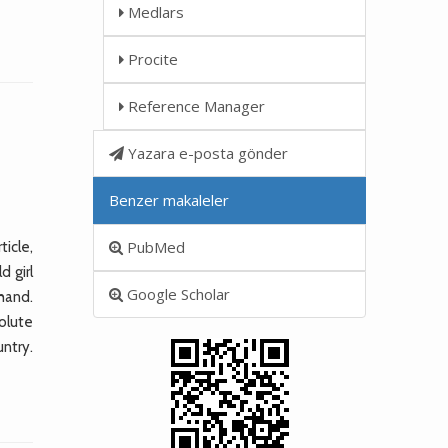
Medlars
Procite
Reference Manager
Yazara e-posta gönder
Benzer makaleler
PubMed
ticle,
d girl
Google Scholar
 hand.
solute
ntry.