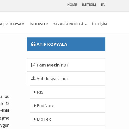
HOME
İLETİŞİM
EN
AÇ VE KAPSAM
İNDEKSLER
YAZARLARA BİLGİ
İLETİŞİM
ATIF KOPYALA
Tam Metin PDF
Atıf dosyası indir
RIS
da, bu
k. 13
EndNote
llülit
leşme
BibTex
 uygun