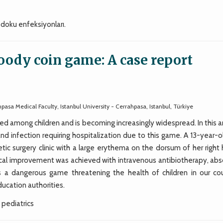
ak doku enfeksiyonları.
oody coin game: A case report
pasa Medical Faculty, Istanbul University - Cerrahpasa, Istanbul, Türkiye
d among children and is becoming increasingly widespread. In this ar
d infection requiring hospitalization due to this game. A 13-year-ol
tic surgery clinic with a large erythema on the dorsum of her right
inical improvement was achieved with intravenous antibiotherapy, ab
is a dangerous game threatening the health of children in our cou
ucation authorities.
, pediatrics