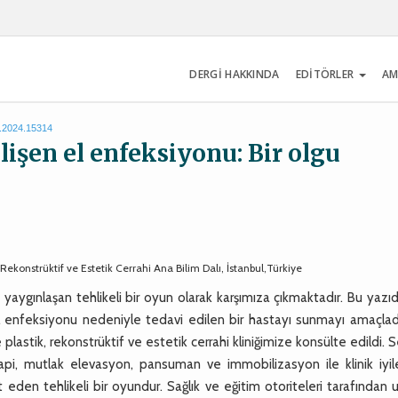
DERGİ HAKKINDA
EDİTÖRLER
AM
s.2024.15314
lişen el enfeksiyonu: Bir olgu
 Rekonstrüktif ve Estetik Cerrahi Ana Bilim Dalı, İstanbul,Türkiye
k yaygınlaşan tehlikeli bir oyun olarak karşımıza çıkmaktadır. Bu yazı
l enfeksiyonu nedeniyle tedavi edilen bir hastayı sunmayı amaçladı
plastik, rekonstrüktif ve estetik cerrahi kliniğimize konsülte edildi. Se
rapi, mutlak elevasyon, pansuman ve immobilizasyon ile klinik iyi
it eden tehlikeli bir oyundur. Sağlık ve eğitim otoriteleri tarafından