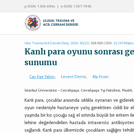
p-ISSN: 1306-696x | e-ISSN: 1307-7945
Ulus Travma Acil Cerrahi Derg. 2024; 30(12):
918-920 | DOI:
10.14744/tjte
Kanlı para oyunu sonrası ge
sunumu
Can Ege Yalçın
,
Levent Demir
,
Alp Ercan
İstanbul Üniversitesi - Cerrahpaşa, Cerrahpaşa Tıp Fakültesi, Plastik,
Kanlı para, çocuklar arasında sıklıkla oynanan ve gidere
oyun nedeniyle hastaneye yatış gerektiren ciddi bir e
yaşında bir kız çocuğu sağ el sırtında büyük bir eritem ile 
lehine değerlendirilen hastada intravenöz antibiyote
sağlandı. Kanlı para ülkemizde çocukların sağlığını tehd