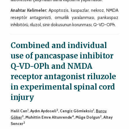
Anahtar Kelimeler:
Apoptozis, kaspazlar, nekroz, NMDA
reseptör antagonisti, omurilik yaralanması, pankaspaz
inhibitörü, riluzol, sinir dokusunun korunması, Q-VD-OPh.
Combined and individual
use of pancaspase inhibitor
Q-VD-OPh and NMDA
receptor antagonist riluzole
in experimental spinal cord
injury
1
2
1
Halil Can
, Aydın Aydoseli
, Cengiz Gömleksiz
,
Burcu
3
4
2
Göker
, Muhittin Emre Altunrende
, Müge Dolgun
, Altay
2
Sencer