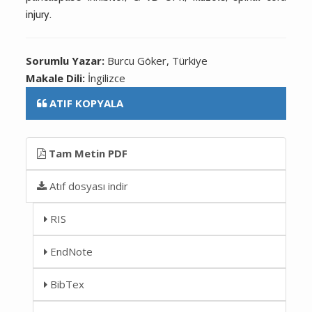
injury.
Sorumlu Yazar:
Burcu Göker, Türkiye
Makale Dili:
İngilizce
ATIF KOPYALA
Tam Metin PDF
Atıf dosyası indir
RIS
EndNote
BibTex