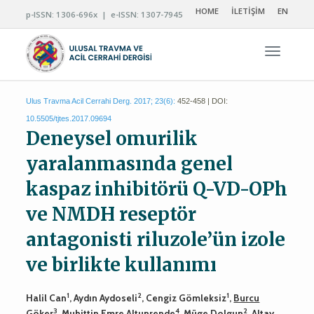
HOME
İLETİŞİM
EN
p-ISSN: 1306-696x | e-ISSN: 1307-7945
Navigas
Ulus Travma Acil Cerrahi Derg. 2017; 23(6):
452-458 | DOI:
10.5505/tjtes.2017.09694
Deneysel omurilik
yaralanmasında genel
kaspaz inhibitörü Q-VD-OPh
ve NMDH reseptör
antagonisti riluzole’ün izole
ve birlikte kullanımı
1
2
1
Halil Can
, Aydın Aydoseli
, Cengiz Gömleksiz
,
Burcu
3
4
2
Göker
, Muhittin Emre Altunrende
, Müge Dolgun
, Altay