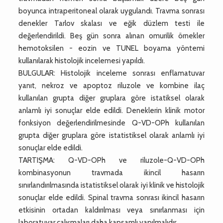
boyunca intraperitoneal olarak uygulandı. Travma sonrası
denekler Tarlov skalası ve eğik düzlem testi ile
değerlendirildi. Beş gün sonra alınan omurilik örnekler
hemotoksilen - eozin ve TUNEL boyama yöntemi
kullanılarak histolojik incelemesi yapıldı.
BULGULAR: Histolojik inceleme sonrası enflamatuvar
yanıt, nekroz ve apoptoz riluzole ve kombine ilaç
kullanılan grupta diğer gruplara göre istatiksel olarak
anlamlı iyi sonuçlar elde edildi. Deneklerin klinik motor
fonksiyon değerlendirilmesinde Q-VD-OPh kullanılan
grupta diğer gruplara göre istatistiksel olarak anlamlı iyi
sonuçlar elde edildi.
TARTIŞMA: Q-VD-OPh ve riluzole-Q-VD-OPh
kombinasyonun travmada ikincil hasarın
sınırlandırılmasında istatistiksel olarak iyi klinik ve histolojik
sonuçlar elde edildi. Spinal travma sonrası ikincil hasarın
etkisinin ortadan kaldırılması veya sınırlanması için
laboratuvar çalışmaları daha kapsamlı yapılmalıdır.