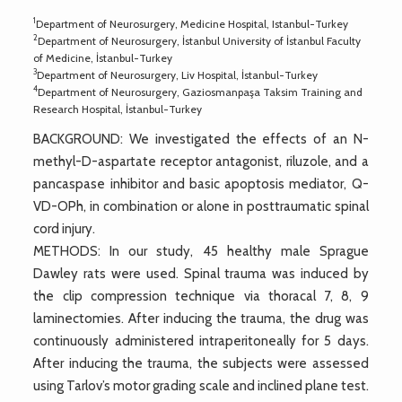
1
Department of Neurosurgery, Medicine Hospital, Istanbul-Turkey
2
Department of Neurosurgery, İstanbul University of İstanbul Faculty
of Medicine, İstanbul-Turkey
3
Department of Neurosurgery, Liv Hospital, İstanbul-Turkey
4
Department of Neurosurgery, Gaziosmanpaşa Taksim Training and
Research Hospital, İstanbul-Turkey
BACKGROUND: We investigated the effects of an N-
methyl-D-aspartate receptor antagonist, riluzole, and a
pancaspase inhibitor and basic apoptosis mediator, Q-
VD-OPh, in combination or alone in posttraumatic spinal
cord injury.
METHODS: In our study, 45 healthy male Sprague
Dawley rats were used. Spinal trauma was induced by
the clip compression technique via thoracal 7, 8, 9
laminectomies. After inducing the trauma, the drug was
continuously administered intraperitoneally for 5 days.
After inducing the trauma, the subjects were assessed
using Tarlov’s motor grading scale and inclined plane test.