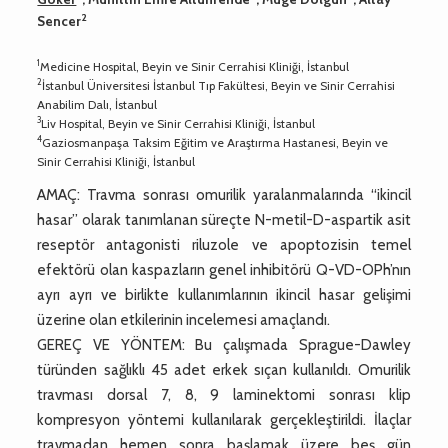
2
Sencer
1
Medicine Hospital, Beyin ve Sinir Cerrahisi Kliniği, İstanbul
2
İstanbul Üniversitesi İstanbul Tıp Fakültesi, Beyin ve Sinir Cerrahisi
Anabilim Dalı, İstanbul
3
Liv Hospital, Beyin ve Sinir Cerrahisi Kliniği, İstanbul
4
Gaziosmanpaşa Taksim Eğitim ve Araştırma Hastanesi, Beyin ve
Sinir Cerrahisi Kliniği, İstanbul
AMAÇ: Travma sonrası omurilik yaralanmalarında “ikincil
hasar” olarak tanımlanan süreçte N-metil-D-aspartik asit
reseptör antagonisti riluzole ve apoptozisin temel
efektörü olan kaspazların genel inhibitörü Q-VD-OPh’nın
ayrı ayrı ve birlikte kullanımlarının ikincil hasar gelişimi
üzerine olan etkilerinin incelemesi amaçlandı.
GEREÇ VE YÖNTEM: Bu çalışmada Sprague-Dawley
türünden sağlıklı 45 adet erkek sıçan kullanıldı. Omurilik
travması dorsal 7, 8, 9 laminektomi sonrası klip
kompresyon yöntemi kullanılarak gerçekleştirildi. İlaçlar
travmadan hemen sonra başlamak üzere beş gün