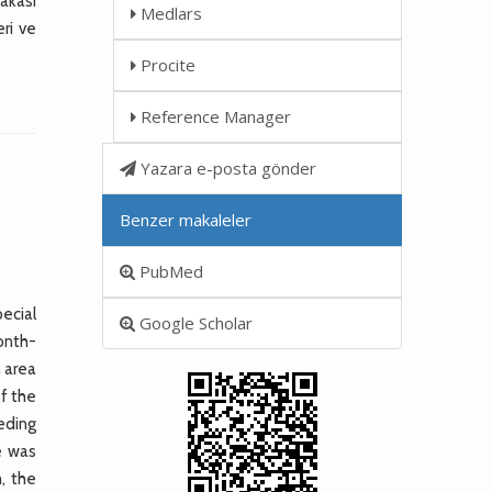
bakası
Medlars
eri ve
Procite
Reference Manager
Yazara e-posta gönder
Benzer makaleler
PubMed
pecial
Google Scholar
month-
n area
of the
eding
de was
, the