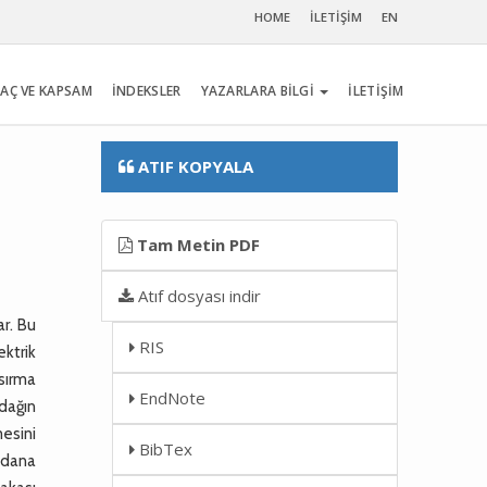
HOME
İLETİŞİM
EN
AÇ VE KAPSAM
İNDEKSLER
YAZARLARA BİLGİ
İLETİŞİM
ATIF KOPYALA
Tam Metin PDF
Atıf dosyası indir
ar. Bu
RIS
ektrik
ısırma
EndNote
udağın
mesini
BibTex
ydana