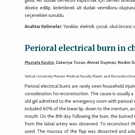
geldi. Alt dudak defektini kapatmak için defekt laterali
diseke edilip, ilerletilerek alt dudak vermillonu oluşturu
seçenekleri sunuldu.
Anahtar Kelimeler:
Yanıklar, elektrik, çocuk, okul öncesi;
Perioral electrical burn in c
Mustafa Keskin
, Zekeriya Tosun, Ahmet Duymaz, Nedim S
Selcuk University Meram Medical Faculty Plastic and Reconstructi
Perioral electrical burns are rarely seen household inju
consideration for reconstruction. The cause is usually a
old girl admitted to the emergency room with perioral ele
included 60% of the lower lip, down to the mentum, and 
mouth. On the 8th day following the burn, the burned n
from the labial artery was observed. To reconstruct th
used. The mucosa of the flap was dissected and advan