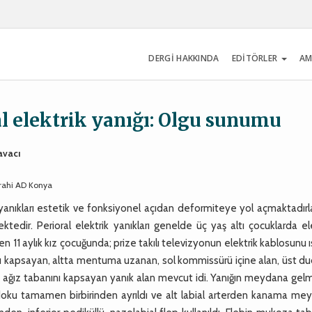
DERGİ HAKKINDA
EDİTÖRLER
AM
l elektrik yanığı: Olgu sunumu
avacı
rrahi AD Konya
k yanıkları estetik ve fonksiyonel açıdan deformiteye yol açmaktadırl
edir. Perioral elektrik yanıkları genelde üç yaş altı çocuklarda el
len 11 aylık kız çocuğunda; prize takılı televizyonun elektrik kablosunu 
nı kapsayan, altta mentuma uzanan, sol kommissürü içine alan, üst d
 ve ağız tabanını kapsayan yanık alan mevcut idi. Yanığın meydana gel
 doku tamamen birbirinden ayrıldı ve alt labial arterden kanama me