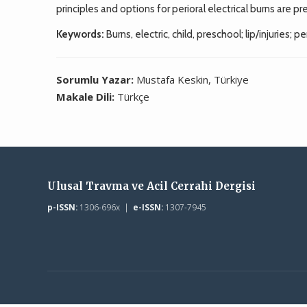
principles and options for perioral electrical burns are p
Keywords:
Burns, electric, child, preschool; lip/injuries; pe
Sorumlu Yazar:
Mustafa Keskin, Türkiye
Makale Dili:
Türkçe
Ulusal Travma ve Acil Cerrahi Dergisi
p-ISSN:
1306-696x |
e-ISSN:
1307-7945