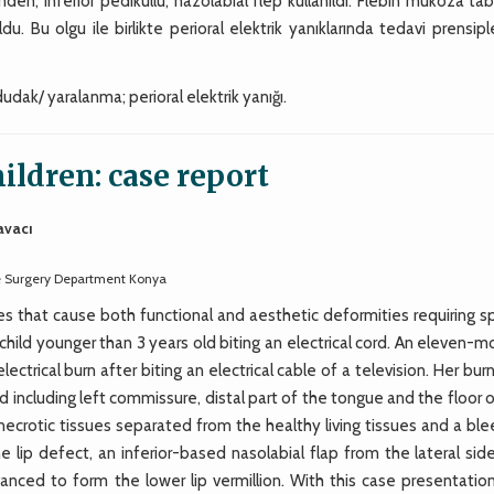
nden, inferior pediküllü, nazolabial flep kullanıldı. Flebin mukoza ta
ldu. Bu olgu ile birlikte perioral elektrik yanıklarında tedavi prensipl
 dudak/ yaralanma; perioral elektrik yanığı.
hildren: case report
avacı
ve Surgery Department Konya
ries that cause both functional and aesthetic deformities requiring s
 child younger than 3 years old biting an electrical cord. An eleven-
ctrical burn after biting an electrical cable of a television. Her bur
including left commissure, distal part of the tongue and the floor 
ecrotic tissues separated from the healthy living tissues and a ble
e lip defect, an inferior-based nasolabial flap from the lateral si
ced to form the lower lip vermillion. With this case presentation