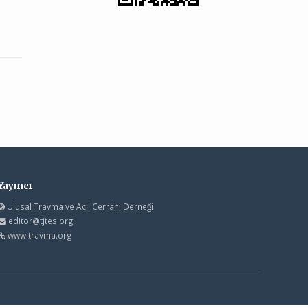
Yayıncı
Ulusal Travma ve Acil Cerrahi Derneği
editor@tjtes.org
www.travma.org