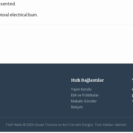
resented.
rioral electrical burn.
Hızlı Bağlantılar
Yayın Kurulu
Etik ve Politikalar
Makale Gönder
İletişim
Telif Hakkı © 2026 Ulusal Travma ve Acil Cerrahi Dergisi. Tüm Hakları Saklıdır.