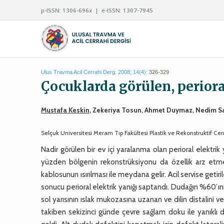
p-ISSN: 1306-696x | e-ISSN: 1307-7945
Ulus Travma Acil Cerrahi Derg. 2008; 14(4):
326-329
Çocuklarda görülen, periora
Mustafa Keskin
, Zekeriya Tosun, Ahmet Duymaz, Nedim S
Selçuk Universitesi Meram Tıp Fakültesi Plastik ve Rekonstruktif Ce
Nadir görülen bir ev içi yaralanma olan perioral elektri
yüzden bölgenin rekonstrüksiyonu da özellik arz etmekt
kablosunun ısırılması ile meydana gelir. Acil servise getiri
sonucu perioral elektrik yanığı saptandı. Dudağın %60’ı
sol yarısının ıslak mukozasına uzanan ve dilin distalini
takiben sekizinci günde çevre sağlam doku ile yanıklı