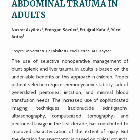
ABDOMINAL TRAUMA IN
ADULTS
1
1
1
Nusret Akyürek
, Erdogan Sözüer
, Ertuğrul Kafalı
, Yücel
1
Arıtaş
Erciyes Üniversitesi Tıp Fakültesi Genel Cerrahi AD., Kayseri
The use of selective nonoperative management of
blunt splenic and liver trauma in adults is based on the
undeniable benefits on this approach in children. Proper
patient selection requires hemodynamic stability, lack of
generalized peritoneal irritation, and minimal blood
transfusion needs. The increased use of sophisticated
imaging techniques (radionuclide scintigraphy,
ultrasonography, computerized tomography) and
peritoneal lavage in the last decade, has contributed to
improved characterization of the extent of injury. But
the decision for laparotomy is based on clinical grounds.