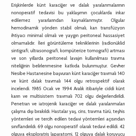
Erişkinlerde künt karaciğer ve dalak yaralanmalarının
nonoperatif tedavisi bu yaklaşımın çocuklarda inkar
edilemez yararlarından kaynaklanmıştır. Olgular
hemodinamik yönden stabil olmalı, kan transfüzyon
ihtiyacı minimal olmalı ve yaygın peritoneal hassasiyet
olmamalıdır. İleri görüntüleme tekniklerinin (radionüklid
sintigrafi, ultrasonografi, kompüterize tomografi) artması
ve son yıllarda peritoneal lavajın kullanılması travma
niteliğinin belirlenmesine katkıda bulunmuştur. Gevher
Nesibe Hastanesine başvuran künt karaciğer travmalı 140
ve künt dalak travmalı 144 olgu retrospektif olarak
incelendi. 1985 Ocak ve 1994 Aralık itibariyle ciddi künt
karın ve multisistem travmalı 702 olgu değerlendirildi.
Penetran ve iatrojenik karaciğer ve dalak yaralanmaları
çalışma dışı bırakıldı. Hastalar yaş, cins, travma türü, teşhis
yöntemleri ve tercih edilen tedavi yöntemleri açısından
sınıflandırıldı. 69 olgu nonoperatif olarak tedavi edildi. 42
olguya eksploratris laparatomi, 12 olguya dalak koruyucu