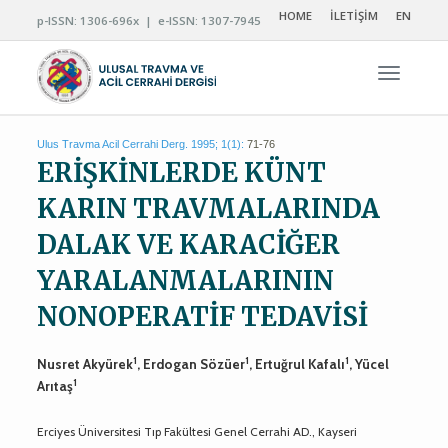
HOME
İLETİŞİM
EN
p-ISSN: 1306-696x | e-ISSN: 1307-7945
Navigas
Ulus Travma Acil Cerrahi Derg. 1995; 1(1):
71-76
ERİŞKİNLERDE KÜNT
KARIN TRAVMALARINDA
DALAK VE KARACİĞER
YARALANMALARININ
NONOPERATİF TEDAVİSİ
1
1
1
Nusret Akyürek
, Erdogan Sözüer
, Ertuğrul Kafalı
, Yücel
1
Arıtaş
Erciyes Üniversitesi Tıp Fakültesi Genel Cerrahi AD., Kayseri