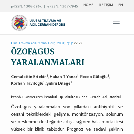
HOME
İLETİŞİM
EN
p-ISSN: 1306-696x | e-ISSN: 1307-7945
Navigas
Ulus Travma Acil Cerrahi Derg. 2001; 7(1):
22-27
ÖZOFAGUS
YARALANMALARI
1
1
1
Cemalettin Ertekin
, Hakan T Yanar
, Recep Güloğlu
,
1
1
Korhan Taviloğlu
, Şükrü Dilege
İstanbul Üniversitesi İstanbul Tıp Fakültesi Genel Cerrahi Ad, İstanbul
Özofagus yaralanmaları son yıllardaki antibiyotik ve
cerrahi tekniklerdeki gelişme, monitörizasyon, solunum
ve beslenme desteğinde artışa rağmen hala mortalitesi
yüksek bir klinik tablodur. Prognoz ve tedavi şeklinin