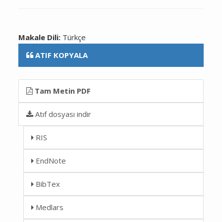
Makale Dili:
Türkçe
ATIF KOPYALA
Tam Metin PDF
Atıf dosyası indir
RIS
EndNote
BibTex
Medlars