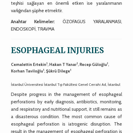
teşhisi sağlayan en önemli etken ise yaralanmanın
varlığından şüphe etmektir.
Anahtar Kelimeler:
ÖZOFAGUS YARALANMASI,
ENDOSKOPİ, TRAVMA
ESOPHAGEAL INJURIES
1
1
1
Cemalettin Ertekin
, Hakan T Yanar
, Recep Güloğlu
,
1
1
Korhan Taviloğlu
, Şükrü Dilege
İstanbul Üniversitesi İstanbul Tıp Fakültesi Genel Cerrahi Ad, İstanbul
Despite progress in the management of esophageal
perforations by early diagnosis, antibiotics, monitoring,
and respiratory and nutritional support, it still remains as
a disasterous condition. The most common cause of
esophageal perforation is iatrogenic disruption. The
result in the management of esophageal perforation is