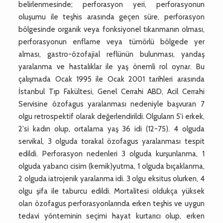
belirlenmesinde; perforasyon yeri, perforasyonun
oluşumu ile teşhis arasında geçen süre, perforasyon
bölgesinde organik veya fonksiyonel tıkanmanın olması,
perforasyonun enflame veya tümörlü bölgede yer
alması, gastro-özofajial reflünün bulunması, yandaş
yaralanma ve hastalıklar ile yaş önemli rol oynar. Bu
çalışmada Ocak 1995 ile Ocak 2001 tarihleri arasında
İstanbul Tıp Fakültesi, Genel Cerrahi ABD, Acil Cerrahi
Servisine özofagus yaralanması nedeniyle başvuran 7
olgu retrospektif olarak değerlendirildi. Olguların 5'i erkek,
2'si kadın olup, ortalama yaş 36 idi (12-75). 4 olguda
servikal, 3 olguda torakal özofagus yaralanması tespit
edildi. Perforasyon nedenleri 3 olguda kurşunlanma, 1
olguda yabancı cisim (kemik)yutma, 1 olguda bıçaklanma,
2 olguda iatrojenik yaralanma idi. 3 olgu eksitus olurken, 4
olgu şifa ile taburcu edildi. Mortalitesi oldukça yüksek
olan özofagus perforasyonlarında erken teşhis ve uygun
tedavi yönteminin seçimi hayat kurtarıcı olup, erken