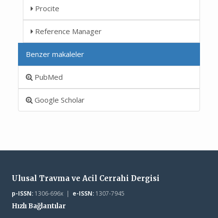
Procite
Reference Manager
Benzer makaleler
PubMed
Google Scholar
Ulusal Travma ve Acil Cerrahi Dergisi
p-ISSN:
1306-696x |
e-ISSN:
1307-7945
Hızlı Bağlantılar