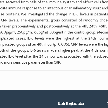
 are secreted from cells of the immune system and effect cells fro
 acute immune response to an infectious or an inflamatory insult and
e proteins. We investigated the change in IL-6 levels in patients
d CRP levels. The experimental group consisted of randomly chos
taken preoperatively and postoperatively at the 4th, 24th, 48th,
 500pg/ml, 250pg/ml, 88pg/ml, 50pg/ml in the control group. Median
plicated cases. IL-6 levels were the highest at the 24th hour i
omplicated groups after 48th hour (p<0.005). CRP' levels were the h
oth of the groups. IL-6 levels made a higher peak at the 4 th hour 
ated IL-6 level after the 24 th hour was associated with the subse
er and more sensitive parameter than CRP.
Hızlı Bağlantılar