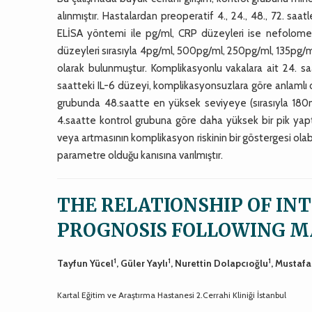
alınmıştır. Hastalardan preoperatif 4., 24., 48., 72. sa
ELİSA yöntemi ile pg/ml, CRP düzeyleri ise nefolome
düzeyleri sırasıyla 4pg/ml, 500pg/ml, 250pg/ml, 135pg/
olarak bulunmuştur. Komplikasyonlu vakalara ait 24. sa
saatteki IL-6 düzeyi, komplikasyonsuzlara göre anlamlı 
grubunda 48.saatte en yüksek seviyeye (sırasıyla 180mg
4.saatte kontrol grubuna göre daha yüksek bir pik yapt
veya artmasının komplikasyon riskinin bir göstergesi ola
parametre olduğu kanısına varılmıştır.
THE RELATIONSHIP OF IN
PROGNOSIS FOLLOWING M
1
1
1
Tayfun Yücel
, Güler Yaylı
, Nurettin Dolapcıoğlu
, Mustaf
Kartal Eğitim ve Araştırma Hastanesi 2.Cerrahi Kliniği İstanbul