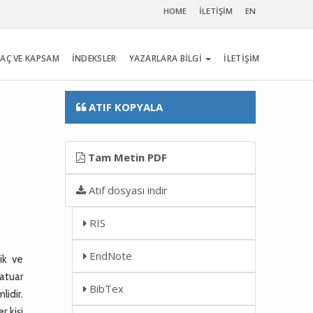
HOME
İLETİŞİM
EN
AÇ VE KAPSAM
İNDEKSLER
YAZARLARA BİLGİ
İLETİŞİM
ATIF KOPYALA
Tam Metin PDF
Atıf dosyası indir
RIS
EndNote
ik ve
matuar
BibTex
lidir.
r kişi