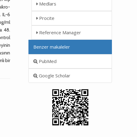
Medlars
mikro-
 IL-6
Procite
pg/ml
da 48.
Reference Manager
ontrol
yinin
Benzer makaleler
sının
lı bir
PubMed
Google Scholar