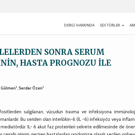
DERGİ HAKKINDA
EDİTÖRLER
AM
LELERDEN SONRA SERUM
İNİN, HASTA PROGNOZU İLE
1
1
a Gülmen
, Serdar Özen
lenfositlerden salgılanan, vücudun travma ve infeksiyona immünoloj
nlardır. Bu seriden olan interlökin-6 (İL -6) infeksiyöz veya infla
ir mediatördür. IL- 6 akut faz proteinleri sekrete edilmesinde de önem
r cerrahi girişim geçiren hastalardan randomize olarak seçilen onbeşe