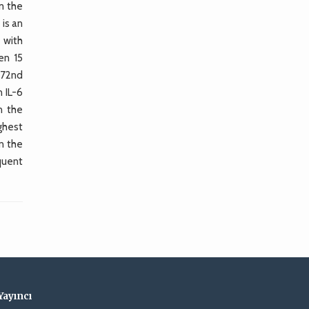
m the
 is an
 with
en 15
 72nd
 IL-6
n the
ighest
in the
quent
Yayıncı