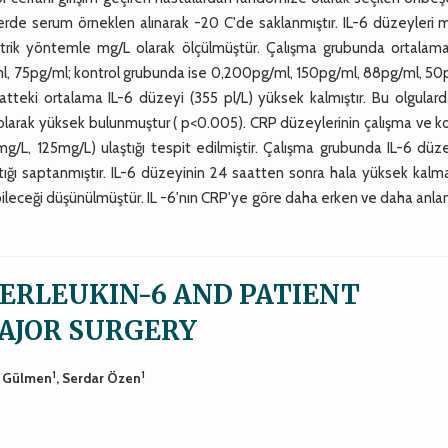
atlerde serum örneklen alınarak -20 C'de saklanmıştır. IL-6 düzeyleri 
trik yöntemle mg/L olarak ölçülmüştür. Çalışma grubunda ortalama
ml, 75pg/ml; kontrol grubunda ise 0,200pg/ml, 150pg/ml, 88pg/ml, 50
atteki ortalama IL-6 düzeyi (355 pl/L) yüksek kalmıştır. Bu olgular
olarak yüksek bulunmuştur ( p<0.005). CRP düzeylerinin çalışma ve k
/L, 125mg/L) ulaştığı tespit edilmiştir. Çalışma grubunda IL-6 düze
ığı saptanmıştır. IL-6 düzeyinin 24 saatten sonra hala yüksek kalma
bileceği düşünülmüştür. IL -6'nın CRP'ye göre daha erken ve daha anlam
TERLEUKIN-6 AND PATIENT
AJOR SURGERY
1
1
a Gülmen
, Serdar Özen