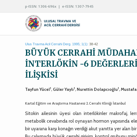
p-ISSN: 1306-696x | e-ISSN: 1307-7945
Ulus Travma Acil Cerrahi Derg. 1995; 1(1):
38-42
BÜYÜK CERRAHİ MÜDAHA
İNTERLÖKİN -6 DEĞERLER
İLİŞKİSİ
1
1
1
Tayfun Yücel
, Güler Yaylı
, Nurettin Dolapcıoğlu
, Mustaf
Kartal Eğitim ve Araştırma Hastanesi 2.Cerrahi Kliniği İstanbul
Sitokin ailesinin üyesi olan interlökinler makrofaj, 
metabolik cevabında rol oynayan hormon yapısında elema
bir uyarana karşı konağın verdiği akut yanıtta yer alan b
Bu çalışmada büyük cerrahi girişim, kontrol grubunu minö