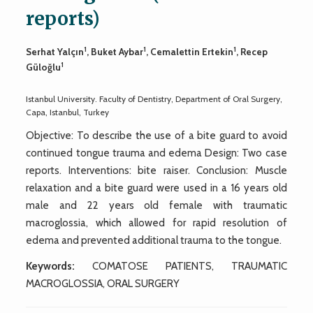
reports)
1
1
1
Serhat Yalçın
, Buket Aybar
, Cemalettin Ertekin
, Recep
1
Güloğlu
Istanbul University. Faculty of Dentistry, Department of Oral Surgery,
Capa, Istanbul, Turkey
Objective: To describe the use of a bite guard to avoid
continued tongue trauma and edema Design: Two case
reports. Interventions: bite raiser. Conclusion: Muscle
relaxation and a bite guard were used in a 16 years old
male and 22 years old female with traumatic
macroglossia, which allowed for rapid resolution of
edema and prevented additional trauma to the tongue.
Keywords:
COMATOSE PATIENTS, TRAUMATIC
MACROGLOSSIA, ORAL SURGERY