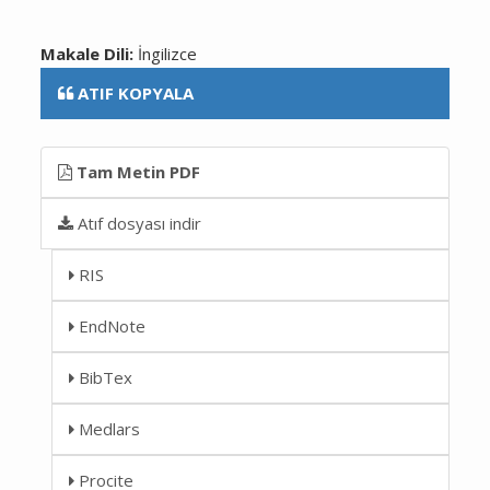
Makale Dili:
İngilizce
ATIF KOPYALA
Tam Metin PDF
Atıf dosyası indir
RIS
EndNote
BibTex
Medlars
Procite