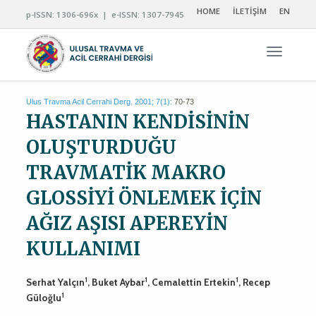
HOME
İLETİŞİM
EN
p-ISSN: 1306-696x | e-ISSN: 1307-7945
Navigas
Ulus Travma Acil Cerrahi Derg. 2001; 7(1):
70-73
HASTANIN KENDİSİNİN
OLUŞTURDUĞU
TRAVMATİK MAKRO
GLOSSİYİ ÖNLEMEK İÇİN
AĞIZ AŞISI APEREYİN
KULLANIMI
1
1
1
Serhat Yalçın
, Buket Aybar
, Cemalettin Ertekin
, Recep
1
Güloğlu