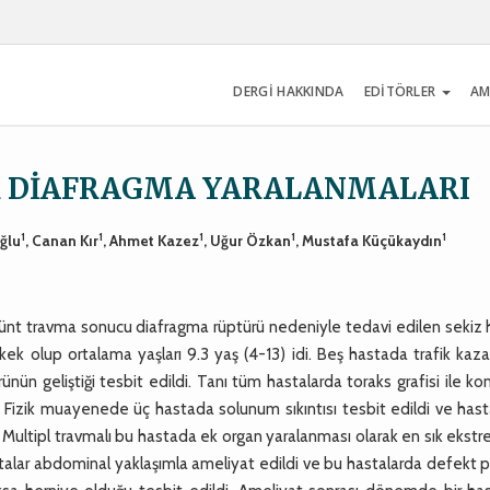
DERGİ HAKKINDA
EDİTÖRLER
AM
 DİAFRAGMA YARALANMALARI
1
1
1
1
1
ğlu
, Canan Kır
, Ahmet Kazez
, Uğur Özkan
, Mustafa Küçükaydın
 künt travma sonucu diafragma rüptürü nedeniyle tedavi edilen sekiz
rkek olup ortalama yaşları 9.3 yaş (4-13) idi. Beş hastada trafik kaza
 geliştiği tesbit edildi. Tanı tüm hastalarda toraks grafisi ile ko
. Fizik muayenede üç hastada solunum sıkıntısı tesbit edildi ve hast
 Multipl travmalı bu hastada ek organ yaralanması olarak en sık ekst
talar abdominal yaklaşımla ameliyat edildi ve bu hastalarda defekt 