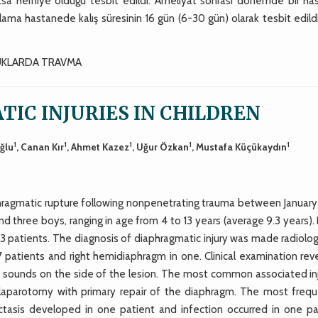
ksa herniye olduğu tesbit edildi. Ameliyat sonrası dönemde bir ha
lama hastanede kalış süresinin 16 gün (6-30 gün) olarak tesbit edild
UKLARDA TRAVMA
IC INJURIES IN CHILDREN
1
1
1
1
1
ğlu
, Canan Kır
, Ahmet Kazez
, Uğur Özkan
, Mustafa Küçükaydın
aphragmatic rupture following nonpenetrating trauma between January
nd three boys, ranging in age from 4 to 13 years (average 9.3 years)
 3 patients. The diagnosis of diaphragmatic injury was made radiolog
 7 patients and right hemidiaphragm in one. Clinical examination re
th sounds on the side of the lesion. The most common associated inj
 laparotomy with primary repair of the diaphragm. The most frequ
ctasis developed in one patient and infection occurred in one pa