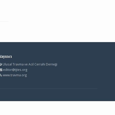
Yayıncı
Ulusal Travma ve Acil Cerrahi Derneği
editor@tjtes.org
www.travma.org