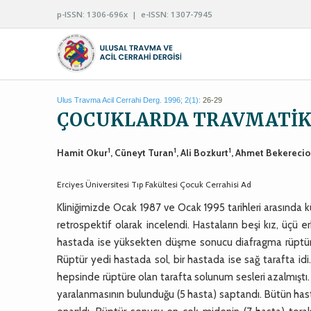
p-ISSN: 1306-696x | e-ISSN: 1307-7945
Ulus Travma Acil Cerrahi Derg. 1996; 2(1):
26-29
ÇOCUKLARDA TRAVMATİK
1
1
1
Hamit Okur
, Cüneyt Turan
, Ali Bozkurt
, Ahmet Bekerecio
Erciyes Üniversitesi Tıp Fakültesi Çocuk Cerrahisi Ad
Kliniğimizde Ocak 1987 ve Ocak 1995 tarihleri arasında
retrospektif olarak incelendi. Hastaların beşi kız, üçü e
hastada ise yüksekten düşme sonucu diafragma rüptürünün
Rüptür yedi hastada sol, bir hastada ise sağ tarafta idi
hepsinde rüptüre olan tarafta solunum sesleri azalmıştı.
yaralanmasının bulunduğu (5 hasta) saptandı. Bütün has