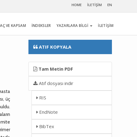
HOME
İLETİŞİM
EN
AÇ VE KAPSAM
İNDEKSLER
YAZARLARA BİLGİ
İLETİŞİM
ATIF KOPYALA
Tam Metin PDF
Atıf dosyası indir
 hasta
RIS
sı, üç
nuldu.
EndNote
aların
remite
BibTex
primer