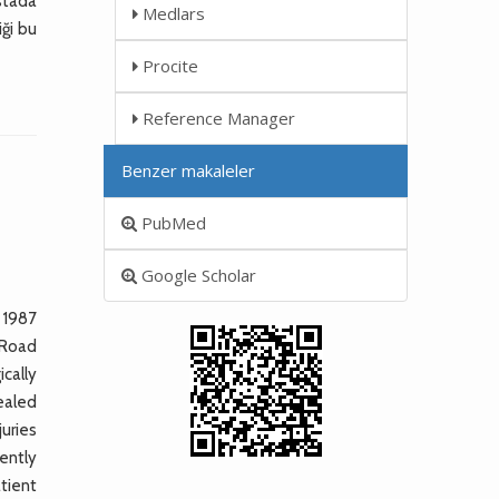
stada
Medlars
iği bu
Procite
Reference Manager
Benzer makaleler
PubMed
Google Scholar
 1987
. Road
ically
vealed
uries
ently
tient