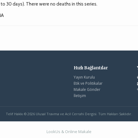
to 30 days). There were no deaths in this series.
MA
Hızlı Bağlantılar
Yayın Kurulu
Etik ve Politikalar
Makale Gönder
İletişim
Telif Hakkı © 2026 Ulusal Travma ve Acil Cerrahi Dergisi. Tüm Hakları Saklıdır.
LookUs
&
Online Makale