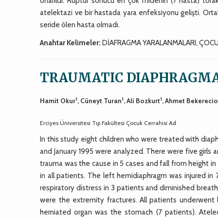
onarıldı. Rüptür sonucu en çok midenin (7 hasta) tora
atelektazi ve bir hastada yara enfeksiyonu gelişti. Orta
seride ölen hasta olmadı.
Anahtar Kelimeler:
DİAFRAGMA YARALANMALARI, ÇOC
TRAUMATIC DIAPHRAGMAT
1
1
1
Hamit Okur
, Cüneyt Turan
, Ali Bozkurt
, Ahmet Bekerecio
Erciyes Üniversitesi Tıp Fakültesi Çocuk Cerrahisi Ad
In this study eight children who were treated with di
and January 1995 were analyzed. There were five girls a
trauma was the cause in 5 cases and fall from height in
in all patients. The left hemidiaphragm was injured in
respiratory distress in 3 patients and diminished brea
were the extremity fractures. All patients underwent
herniated organ was the stomach (7 patients). Atele