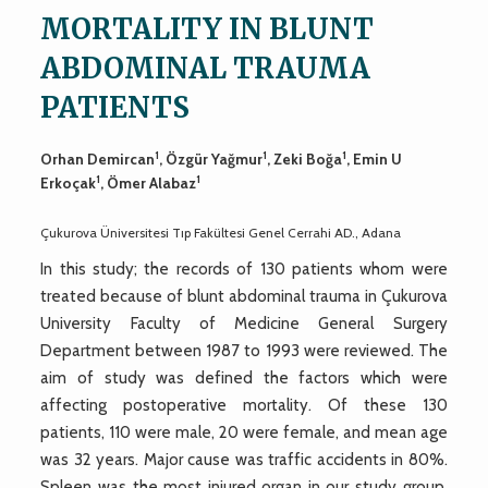
MORTALITY IN BLUNT
ABDOMINAL TRAUMA
PATIENTS
1
1
1
Orhan Demircan
, Özgür Yağmur
, Zeki Boğa
, Emin U
1
1
Erkoçak
, Ömer Alabaz
Çukurova Üniversitesi Tıp Fakültesi Genel Cerrahi AD., Adana
In this study; the records of 130 patients whom were
treated because of blunt abdominal trauma in Çukurova
University Faculty of Medicine General Surgery
Department between 1987 to 1993 were reviewed. The
aim of study was defined the factors which were
affecting postoperative mortality. Of these 130
patients, 110 were male, 20 were female, and mean age
was 32 years. Major cause was traffic accidents in 80%.
Spleen was the most injured organ in our study group.