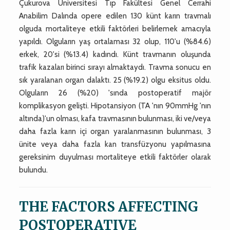
Çukurova Üniversitesi Tıp Fakültesi Genel Cerrahi
Anabilim Dalında opere edilen 130 künt karın travmalı
olguda mortaliteye etkili faktörleri belirlemek amacıyla
yapıldı. Olguların yaş ortalaması 32 olup, 110'u (%84.6)
erkek, 20'si (%13.4) kadındı. Künt travmanın oluşunda
trafik kazaları birinci sırayı almaktaydı. Travma sonucu en
sık yaralanan organ dalaktı. 25 (%19.2) olgu eksitus oldu.
Olguların 26 (%20) 'sında postoperatif majör
komplikasyon gelişti. Hipotansiyon (TA 'nın 90mmHg 'nın
altında)'un olması, kafa travmasının bulunması, iki ve/veya
daha fazla karın içi organ yaralanmasının bulunması, 3
ünite veya daha fazla kan transfüzyonu yapılmasına
gereksinim duyulması mortaliteye etkili faktörler olarak
bulundu.
THE FACTORS AFFECTING
POSTOPERATIVE