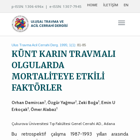
HOME
İLETİŞİM
EN
p-ISSN: 1306-696x | e-ISSN: 1307-7945
Navigas
Ulus Travma Acil Cerrahi Derg. 1995; 1(1):
81-85
KÜNT KARIN TRAVMALI
OLGULARDA
MORTALİTEYE ETKİLİ
FAKTÖRLER
1
1
1
Orhan Demircan
, Özgür Yağmur
, Zeki Boğa
, Emin U
1
1
Erkoçak
, Ömer Alabaz
Çukurova Üniversitesi Tıp Fakültesi Genel Cerrahi AD., Adana
Bu retrospektif çalışma 1987-1993 yılları arasında