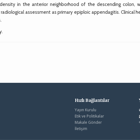
nsity in the anterior neighborhood of the descending colon, w
radiological assessment as primary epiploic appendagitis. Clinical h
.
y.
Hızlı Bağlantılar
Yayın Kurulu
Etik ve Politikalar
Makale Gönder
İletişim