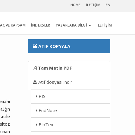
HOME
İLETİŞİM
EN
AÇ VE KAPSAM
İNDEKSLER
YAZARLARA BİLGİ
İLETİŞİM
ATIF KOPYALA
Tam Metin PDF
Atıf dosyası indir
RIS
errahi
alığın
EndNote
 acile
sitoz
BibTex
lunan