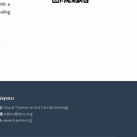
ith a
ealing
Yayıncı
Ulusal Travma ve Acil Cerrahi Derneği
editor@tjtes.org
www.travma.org