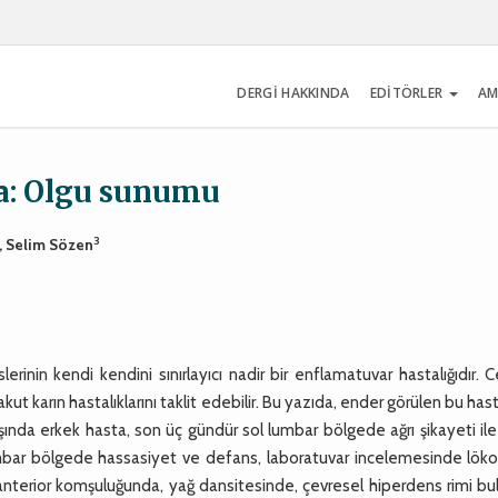
DERGİ HAKKINDA
EDİTÖRLER
AM
ka: Olgu sunumu
3
, Selim Sözen
rinin kendi kendini sınırlayıcı nadir bir enflamatuvar hastalığıdır. C
kut karın hastalıklarını taklit edebilir. Bu yazıda, ender görülen bu hast
yaşında erkek hasta, son üç gündür sol lumbar bölgede ağrı şikayeti ile
lumbar bölgede hassasiyet ve defans, laboratuvar incelemesinde löko
anterior komşuluğunda, yağ dansitesinde, çevresel hiperdens rimi bu