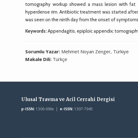
tomography workup showed a mass lesion with fat de
hyperdense rim. Antibiotic treatment was started after 
was seen on the ninth day from the onset of symptoms
Keywords:
Appendagitis, epiploic appendix; tomograph
Sorumlu Yazar:
Mehmet Noyan Zenger, Türkiye
Makale Dili:
Türkçe
Ulusal Travma ve Acil Cerrahi Dergisi
p-ISSN:
1306-696x |
e-ISSN:
1307-7945