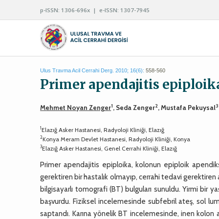
p-ISSN: 1306-696x | e-ISSN: 1307-7945
Ulus Travma Acil Cerrahi Derg. 2010; 16(6):
558-560
Primer apendajitis epiploi
1
2
3
Mehmet Noyan Zenger
, Seda Zenger
, Mustafa Pekuysal
1
Elazığ Asker Hastanesi, Radyoloji Kliniği, Elazığ
2
Konya Meram Devlet Hastanesi, Radyoloji Kliniği, Konya
3
Elazığ Asker Hastanesi, Genel Cerrahi Kliniği, Elazığ
Primer apendajitis epiploika, kolonun epiploik apendiksle
gerektiren bir hastalık olmayıp, cerrahi tedavi gerektiren a
bilgisayarlı tomografi (BT) bulguları sunuldu. Yirmi bir 
başvurdu. Fiziksel incelemesinde subfebril ateş, sol 
saptandı. Karına yönelik BT incelemesinde, inen kolon 