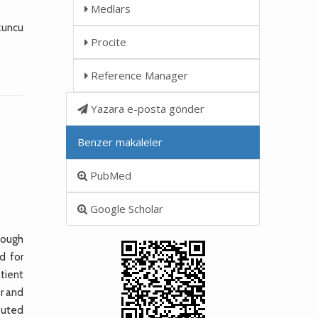
Medlars
zuncu
Procite
Reference Manager
Yazara e-posta gönder
Benzer makaleler
PubMed
Google Scholar
hough
d for
tient
r and
puted