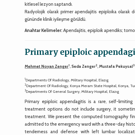
kitlesel lezyon saptandı.
Radyolojik olarak primer apendajitis epiploika olarak 
gününde klinik iyileşme görüldü.
Anahtar Kelimeler:
Apendajitis, epiploik apendiks; tomog
Primary epiploic appendagit
1
2
3
Mehmet Noyan Zenger
, Seda Zenger
, Mustafa Pekuysal
1
Departments Of Radiology, Military Hospital, Elazıg
2
Department Of Radiology, Konya Meram State Hospital, Konya, Tu
3
Departments Of General Surgery, Military Hospital, Elazıg
Primary epiploic appendagitis is a rare, self-limiti
treatment options do not include surgery, it someti
treatment. We present the computed tomography findin
admitted to the emergency ward with a three-day histor
tenderness and defense with left lumbar localizat