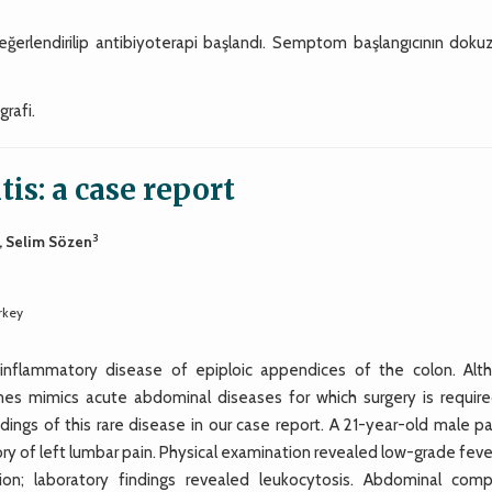
değerlendirilip antibiyoterapi başlandı. Semptom başlangıcının doku
rafi.
is: a case report
3
, Selim Sözen
rkey
ng inflammatory disease of epiploic appendices of the colon. Alt
mes mimics acute abdominal diseases for which surgery is require
gs of this rare disease in our case report. A 21-year-old male pa
y of left lumbar pain. Physical examination revealed low-grade feve
ion; laboratory findings revealed leukocytosis. Abdominal com