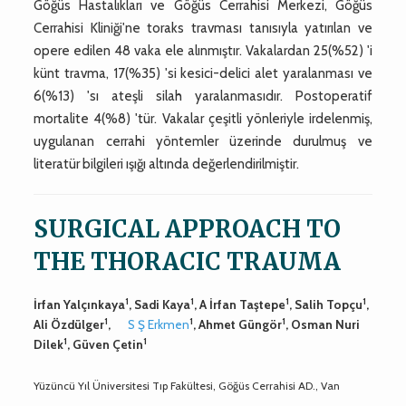
Göğüs Hastalıkları ve Göğüs Cerrahisi Merkezi, Göğüs
Cerrahisi Kliniği'ne toraks travması tanısıyla yatırılan ve
opere edilen 48 vaka ele alınmıştır. Vakalardan 25(%52) 'i
künt travma, 17(%35) 'si kesici-delici alet yaralanması ve
6(%13) 'sı ateşli silah yaralanmasıdır. Postoperatif
mortalite 4(%8) 'tür. Vakalar çeşitli yönleriyle irdelenmiş,
uygulanan cerrahi yöntemler üzerinde durulmuş ve
literatür bilgileri ışığı altında değerlendirilmiştir.
SURGICAL APPROACH TO
THE THORACIC TRAUMA
1
1
1
1
İrfan Yalçınkaya
, Sadi Kaya
, A İrfan Taştepe
, Salih Topçu
,
1
1
1
Ali Özdülger
,
S Ş Erkmen
, Ahmet Güngör
, Osman Nuri
1
1
Dilek
, Güven Çetin
Yüzüncü Yıl Üniversitesi Tıp Fakültesi, Göğüs Cerrahisi AD., Van