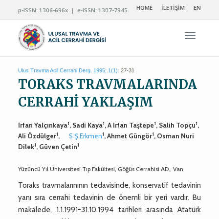
HOME
İLETİŞİM
EN
p-ISSN: 1306-696x | e-ISSN: 1307-7945
Navigas
Ulus Travma Acil Cerrahi Derg. 1995; 1(1):
27-31
TORAKS TRAVMALARINDA
CERRAHİ YAKLAŞIM
1
1
1
1
İrfan Yalçınkaya
, Sadi Kaya
, A İrfan Taştepe
, Salih Topçu
,
1
1
1
Ali Özdülger
,
S Ş Erkmen
, Ahmet Güngör
, Osman Nuri
1
1
Dilek
, Güven Çetin
Yüzüncü Yıl Üniversitesi Tıp Fakültesi, Göğüs Cerrahisi AD., Van
Toraks travmalarınının tedavisinde, konservatif tedavinin
yanı sıra cerrahi tedavinin de önemli bir yeri vardır. Bu
makalede, 1.1.1991-31.10.1994 tarihleri arasında Atatürk