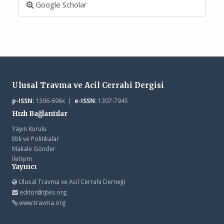
Google Scholar
Ulusal Travma ve Acil Cerrahi Dergisi
p-ISSN:
1306-696x |
e-ISSN:
1307-7945
Hızlı Bağlantılar
Yayın Kurulu
Etik ve Politikalar
Makale Gönder
İletişim
Yayıncı
Ulusal Travma ve Acil Cerrahi Derneği
editor@tjtes.org
www.travma.org