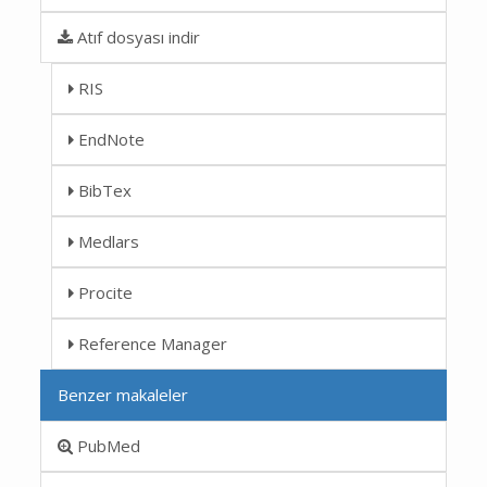
Atıf dosyası indir
RIS
EndNote
BibTex
Medlars
Procite
Reference Manager
Benzer makaleler
PubMed