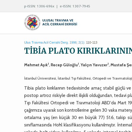
p-ISSN: 1306-696x | e-ISSN: 1307-7945
Ulus Travma Acil Cerrahi Derg. 1996; 2(1):
110-113
TİBİA PLATO KIRIKLARINI
1
1
1
Mehmet Aşık
, Recep Güloğlu
, Yalçın Yavuzer
, Mustafa Ş
İstanbul Üniversitesi, İstanbul Tıp Fakültesi, Ortopedi ve Travmatoloj
Tibia plato kırıklarının tedavisinde amaç stabil güçlü ve
postop artroz riskiyle direkt ilişkili olduğundan, tedav
Tıp Fakültesi Ortopedi ve Travmatoloji ABD'da Mart 19
çağrımıza uyarak son kontrollerine gelen 30 vaka materya
ortalama yaş (en küçük 30 en büyük 77) 51.6, takip süre
sınıflamasında Hohl klasifikasyonu kullanılmıştır. İntern