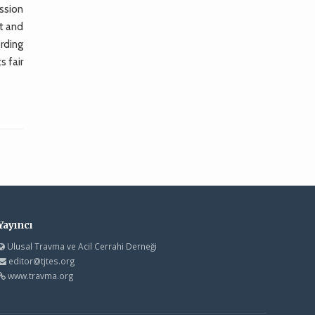
ession
ft and
ording
s fair
Yayıncı
Ulusal Travma ve Acil Cerrahi Derneği
editor@tjtes.org
www.travma.org