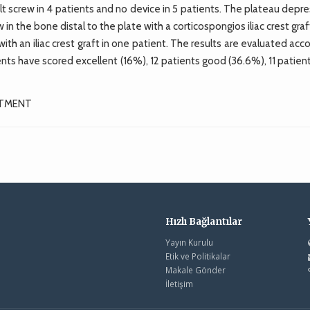
olt screw in 4 patients and no device in 5 patients. The plateau depr
n the bone distal to the plate with a corticospongios iliac crest gra
ith an iliac crest graft in one patient. The results are evaluated acc
ents have scored excellent (16%), 12 patients good (36.6%), 11 patient
ATMENT
Hızlı Bağlantılar
Yayın Kurulu
Etik ve Politikalar
Makale Gönder
İletişim