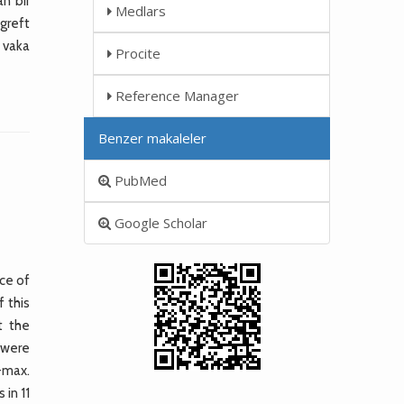
an bir
Medlars
 greft
5 vaka
Procite
Reference Manager
Benzer makaleler
PubMed
Google Scholar
nce of
f this
t the
 were
-max.
 in 11