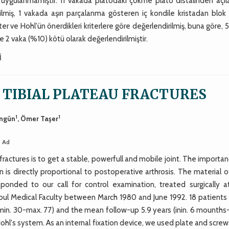
t uygulanmamıştır. 11 vakada platodaki çökme plato distalinden açıl
ilmiş, 1 vakada aşırı parçalanma gösteren iç kondile kristadan blok
er ve Hohl'ün önerdikleri kriterlere göre değerlendirilmiş, buna göre, 
ve 2 vaka (%10) kötü olarak değerlendirilmiştir.
İ
 TIBIAL PLATEAU FRACTURES
1
1
engün
, Ömer Taşer
i Ad
fractures is to get a stable, powerfull and mobile joint. The importa
on is directly proportional to postoperative arthrosis. The material o
ponded to our call for control examination, treated surgically a
ul Medical Faculty between March 1980 and June 1992. 18 patients
in. 30-max. 77) and the mean follow-up 5.9 years (inin. 6 mounths
ohl's system. As an internal fixation device, we used plate and screws