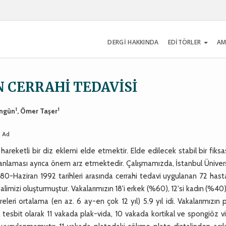
DERGİ HAKKINDA
EDİTÖRLER
AM
N CERRAHİ TEDAVİSİ
1
1
engün
, Ömer Taşer
i Ad
 hareketli bir diz eklemi elde etmektir. Elde edilecek stabil bir fiks
i planlaması ayrıca önem arz etmektedir. Çalışmamızda, İstanbul Üniver
80-Haziran 1992 tarihleri arasında cerrahi tedavi uygulanan 72 hast
limizi oluşturmuştur. Vakalarımızın 18'i erkek (%60), 12'si kadın (%40
leri ortalama (en az. 6 ay-en çok 12 yıl) 5.9 yıl idi. Vakalarımızın
al tesbit olarak 11 vakada plak-vida, 10 vakada kortikal ve spongiöz v