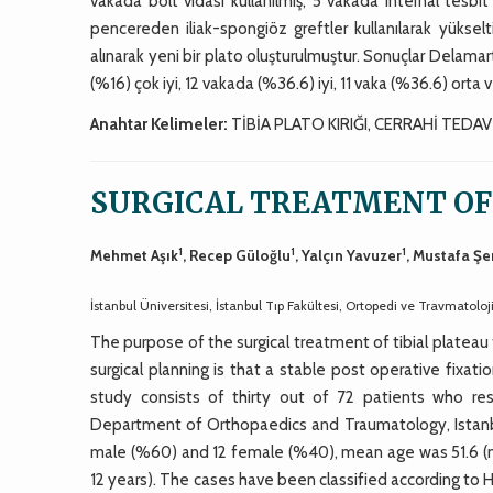
vakada bolt vidası kullanılmış, 5 vakada internal tesbi
pencereden iliak-spongiöz greftler kullanılarak yükselt
alınarak yeni bir plato oluşturulmuştur. Sonuçlar Delamart
(%16) çok iyi, 12 vakada (%36.6) iyi, 11 vaka (%36.6) orta 
Anahtar Kelimeler:
TİBİA PLATO KIRIĞI, CERRAHİ TEDAV
SURGICAL TREATMENT OF
1
1
1
Mehmet Aşık
, Recep Güloğlu
, Yalçın Yavuzer
, Mustafa Ş
İstanbul Üniversitesi, İstanbul Tıp Fakültesi, Ortopedi ve Travmatoloj
The purpose of the surgical treatment of tibial plateau 
surgical planning is that a stable post operative fixati
study consists of thirty out of 72 patients who res
Department of Orthopaedics and Traumatology, Istanb
male (%60) and 12 female (%40), mean age was 51.6 (m
12 years). The cases have been classified according to H