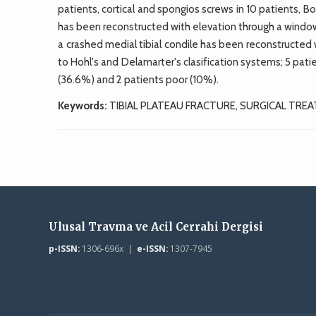
patients, cortical and spongios screws in 10 patients, B
has been reconstructed with elevation through a window i
a crashed medial tibial condile has been reconstructed w
to Hohl's and Delamarter's clasification systems; 5 pati
(36.6%) and 2 patients poor (10%).
Keywords:
TIBIAL PLATEAU FRACTURE, SURGICAL TRE
Ulusal Travma ve Acil Cerrahi Dergisi
p-ISSN:
1306-696x |
e-ISSN:
1307-7945