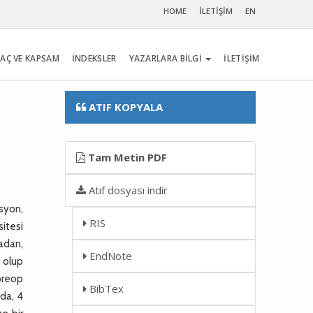
HOME
İLETİŞİM
EN
AÇ VE KAPSAM
İNDEKSLER
YAZARLARA BİLGİ
İLETİŞİM
ATIF KOPYALA
Tam Metin PDF
Atıf dosyası indir
asyon,
RIS
sitesi
adan,
EndNote
) olup
 preop
BibTex
ida, 4