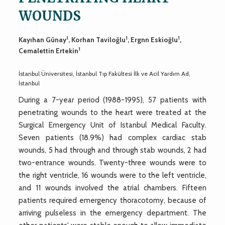
WOUNDS
1
1
1
Kayıhan Günay
, Korhan Taviloğlu
, Ergnn Eskioğlu
,
1
Cemalettin Ertekin
İstanbul Üniversitesi, İstanbul Tıp Fakültesi İlk ve Acil Yardım Ad,
İstanbul
During a 7-year period (1988-1995), 57 patients with
penetrating wounds to the heart were treated at the
Surgical Emergency Unit of Istanbul Medical Faculty.
Seven patients (18.9%) had complex cardiac stab
wounds, 5 had through and through stab wounds, 2 had
two-entrance wounds. Twenty-three wounds were to
the right ventricle, 16 wounds were to the left ventricle,
and 11 wounds involved the atrial chambers. Fifteen
patients required emergency thoracotomy, because of
arriving pulseless in the emergency department. The