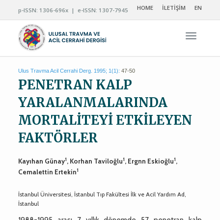
HOME
İLETİŞİM
EN
p-ISSN: 1306-696x | e-ISSN: 1307-7945
Navigas
Ulus Travma Acil Cerrahi Derg. 1995; 1(1):
47-50
PENETRAN KALP
YARALANMALARINDA
MORTALİTEYİ ETKİLEYEN
FAKTÖRLER
1
1
1
Kayıhan Günay
, Korhan Taviloğlu
, Ergnn Eskioğlu
,
1
Cemalettin Ertekin
İstanbul Üniversitesi, İstanbul Tıp Fakültesi İlk ve Acil Yardım Ad,
İstanbul
1988-1995 arası 7 yıllık dönemde 57 penetran kalp