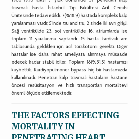
travmalı hasta İstanbul Tıp Fakültesi Acil Cerrahi
Ünitesinde tedavi edildi. 7(%18.9) hastada kompleks kalp
yaralanması vardı; 5'inde tru and tru, 2 sinde iki ayrı girişli.
Sağ ventrikülde 23, sol ventrikülde 16, atriumlarda ise
toplam 11 yaralanma saptandı. 15 hasta kardivak are
tablosunda geldikleri için acil torakotomi gerekti. Diğer
hastalar ise daha rahat ameliyata alınmaya müsaade
edecek kadar stabil idiler. Toplam 18(%31.5) hastamızı
kaybettik. Kardiyopulmoner bypass hiç bir hastamızda
kullanılmadı. Penetran kalp travmalı hastaların hastane
öncesi resüsitasyon ve hızlı transportları mortaliteyi
önemli ölçüde etkilemektedir.
THE FACTORS EFFECTING
MORTALITY IN
PENETRATING HEART