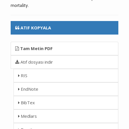
mortality.
ATIF KOPYALA
Tam Metin PDF
Atıf dosyası indir
RIS
EndNote
BibTex
Medlars