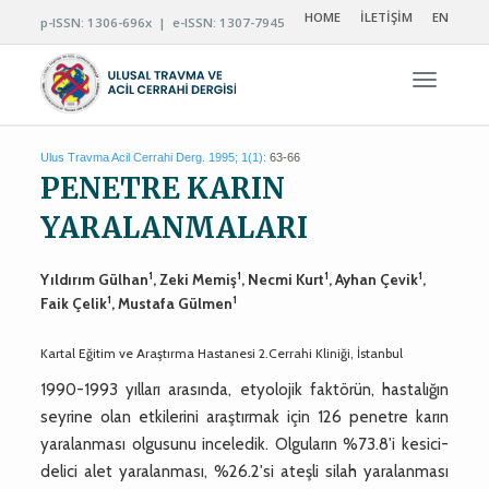
HOME
İLETİŞİM
EN
p-ISSN: 1306-696x | e-ISSN: 1307-7945
Navigas
Ulus Travma Acil Cerrahi Derg. 1995; 1(1):
63-66
PENETRE KARIN
YARALANMALARI
1
1
1
1
Yıldırım Gülhan
, Zeki Memiş
, Necmi Kurt
, Ayhan Çevik
,
1
1
Faik Çelik
, Mustafa Gülmen
Kartal Eğitim ve Araştırma Hastanesi 2.Cerrahi Kliniği, İstanbul
1990-1993 yılları arasında, etyolojik faktörün, hastalığın
seyrine olan etkilerini araştırmak için 126 penetre karın
yaralanması olgusunu inceledik. Olguların %73.8'i kesici-
delici alet yaralanması, %26.2'si ateşli silah yaralanması