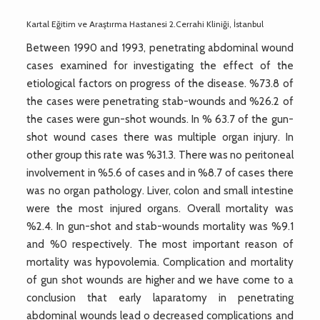
Kartal Eğitim ve Araştırma Hastanesi 2.Cerrahi Kliniği, İstanbul
Between 1990 and 1993, penetrating abdominal wound
cases examined for investigating the effect of the
etiological factors on progress of the disease. %73.8 of
the cases were penetrating stab-wounds and %26.2 of
the cases were gun-shot wounds. In % 63.7 of the gun-
shot wound cases there was multiple organ injury. In
other group this rate was %31.3. There was no peritoneal
involvement in %5.6 of cases and in %8.7 of cases there
was no organ pathology. Liver, colon and small intestine
were the most injured organs. Overall mortality was
%2.4. In gun-shot and stab-wounds mortality was %9.1
and %0 respectively. The most important reason of
mortality was hypovolemia. Complication and mortality
of gun shot wounds are higher and we have come to a
conclusion that early laparatomy in penetrating
abdominal wounds lead o decreased complications and