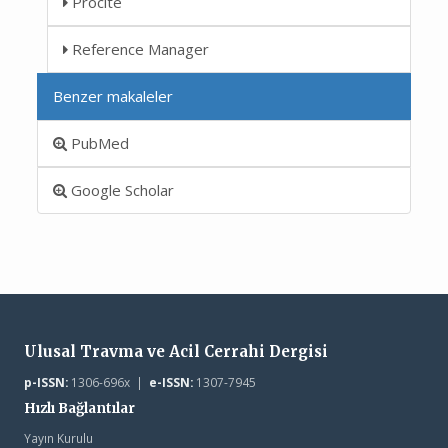
Procite
Reference Manager
Benzer makaleler
PubMed
Google Scholar
Ulusal Travma ve Acil Cerrahi Dergisi
p-ISSN:
1306-696x |
e-ISSN:
1307-7945
Hızlı Bağlantılar
Yayın Kurulu