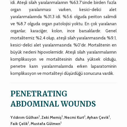
idi. Ateşli silah yaralanmalarının %63.7'sinde birden fazla
organ yaralanması varken, kesici-delici alet
yaralanmalarında %31.3 idi. %5.6 olguda periton salimdi
ve %8.7 olguda organ patolojisi yoktu. En çok yaralanan
organlar, karaciğer, kolon, ince barsaklardır. Genel
mortalitemiz %2.4 olup, ateşli silah yaralanmasında %9.1,
kesici-delici alet yaralanmasında %0'dır. Mortalitenin en
büyük nedeni hipovolemidir. Ateşli silah yaralanmalarının
komplikasyon ve mortalitesinin daha yüksek olduğu,
penetre karın yaralanmalarında erken laparatominin
komplikasyon ve mortaliteyi düşürdüğü sonucuna vardık.
PENETRATING
ABDOMINAL WOUNDS
1
1
1
1
Yıldırım Gülhan
, Zeki Memiş
, Necmi Kurt
, Ayhan Çevik
,
1
1
Faik Çelik
, Mustafa Gülmen