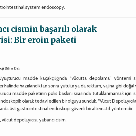
strointestinal system endoscopy.
cı cismin başarılı olarak
i: Bir eroin paketi
ji Bilim Dalı
. Uyuşturucu madde kaçakçılığında “vücutta depolama” yöntemi sık
r halinde hazırlandıktan sonra yutulur ya da rektum, vajina gibi doğal
uşturucu madde paketinin polis baskını sırasında tutuklanmamak için i
endoskopik olarak tedavi edilen bir olguyu sunduk. “Vücut Depolayıcıla
arda üst gastrointestinal endoskopi güvenli bir alternatif yöntemdir.
 vücut depolayıcısı, yabancı cisim.