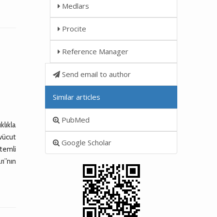
Medlars
Procite
Reference Manager
Send email to author
Similar articles
PubMed
lıkla
 vücut
Google Scholar
stemli
rı”nın