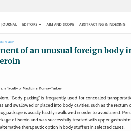
 JOURNAL
EDITORS
AIM AND SCOPE
ABSTRACTING & INDEXING
2016.93462
ment of an unusual foreign body i
heroin
ram Faculty of Medicine, Konya-Turkey
blem. “Body packing” is frequently used for concealed transportati
ages and swallowed or placed into body cavities, such as the rectum 
rug package is usually hastily swallowed in order to avoid arrest. Pre
ckage of heroin and was successfully treated with upper gastrointes
lternative therapeutic option in body stuffers in selected cases.