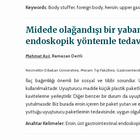
Keywords:
Body stuffer, foreign body, heroin, upper ga
Midede olağandışı bir yaban
endoskopik yöntemle tedavis
Mehmet Asıl
, Ramazan Dertli
Necmettin Erbakan Üniversitesi, Meram Tıp Fakültesi, Gastroenterolo
İlaç bağımlılığı önemli bir sosyal ve tıbbi sorundur
kullanılmaktadır. Uyuşturucu madde küçük plastik paketle
kavitelerine yerleştirilir. Diğer benzer bir durum da uy
yutulmasıdır. Biz burada eroin içeren bir paket yutan ve 
yuttuğu uyuşturucu paketlerinin tedavisinde, uygun olgul
Anahtar Kelimeler:
Eroin, üst gastrointestinal endoskopi,