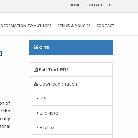
HOME
CONTACT
TR
INFORMATION TO AUTHORS
ETHICS & POLICIES
CONTACT
CITE
n
Full Text PDF
Download citation
RIS
on of
or the
EndNote
sently
tinal
BibTex