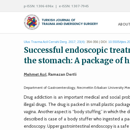
p-ISSN: 1306-696x | e-ISSN: 1307-7945
ABOUT
Ulus Travma Acil Cerrahi Derg. 2017; 23(4):
354-356 | DOI:
10.5505/tjtes.
Successful endoscopic treat
the stomach: A package of 
Mehmet Asıl
, Ramazan Dertli
Department of Gastroenterology, Necmettin Erbakan University Me
Drug addiction is an important medical and social pro
illegal drugs. The drug is packed in small plastic pack
vagina. Another aspect is “body stuffing,” in which the d
described is case of a body stuffer who ingested a pa
endoscopy. Upper gastrointestinal endoscopy is a safe a